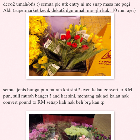
deco2 umah/ofis :) semua pic utk entry ni me snap masa me pegi
Aldi (supermarket kecik dekat2 dgn umah me--jln kaki 10 min ajer)
semua jenis bunga pun murah kat sini!! even kalau convert to RM
pun, still murah banget!! and kat sini, memang tak aci kalau nak
convert pound to RM setiap kali nak beli brg kan :p