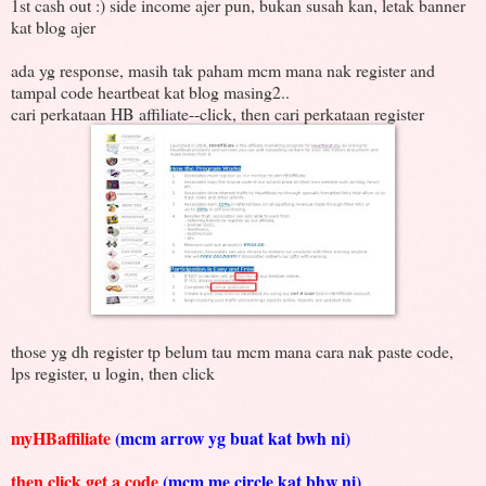
1st cash out :) side income ajer pun, bukan susah kan, letak banner
kat blog ajer
ada yg response, masih tak paham mcm mana nak register and
tampal code heartbeat kat blog masing2..
cari perkataan HB affiliate--click, then cari perkataan register
those yg dh register tp belum tau mcm mana cara nak paste code,
lps register, u login, then click
myHBaffiliate
(mcm arrow yg buat kat bwh ni)
then click get a code
(mcm me circle kat bhw ni)