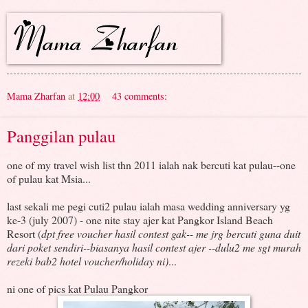
Mama Zharfan
at
12:00
43 comments:
Panggilan pulau
one of my travel wish list thn 2011 ialah nak bercuti kat pulau--one
of pulau kat Msia...
last sekali me pegi cuti2 pulau ialah masa wedding anniversary yg
ke-3 (july 2007) - one nite stay ajer kat Pangkor Island Beach
Resort (
dpt free voucher hasil contest gak-- me jrg bercuti guna duit
dari poket sendiri--biasanya hasil contest ajer --dulu2 me sgt murah
rezeki bab2 hotel voucher/holiday ni)
...
ni one of pics kat Pulau Pangkor