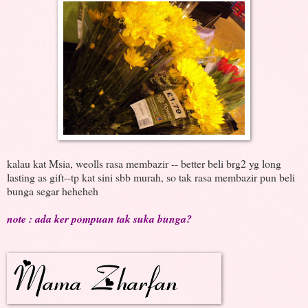
kalau kat Msia, weolls rasa membazir -- better beli brg2 yg long
lasting as gift--tp kat sini sbb murah, so tak rasa membazir pun beli
bunga segar heheheh
note : ada ker pompuan tak suka bunga?