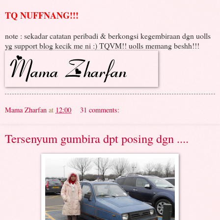
TQ NUFFNANG!!!
note : sekadar catatan peribadi & berkongsi kegembiraan dgn uolls
yg support blog kecik me ni :) TQVM!! uolls memang beshh!!!
Mama Zharfan
at
12:00
31 comments:
Tersenyum gumbira dpt posing dgn ....