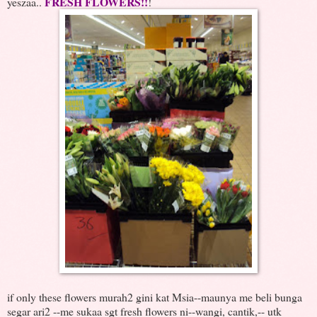
FRESH FLOWERS!!
yeszaa..
!
if only these flowers murah2 gini kat Msia--maunya me beli bunga
segar ari2 --me sukaa sgt fresh flowers ni--wangi, cantik,-- utk