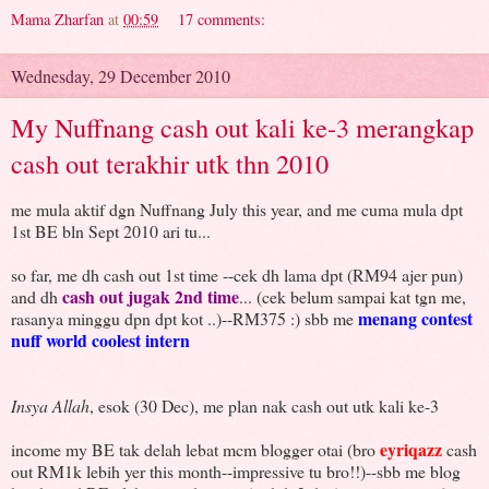
Mama Zharfan
at
00:59
17 comments:
Wednesday, 29 December 2010
My Nuffnang cash out kali ke-3 merangkap
cash out terakhir utk thn 2010
me mula aktif dgn Nuffnang July this year, and me cuma mula dpt
1st BE bln Sept 2010 ari tu...
so far, me dh cash out 1st time --cek dh lama dpt (RM94 ajer pun)
cash out jugak 2nd time
and dh
... (cek belum sampai kat tgn me,
menang contest
rasanya minggu dpn dpt kot ..)--RM375 :) sbb me
nuff world coolest intern
Insya Allah
, esok (30 Dec), me plan nak cash out utk kali ke-3
eyriqazz
income my BE tak delah lebat mcm blogger otai (bro
cash
out RM1k lebih yer this month--impressive tu bro!!)--sbb me blog