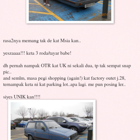
rasa2nya memang tak de kat Msia kan..
yeszaaaa!!! keta 3 roda/tayar babe!
dh pernah nampak OTR kat UK ni sekali dua, tp tak sempat snap
pic..
and semlm, masa pegi shopping (again!) kat factory outet j.28,
ternampak keta ni kat parking lot..apa lagi. me pun posing ler..
siyes UNIK kan!!!!