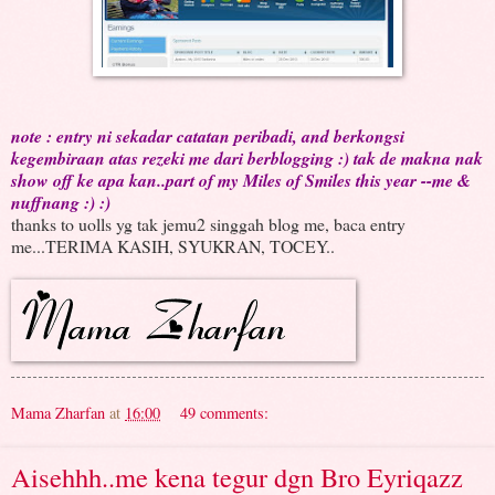
note : entry ni sekadar catatan peribadi, and berkongsi
kegembiraan atas rezeki me dari berblogging :) tak de makna nak
show off ke apa kan..part of my Miles of Smiles this year --me &
nuffnang :) :)
thanks to uolls yg tak jemu2 singgah blog me, baca entry
me...TERIMA KASIH, SYUKRAN, TOCEY..
Mama Zharfan
at
16:00
49 comments:
Aisehhh..me kena tegur dgn Bro Eyriqazz