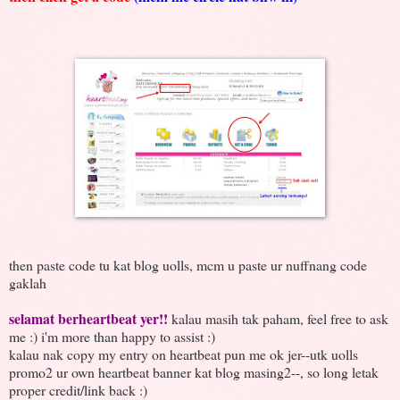
then paste code tu kat blog uolls, mcm u paste ur nuffnang code
gaklah
selamat berheartbeat yer!!
kalau masih tak paham, feel free to ask
me :) i'm more than happy to assist :)
kalau nak copy my entry on heartbeat pun me ok jer--utk uolls
promo2 ur own heartbeat banner kat blog masing2--, so long letak
proper credit/link back :)