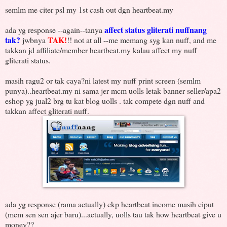
semlm me citer psl my 1st cash out dgn heartbeat.my
affect status gliterati nuffnang
ada yg response --again--tanya
tak?
TAK!
jwbnya
!! not at all --me memang syg kan nuff, and me
takkan jd affiliate/member heartbeat.my kalau affect my nuff
gliterati status.
masih ragu2 or tak caya?ni latest my nuff print screen (semlm
punya)..heartbeat.my ni sama jer mcm uolls letak banner seller/apa2
eshop yg jual2 brg tu kat blog uolls . tak compete dgn nuff and
takkan affect gliterati nuff.
ada yg response (rama actually) ckp heartbeat income masih ciput
(mcm sen sen ajer baru)...actually, uolls tau tak how heartbeat give u
money??