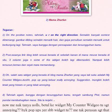
2)
Mama Zharfan
Teguran :
1) On the positive notes, tahniah,
u r on the right direction
. Semakin banyak contest
dimenangi, gambar diblog semakin menarik hati, dan gaya penulisan semakin menarik untuk
berkunjung lagi. Tahniah, saya bangga dengan pencapaian dan kesungguhan kamu.
2) Psst,rasanya link blog lebih sesuai berada di sebelah kanan di mana mouse berada di
situ, 3 column juga n some of the widget boleh lagi dikemaskini. Nampak lebih
tersusun,kemas dan sejuk mata memandang.
3) Oh, salah satu widget yang berada di blog mama Zharfan yang saya tak suka adalah My
Counter Widgeo,dushh, pop up yang keluar really annoying. Suggestion, mungkin boleh
letak yang histats or yang tidak annoying.
4) Tahniah again, bangga dengan kesungguhan kamu, tengah sambung Phd, namun
.
pandai membahagikan masa. Sila la terjahi..
now me nak tanya uolls, betul ke widget My Counter Widgeo tu sgt
annoying?? byk pop ups yer sbb widget tu?? me tak perasan sgt that