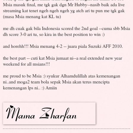
Msia masuk final, me tgk gak dgn Mr Hubby--nasib baik ada live
streaming kat tenet ngeh ngeh ngeh yg atch ari tu pun me tgk gak
(masa Msia menang kat KL tu)
me dh cuak gak bila Indonesia scored the 2nd goal --cuma sbb Msia
dh score 3-0 ari tu, so kira in the best position to win :)
and horehh!!! Msia menang 4-2 -- juara piala Suzuki AFF 2010.
the best part -- cuti kat Msia jumaat ni--a real extended new year
weekend for all msians!!!
me proud to be Msia :) syukur Alhamdulillah atas kemenangan
ni..and moga2 team bola sepak Msia akan terus mencipta
kemenangan lps ni.. :) Amiin