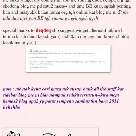
skodeng blog me pd satu2 masa-- and time BE kuar, sgtlah penting
kan and masyukk kalau ramai org tgh online kat blog me ni :P
me
ada dua ajer pun BE tgh running ngeh ngeh ngeh
deqdeq
special thanks to
sbb suggest widget alternatif utk me!!
terima kasih daun keladi yer :) sudi2kan dtg lagi and komen2 blog
kecik me ni yer :)
note : me nak kena cari masa utk susun balik all the stuff kat
sidebar blog me ni biar nampak sedikit tersusun--kira mcm
kemas2 blog apa2 yg patut sempena sambut thn baru 2011
hehehhe