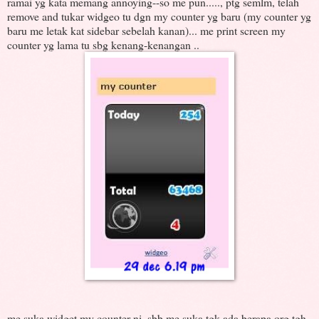
ramai yg kata memang annoying--so me pun....., ptg semlm, telah
remove and tukar widgeo tu dgn my counter yg baru (my counter yg
baru me letak kat sidebar sebelah kanan)... me print screen my
counter yg lama tu sbg kenang-kenangan ..
me suka widget my counter ni, sbb me suka tgk ada berapa org tgh