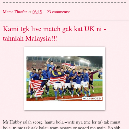
Mama Zharfan
at
08:15
23 comments:
Kami tgk live match gak kat UK ni -
tahniah Malaysia!!!
Mr Hubby ialah seorg 'hantu bola'--wife nya (me ler tu) tak minat
bola, tp me tgk gak kalau team negara or negeri me main. So sbb