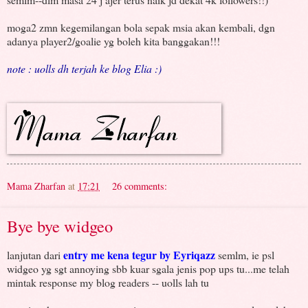
moga2 zmn kegemilangan bola sepak msia akan kembali, dgn
adanya player2/goalie yg boleh kita banggakan!!!
note : uolls dh terjah ke blog Elia :)
Mama Zharfan
at
17:21
26 comments:
Bye bye widgeo
entry me kena tegur by Eyriqazz
lanjutan dari
semlm, ie psl
widgeo yg sgt annoying sbb kuar sgala jenis pop ups tu...me telah
mintak response my blog readers -- uolls lah tu