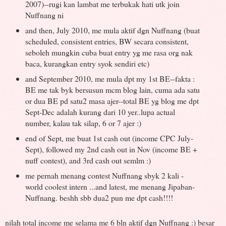
2007)--rugi kan lambat me terbukak hati utk join
Nuffnang ni
and then, July 2010, me mula aktif dgn Nuffnang (buat
scheduled, consistent entries, BW secara consistent,
seboleh mungkin cuba buat entry yg me rasa org nak
baca, kurangkan entry syok sendiri etc)
and September 2010, me mula dpt my 1st BE--fakta :
BE me tak byk bersusun mcm blog lain, cuma ada satu
or dua BE pd satu2 masa ajer--total BE yg blog me dpt
Sept-Dec adalah kurang dari 10 yer..lupa actual
number, kalau tak silap, 6 or 7 ajer :)
end of Sept, me buat 1st cash out (income CPC July-
Sept), followed my 2nd cash out in Nov (income BE +
nuff contest), and 3rd cash out semlm :)
me pernah menang contest Nuffnang sbyk 2 kali -
world coolest intern ...and latest, me menang Jipaban-
Nuffnang. beshh sbb dua2 pun me dpt cash!!!!
nilah total income me selama me 6 bln aktif dgn Nuffnang :) besar