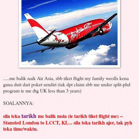
.....me balik naik Air Asia, sbb tiket flight my family weolls kena
guna duit dari poket sendiri (tak dpt claim sbb me under split-phd
program ie me dtg UK less than 3 years)
SOALANNYA:
tarikh
sila teka
me balik msia (ie tarikh tiket flight me) --
Stansted London to LCCT, KL... sila teka tarikh ajer, tak pyh
teka time/waktu.