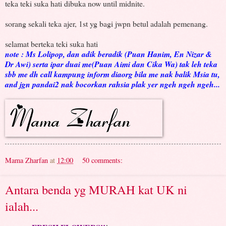
teka teki suka hati dibuka now until midnite.
sorang sekali teka ajer, 1st yg bagi jwpn betul adalah pemenang.
selamat berteka teki suka hati
note : Ms Lolipop, dan adik beradik (Puan Hanim, En Nizar &
Dr Awi) serta ipar duai me(Puan Aimi dan Cika Wa) tak leh teka
sbb me dh call kampung inform diaorg bila me nak balik Msia tu,
and jgn pandai2 nak bocorkan rahsia plak yer ngeh ngeh ngeh...
Mama Zharfan
at
12:00
50 comments:
Antara benda yg MURAH kat UK ni
ialah...