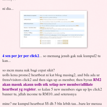
ni dia...
4 sen per jer per click2
... so memang jenuh gak nak kumpul2 tu
kan...
so mcm mana nak bagi cepat sikit?
uolls kena promo2 heartbeat ni kat blog masing2, and bila ada ur
RM2
frens/visitors click2 and then sign up as member, then byran
akan masuk akaun uolls utk setiap new member/affiliate
heartbeat yg register
. so kalau 5 new members sign up lps click2
banner tu, jdlah income tu RM10..and seterusnya
mine? me kumpul heartbeat $$ dh 5 bln lebih tau...baru ler merasa