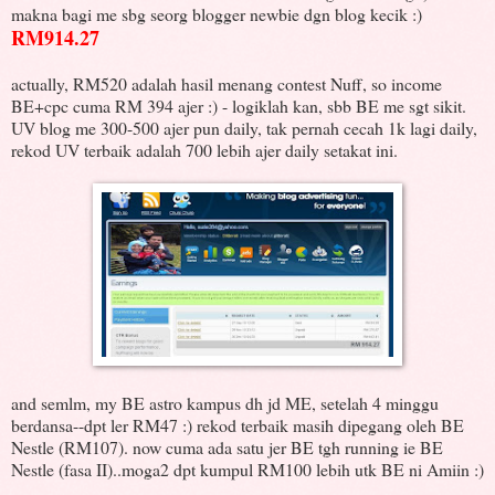
makna bagi me sbg seorg blogger newbie dgn blog kecik :)
RM914.27
actually, RM520 adalah hasil menang contest Nuff, so income
BE+cpc cuma RM 394 ajer :) - logiklah kan, sbb BE me sgt sikit.
UV blog me 300-500 ajer pun daily, tak pernah cecah 1k lagi daily,
rekod UV terbaik adalah 700 lebih ajer daily setakat ini.
and semlm, my BE astro kampus dh jd ME, setelah 4 minggu
berdansa--dpt ler RM47 :) rekod terbaik masih dipegang oleh BE
Nestle (RM107). now cuma ada satu jer BE tgh running ie BE
Nestle (fasa II)..moga2 dpt kumpul RM100 lebih utk BE ni Amiin :)