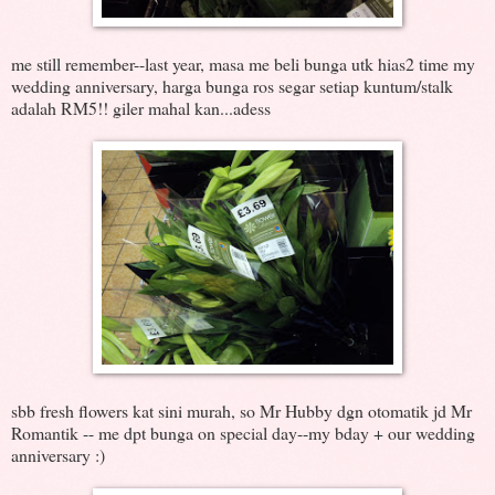
me still remember--last year, masa me beli bunga utk hias2 time my
wedding anniversary, harga bunga ros segar setiap kuntum/stalk
adalah RM5!! giler mahal kan...adess
sbb fresh flowers kat sini murah, so Mr Hubby dgn otomatik jd Mr
Romantik -- me dpt bunga on special day--my bday + our wedding
anniversary :)