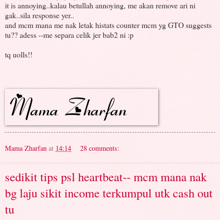
it is annoying..kalau betullah annoying, me akan remove ari ni
gak..sila response yer..
and mcm mana me nak letak histats counter mcm yg GTO suggests
tu?? adess --me separa celik jer bab2 ni :p
tq uolls!!
Mama Zharfan
at
14:14
28 comments:
sedikit tips psl heartbeat-- mcm mana nak
bg laju sikit income terkumpul utk cash out
tu