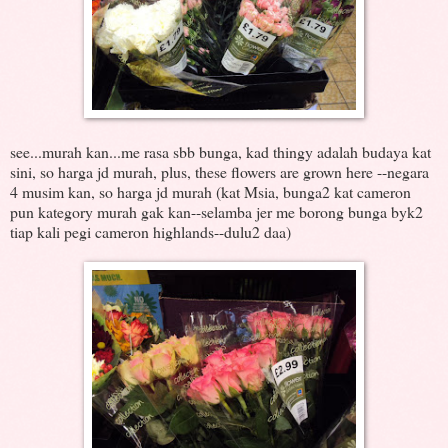
see...murah kan...me rasa sbb bunga, kad thingy adalah budaya kat
sini, so harga jd murah, plus, these flowers are grown here --negara
4 musim kan, so harga jd murah (kat Msia, bunga2 kat cameron
pun kategory murah gak kan--selamba jer me borong bunga byk2
tiap kali pegi cameron highlands--dulu2 daa)