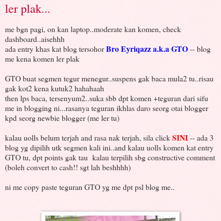
ler plak...
me bgn pagi, on kan laptop..moderate kan komen, check
dashboard..aisehhh
Bro Eyriqazz a.k.a GTO
ada entry khas kat blog tersohor
-- blog
me kena komen ler plak
GTO buat segmen tegur menegur..suspens gak baca mula2 tu..risau
gak kot2 kena kutuk2 hahahaah
then lps baca, tersenyum2..suka sbb dpt komen +teguran dari sifu
me in blogging ni...rasanya teguran ikhlas daro seorg otai blogger
kpd seorg newbie blogger (me ler tu)
SINI
kalau uolls belum terjah and rasa nak terjah, sila click
-- ada 3
blog yg dipilih utk segmen kali ini..and kalau uolls komen kat entry
GTO tu, dpt points gak tau kalau terpilih sbg constructive comment
(boleh convert to cash!! sgt lah beshhhh)
ni me copy paste teguran GTO yg me dpt psl blog me..