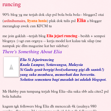
runcing
90% blog yg me terjah dok ckp psl bola bola bola-- blogger2 otai
Elia
liyana lunia
(
ardinihumaira
,
) plak dok tulis psl
a blogger
merangkap awek cun KFCM tu
Elia jejari runcing
me join gaklah --terjah blog
- beshh + sempoi
blognya :) sgt cun orgnya -- kerja model kot kalau tak silap (me
nampak pic dlm magazine kat her sidebar)
There's Something About Elia
Elia Si Jejariruncing
Kuala Lumpur, Setiawangsa, Malaysia
Si Gadis genit bergigi besi(sekarang gigi dh santek!)
yang suka membaca, memerhati dan bercerita.
Solution sementara bagi masalah ini adalah blogspot.
Mr Hubby pun tumpang terjah blog Elia--dia suka sbb ada citer2 psl
bola hahaha
kagum tgk followers blog Elia dh mencecah 4k (asalnya 980
semlm--dlm masa 24 j ajer terus naik jd dekat 4k followers!!)