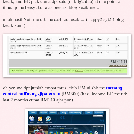
kecik, and BE plak cuma dpt satu (or kdg2 dua) at one point of
time..tp me bersyukur atas prestasi blog kecik me...
nilah hasil Nuff me utk me cash out esok....:) happy2 sgt2!! blog
kecik kan :)
menang
oh yer, me dpt jumlah empat ratus lebih RM ni sbb me
contest nuffnang -jipaban tu
(RM300) (hasil income BE me utk
last 2 months cuma RM140 ajer pun)