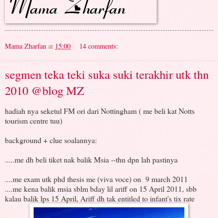
Mama Zharfan
at
15:00
14 comments:
segmen teka teki suka suki terakhir utk thn
2010 @blog MZ
hadiah nya seketul FM ori dari Nottingham ( me beli kat Notts
tourism centre tuu)
background + clue soalannya:
.....me dh beli tiket nak balik Msia --thn dpn lah pastinya
....me exam utk phd thesis me (viva voce) on 9 march 2011
....me kena balik msia sblm bday lil ariff on 15 April 2011, sbb
kalau balik lps 15 April, Ariff dh tak entitled to infant's tix rate