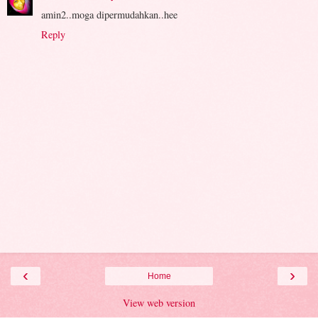
amin2..moga dipermudahkan..hee
Reply
‹
›
Home
View web version