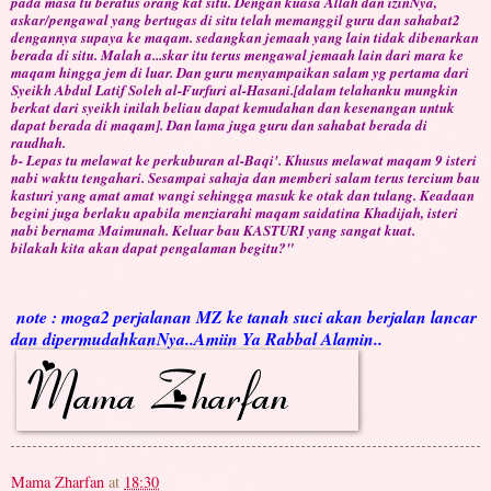
pada masa tu beratus orang kat situ. Dengan kuasa Allah dan izinNya,
askar/pengawal yang bertugas di situ telah memanggil guru dan sahabat2
dengannya supaya ke maqam. sedangkan jemaah yang lain tidak dibenarkan
berada di situ. Malah a
...
skar itu terus mengawal jemaah lain dari mara ke
maqam hingga jem di luar. Dan guru menyampaikan salam yg pertama dari
Syeikh Abdul Latif Soleh al-Furfuri al-Hasani.[dalam telahanku mungkin
berkat dari syeikh inilah beliau dapat kemudahan dan kesenangan untuk
dapat berada di maqam]. Dan lama juga guru dan sahabat berada di
raudhah.
b- Lepas tu melawat ke perkuburan al-Baqi'. Khusus melawat maqam 9 isteri
nabi waktu tengahari. Sesampai sahaja dan memberi salam terus tercium bau
kasturi yang amat amat wangi sehingga masuk ke otak dan tulang. Keadaan
begini juga berlaku apabila menziarahi maqam saidatina Khadijah, isteri
nabi bernama Maimunah. Keluar bau KASTURI yang sangat kuat.
bilakah kita akan dapat pengalaman begitu?"
note : moga2 perjalanan MZ ke tanah suci akan berjalan lancar
dan dipermudahkanNya..Amiin Ya Rabbal Alamin..
Mama Zharfan
at
18:30