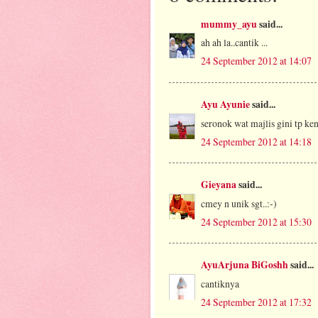
mummy_ayu
said...
ah ah la..cantik ...
24 September 2012 at 14:07
Ayu Ayunie
said...
seronok wat majlis gini tp kena
24 September 2012 at 14:18
Gieyana
said...
cmey n unik sgt..:-)
24 September 2012 at 15:30
AyuArjuna BiGoshh
said...
cantiknya
24 September 2012 at 17:32