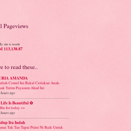
al Pageviews
y site is worth
 113,138.87
ve to read these..
URIA AMANDA
diah Comel Ini Bakal Ceriakan Anak-
ak Yatim Payasum Ahad Ini
 hours ago
Life Is Beautiful ✿
ffin for today ++
 hours ago
idup Itu Indah
mai Tak Tau Tapai Pulut Ni Baik Untuk