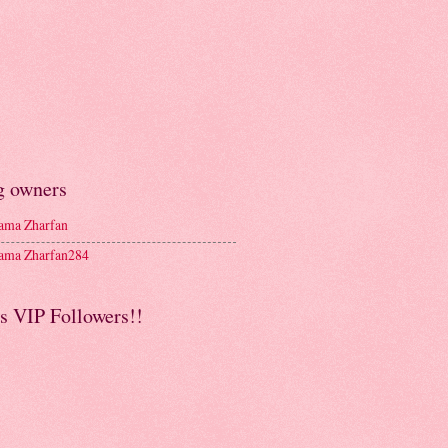
g owners
ma Zharfan
ma Zharfan284
s VIP Followers!!