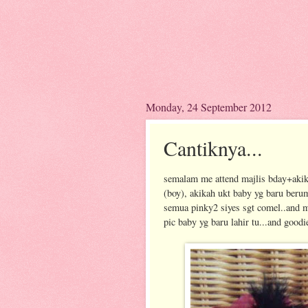
Monday, 24 September 2012
Cantiknya...
semalam me attend majlis bday+akika
(boy), akikah ukt baby yg baru beru
semua pinky2 siyes sgt comel..and me
pic baby yg baru lahir tu...and good