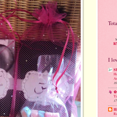
Tot
M
RM
I lo
S
Ha
An
16
✿ 
Ti
17
H
Ra