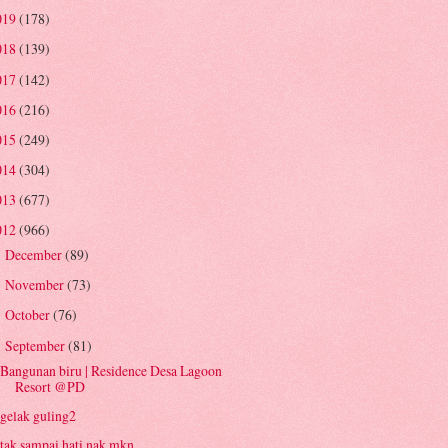
019
(178)
018
(139)
017
(142)
016
(216)
015
(249)
014
(304)
013
(677)
012
(966)
December
(89)
►
November
(73)
►
October
(76)
►
September
(81)
▼
Bangunan biru | Residence Desa Lagoon
Resort @PD
gelak guling2
tak sampai hati nak mkn..