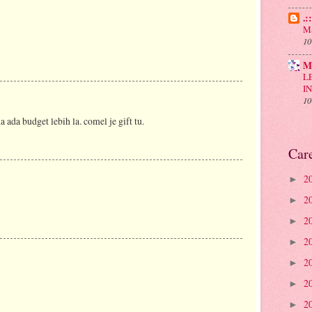
.:
Ma
10
M
L
I
10
 ada budget lebih la. comel je gift tu.
Car
2
►
2
►
2
►
2
►
2
►
2
►
2
►