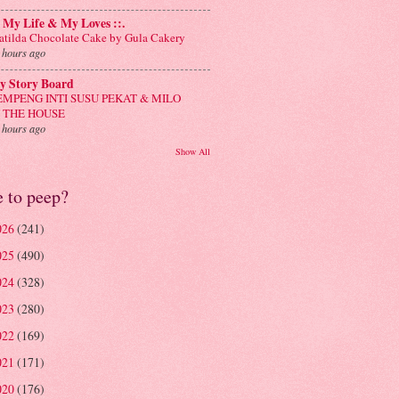
: My Life & My Loves ::.
tilda Chocolate Cake by Gula Cakery
 hours ago
y Story Board
EMPENG INTI SUSU PEKAT & MILO
N THE HOUSE
 hours ago
Show All
e to peep?
026
(241)
025
(490)
024
(328)
023
(280)
022
(169)
021
(171)
020
(176)