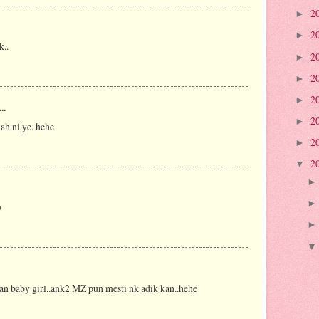
2
►
2
►
k..
2
►
2
►
2
►
..
2
►
ah ni ye. hehe
2
►
2
▼
)
an baby girl..ank2 MZ pun mesti nk adik kan..hehe