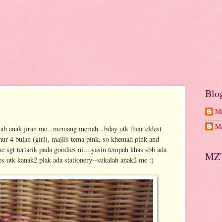
Blo
Ma
Ma
h anak jiran me...memang meriah...bday utk their eldest
mur 4 bulan (girl), majlis tema pink, so khemah pink and
 sgt tertarik pada goodies ni....yasin tempah khas sbb ada
MZ'
ies utk kanak2 plak ada stationery--sukalah anak2 me :)