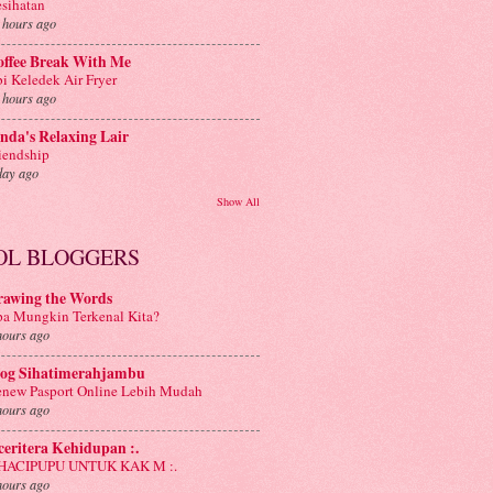
sihatan
 hours ago
offee Break With Me
i Keledek Air Fryer
 hours ago
nda's Relaxing Lair
iendship
day ago
Show All
OL BLOGGERS
rawing the Words
a Mungkin Terkenal Kita?
hours ago
log Sihatimerahjambu
new Pasport Online Lebih Mudah
hours ago
 ceritera Kehidupan :.
: HACIPUPU UNTUK KAK M :.
hours ago