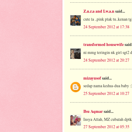
Z.u.r.a and I.w.a.n
said...
cute la ..pink plak tu..kenan tg
24 September 2012 at 17:38
transformed housewife
said.
ni mmg teringin nk girl sgt2 d
24 September 2012 at 20:27
mizayusof
said...
sedap nama kedua-dua baby :
25 September 2012 at 10:27
Ibu Aqmar
said...
Insya Allah, MZ cubalah dptk
27 September 2012 at 05:35