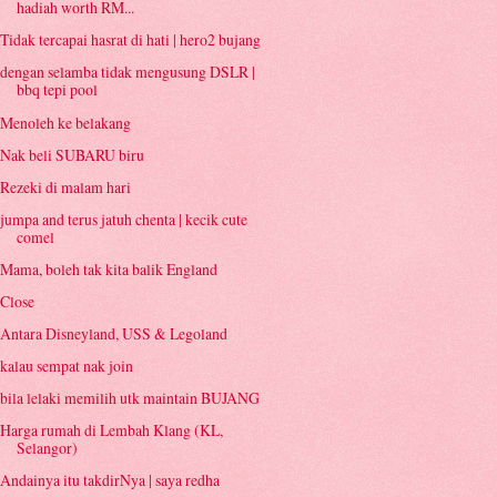
hadiah worth RM...
Tidak tercapai hasrat di hati | hero2 bujang
dengan selamba tidak mengusung DSLR |
bbq tepi pool
Menoleh ke belakang
Nak beli SUBARU biru
Rezeki di malam hari
jumpa and terus jatuh chenta | kecik cute
comel
Mama, boleh tak kita balik England
Close
Antara Disneyland, USS & Legoland
kalau sempat nak join
bila lelaki memilih utk maintain BUJANG
Harga rumah di Lembah Klang (KL,
Selangor)
Andainya itu takdirNya | saya redha