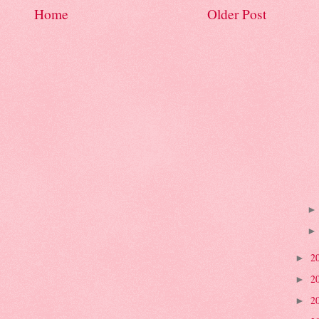
Home
Older Post
2
►
2
►
2
►