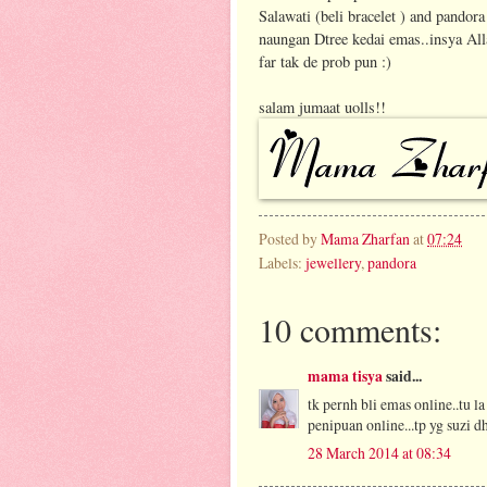
Salawati (beli bracelet ) and pandor
naungan Dtree kedai emas..insya Alla
far tak de prob pun :)
salam jumaat uolls!!
Posted by
Mama Zharfan
at
07:24
Labels:
jewellery
,
pandora
10 comments:
mama tisya
said...
tk pernh bli emas online..tu l
penipuan online...tp yg suzi d
28 March 2014 at 08:34