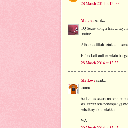
28 March 2014 at 13:00
Maksue
said...
TQ Suzie kongsi link.... saya
online...
Alhamdulillah setakat ni semu
Kalau beli online selain harg
28 March 2014 at 13:33
My Love
said...
salam..
beli emas secara ansuran ni m
walaupun ada pendapat yg m
sebaiknya kita elakkan.
WA
29 March 2014 at 15:45