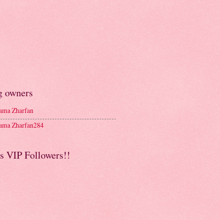
g owners
ma Zharfan
ma Zharfan284
s VIP Followers!!