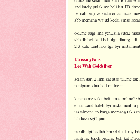
dulu2 me selalu beli kat FB Lee Wah
and lately pulak me beli kat FB dtr
pernah pegi ke kedai emas ni..somew
sbb memang wujud kedai emas secara
ok..me bagi link yer...sila cuci2 mat
sbb dh byk kali beli dgn diaorg...di 
2-3 kali...and now tgh byr instalme
Dtree.myFans
Lee Wah Goldsilver
selain dari 2 link kat atas tu..me tak
penipuan klau beli online ni..
kenapa me suka beli emas online? s
emas...and boleh byr instalment..u 
instalment..tp harga memang tak sama
lah beza sgt2 pun..
me dh dpt hadiah bracelet utk my b
nanti me tepek pic..me beli kat Dtree