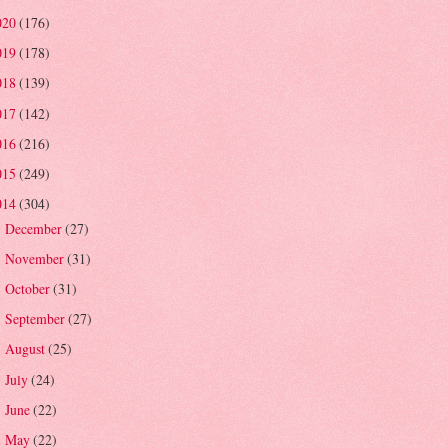
020
(176)
019
(178)
018
(139)
017
(142)
016
(216)
015
(249)
014
(304)
December
(27)
►
November
(31)
►
October
(31)
►
September
(27)
►
August
(25)
►
July
(24)
►
June
(22)
►
May
(22)
►