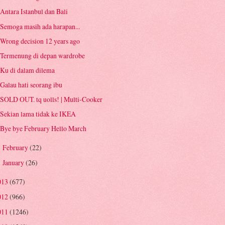
Antara Istanbul dan Bali
Semoga masih ada harapan...
Wrong decision 12 years ago
Termenung di depan wardrobe
Ku di dalam dilema
Galau hati seorang ibu
SOLD OUT. tq uolls! | Multi-Cooker
Sekian lama tidak ke IKEA
Bye bye February Hello March
February
(22)
►
January
(26)
►
013
(677)
012
(966)
011
(1246)