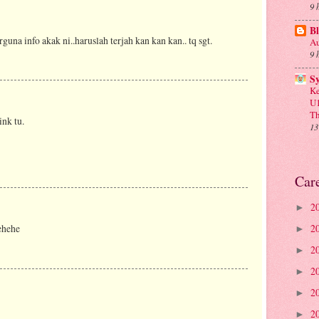
9 
Bl
rguna info akak ni..haruslah terjah kan kan kan.. tq sgt.
Au
9 
S
Ke
U1
Th
ink tu.
13
Car
2
►
2
ehehe
►
2
►
2
►
2
►
2
►