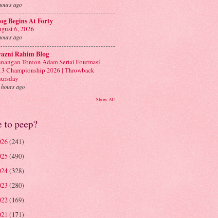
hours ago
og Begins At Forty
gust 6, 2026
hours ago
yazni Rahim Blog
nangan Tonton Adam Sertai Fourmasi
3 Championship 2026 | Throwback
ursday
 hours ago
Show All
e to peep?
026
(241)
025
(490)
024
(328)
023
(280)
022
(169)
021
(171)