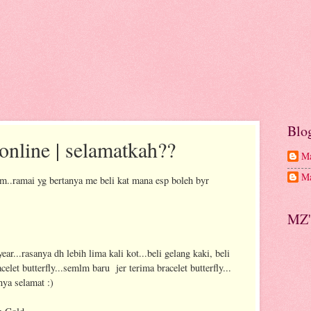
Blo
online | selamatkah??
Ma
Ma
m..ramai yg bertanya me beli kat mana esp boleh byr
MZ'
ar...rasanya dh lebih lima kali kot...beli gelang kaki, beli
acelet butterfly...semlm baru jer terima bracelet butterfly...
nya selamat :)