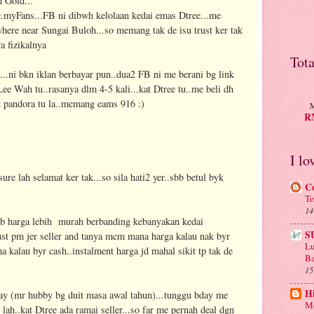
 Gold...
ee.myFans...FB ni dibwh kelolaan kedai emas Dtree...me
here near Sungai Buloh...so memang tak de isu trust ker tak
 fizikalnya
Tot
a...ni bkn iklan berbayar pun..dua2 FB ni me berani bg link
Lee Wah tu..rasanya dlm 4-5 kali...kat Dtree tu..me beli dh
nt pandora tu la..memang eams 916 :)
M
RM
I lo
 sure lah selamat ker tak...so sila hati2 yer..sbb betul byk
C
Te
14
bb harga lebih murah berbanding kebanyakan kedai
S
just pm jer seller and tanya mcm mana harga kalau nak byr
Lu
 kalau byr cash..instalment harga jd mahal sikit tp tak de
Ba
15
H
day (mr hubby bg duit masa awal tahun)...tunggu bday me
Me
 lah..kat Dtree ada ramai seller...so far me pernah deal dgn