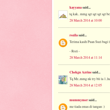
kayyana
said...
tq kak.. mmg sgt sgt sgt sgt be
28 March 2014 at 10:00
rozila
said...
Terima kasih Puan Suzi bagi l
- Rozi -
28 March 2014 at 11:14
Chekgu Azrine
said...
Tq Mz..mmg nk try bli la 1..h
28 March 2014 at 12:05
mummymer
said...
me tiada emas di tangan :)