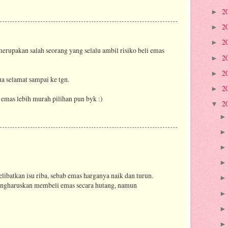
2
►
2
►
2
►
 merupakan salah seorang yang selalu ambil risiko beli emas
2
►
2
►
a selamat sampai ke tgn.
2
►
a emas lebih murah pilihan pun byk :)
2
▼
elibatkan isu riba, sebab emas harganya naik dan turun.
engharuskan membeli emas secara hutang, namun