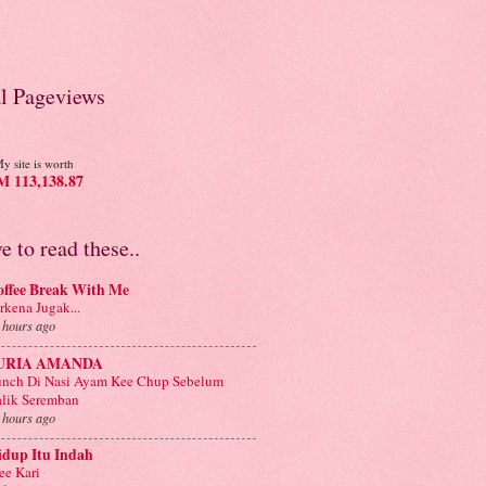
al Pageviews
y site is worth
 113,138.87
ve to read these..
offee Break With Me
rkena Jugak...
 hours ago
URIA AMANDA
nch Di Nasi Ayam Kee Chup Sebelum
lik Seremban
 hours ago
idup Itu Indah
e Kari