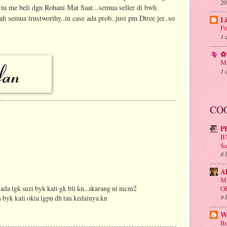
20
a tu me beli dgn Rohani Mat Saat...semua seller di bwh
h semua trustworthy..in case ada prob..just pm Dtree jer..so
Li
Fr
1 
✿ 
Ma
1 
CO
P
BT
Sa
8 
A
M
a ada tgk suzi byk kali gk bli kn...skarang ni mcm2
O
9 
h byk kali okla lgpn dh tau kedainya kn
Wa
Bu