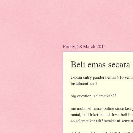
Friday, 28 March 2014
Beli emas secara 
ekoran entry pandora emas 916 seml
instalment kan?
big question, selamatkah??
me mula beli emas online since last ye
rantai, beli loket bentuk love, beli br
so selamat ker tak? setakat ni semua