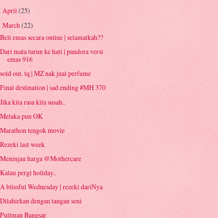
April
(25)
►
March
(22)
▼
Beli emas secara online | selamatkah??
Dari mata turun ke hati | pandora versi
emas 916
sold out. tq | MZ nak jual perfume
Final destination | sad ending #MH 370
Jika kita rasa kita susah..
Melaka pun OK
Marathon tengok movie
Rezeki last week
Meninjau harga @Mothercare
Kalau pergi holiday..
A blissful Wednesday | rezeki dariNya
Dilahirkan dengan tangan seni
Pullman Bangsar