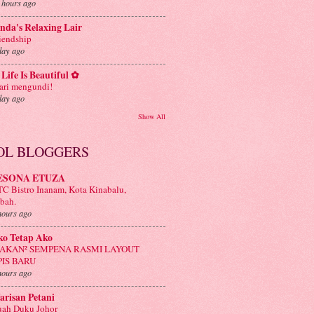
 hours ago
nda's Relaxing Lair
iendship
day ago
Life Is Beautiful ✿
ri mengundi!
day ago
Show All
OL BLOGGERS
ESONA ETUZA
C Bistro Inanam, Kota Kinabalu,
bah.
hours ago
ko Tetap Ako
AKAN² SEMPENA RASMI LAYOUT
PIS BARU
hours ago
risan Petani
ah Duku Johor