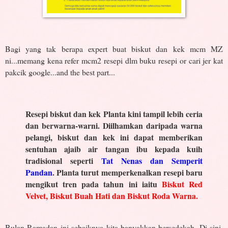
Bagi yang tak berapa expert buat biskut dan kek mcm MZ
ni...memang kena refer mcm2 resepi dlm buku resepi or cari jer kat
pakcik google...and the best part...
Resepi biskut dan kek Planta kini tampil lebih ceria
dan berwarna-warni. Diilhamkan daripada warna
pelangi, biskut dan kek ini dapat memberikan
sentuhan ajaib air tangan ibu kepada kuih
tradisional seperti
Tat Nenas dan Semperit
Pandan
. Planta turut memperkenalkan resepi baru
mengikut tren pada tahun ini iaitu
Biskut Red
Velvet, Biskut Buah Hati dan Biskut Roda Warna.
Bulan Ramadan ini sebaiknya kita banyakkan bersedekah. Di sini,