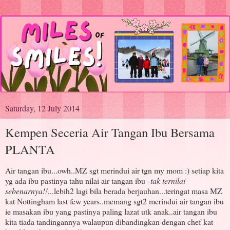
Saturday, 12 July 2014
Kempen Seceria Air Tangan Ibu Bersama
PLANTA
Air tangan ibu...owh..MZ sgt merindui air tgn my mom :) setiap kita
yg ada ibu pastinya tahu nilai air tangan ibu
--tak ternilai
sebenarnya!!
...lebih2 lagi bila berada berjauhan...teringat masa MZ
kat Nottingham last few years..memang sgt2 merindui air tangan ibu
ie masakan ibu yang pastinya paling lazat utk anak..air tangan ibu
kita tiada tandingannya walaupun dibandingkan dengan chef kat