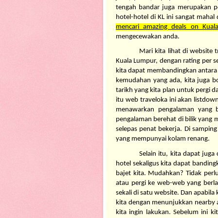
tengah bandar juga merupakan p
mencari amazing deals on Kuala
mengecewakan anda.
Mari kita lihat di website 
Kuala Lumpur, dengan rating per se
kita dapat membandingkan antara h
kemudahan yang ada, kita juga bol
tarikh yang kita plan untuk pergi d
itu web traveloka ini akan listdow
menawarkan pengalaman yang ber
pengalaman berehat di bilik yang 
selepas penat bekerja. Di samping 
yang mempunyai kolam renang. 
Selain itu, kita dapat juga
hotel sekaligus kita dapat bandin
bajet kita. Mudahkan? Tidak perlu
atau pergi ke web-web yang berlai
sekali di satu website. Dan apabila 
kita dengan menunjukkan nearby att
kita ingin lakukan. Sebelum ini kit