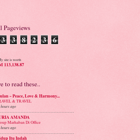
al Pageviews
3
3
8
2
3
6
y site is worth
 113,138.87
ve to read these..
lan ~ Peace, Love & Harmony...
RAVEL & TRAVEL
 hours ago
URIA AMANDA
oup Marhaban Di Office
 hours ago
idup Itu Indah