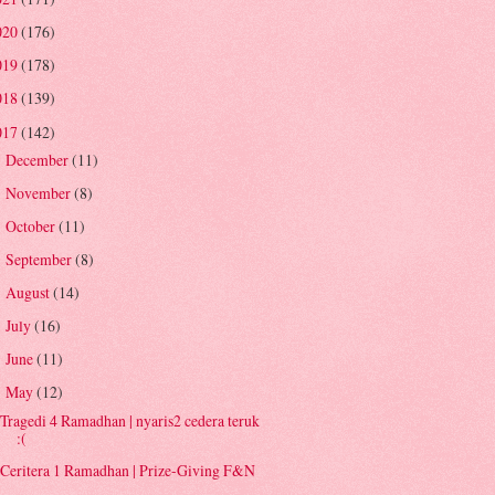
020
(176)
019
(178)
018
(139)
017
(142)
December
(11)
►
November
(8)
►
October
(11)
►
September
(8)
►
August
(14)
►
July
(16)
►
June
(11)
►
May
(12)
▼
Tragedi 4 Ramadhan | nyaris2 cedera teruk
:(
Ceritera 1 Ramadhan | Prize-Giving F&N