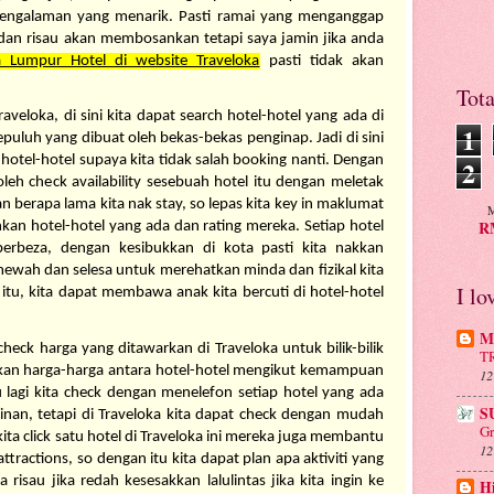
engalaman yang menarik. Pasti ramai yang menganggap 
hotel-hotel di KL ini sangat mahal dan risau akan membosankan tetapi saya jamin jika anda 
 Lumpur Hotel di website Traveloka
 pasti tidak akan 
Tot
traveloka, di sini kita dapat search hotel-hotel yang ada di 
1
puluh yang dibuat oleh bekas-bekas penginap. Jadi di sini 
otel-hotel supaya kita tidak salah booking nanti. Dengan 
2
eh check availability sesebuah hotel itu dengan meletak 
an berapa lama kita nak stay, so lepas kita key in maklumat 
M
RM
nkan hotel-hotel yang ada dan rating mereka. Setiap hotel 
beza, dengan kesibukkan di kota pasti kita nakkan 
mewah dan selesa untuk merehatkan minda dan fizikal kita 
I lo
itu, kita dapat membawa anak kita bercuti di hotel-hotel 
Mu
 check harga yang ditawarkan di Traveloka untuk bilik-bilik 
T
gkan harga-harga antara hotel-hotel mengikut kemampuan 
12
 lagi kita check dengan menelefon setiap hotel yang ada 
S
nan, tetapi di Traveloka kita dapat check dengan mudah 
Gr
kita click satu hotel di Traveloka ini mereka juga membantu 
12
ractions, so dengan itu kita dapat plan apa aktiviti yang 
a risau jika redah kesesakkan lalulintas jika kita ingin ke 
H