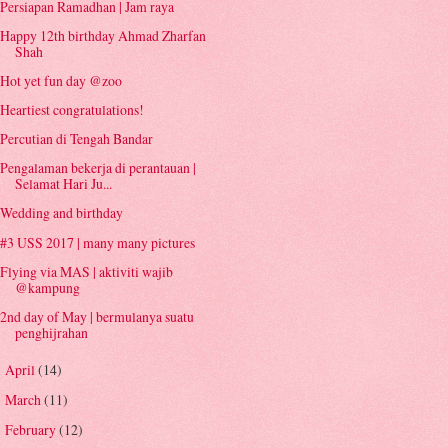
Persiapan Ramadhan | Jam raya
Happy 12th birthday Ahmad Zharfan
Shah
Hot yet fun day @zoo
Heartiest congratulations!
Percutian di Tengah Bandar
Pengalaman bekerja di perantauan |
Selamat Hari Ju...
Wedding and birthday
#3 USS 2017 | many many pictures
Flying via MAS | aktiviti wajib
@kampung
2nd day of May | bermulanya suatu
penghijrahan
April
(14)
►
March
(11)
►
February
(12)
►