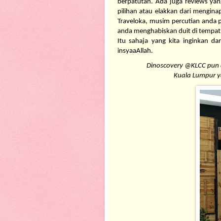
berpatutan. Ada juga reviews ya
pilihan atau elakkan dari mengina
Traveloka, musim percutian anda 
anda menghabiskan duit di tempat y
Itu sahaja yang kita inginkan dar
insyaaAllah. 
Dinoscovery @KLCC pun a
Kuala Lumpur ya