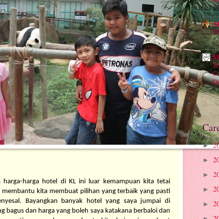
5 
A
T
7 
M
Te
Co
Di
9 
Car
2
►
2
►
2
►
a harga-harga hotel di KL ini luar kemampuan kita tetai 
2
►
 membantu kita membuat pilihan yang terbaik yang pasti 
yesal. Bayangkan banyak hotel yang saya jumpai di 
2
►
ng bagus dan harga yang boleh saya katakana berbaloi dan 
2
►