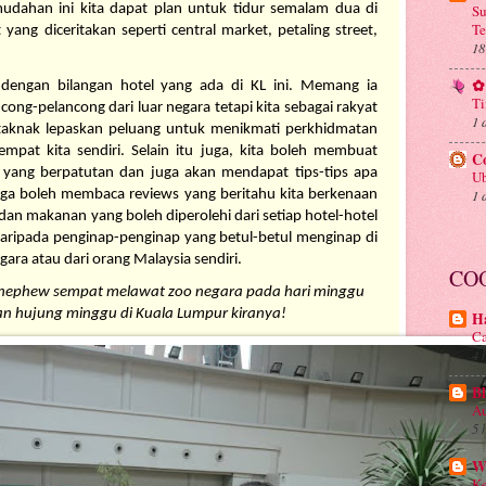
udahan ini kita dapat plan untuk tidur semalam dua di 
Su
Te
ang diceritakan seperti central market, petaling street, 
18
✿ 
 dengan bilangan hotel yang ada di KL ini. Memang ia 
Ti
g-pelancong dari luar negara tetapi kita sebagai rakyat 
1 
 taknak lepaskan peluang untuk menikmati perkhidmatan 
tempat kita sendiri. Selain itu juga, kita boleh membuat 
C
 yang berpatutan dan juga akan mendapat tips-tips apa 
Ub
juga boleh membaca reviews yang beritahu kita berkenaan 
1 
an makanan yang boleh diperolehi dari setiap hotel-hotel 
daripada penginap-penginap yang betul-betul menginap di 
egara atau dari orang Malaysia sendiri.
CO
d nephew sempat melawat zoo negara pada hari minggu 
ian hujung minggu di Kuala Lumpur kiranya!
Ha
Ca
4 
Bl
Au
5 
Wa
Ke