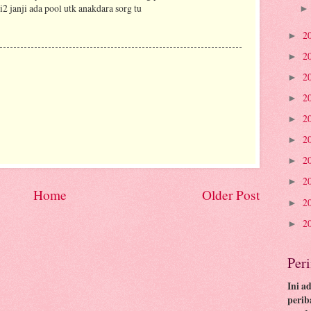
i2 janji ada pool utk anakdara sorg tu
2
►
2
►
2
►
2
►
2
►
2
►
2
►
2
►
Home
Older Post
2
►
2
►
Per
Ini a
perib