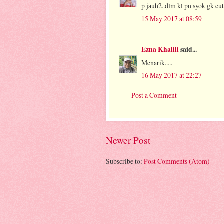
p jauh2..dlm kl pn syok gk cut
15 May 2017 at 08:59
Ezna Khalili
said...
Menarik.....
16 May 2017 at 22:27
Post a Comment
Newer Post
Subscribe to:
Post Comments (Atom)