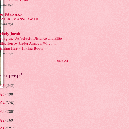
hours ago
ko Tetap Ako
EATER : MANSOR & LIU
hours ago
elody Jacob
sting the UA Velociti Distance and Elite
llection by Under Armour: Why I’m
tching Heavy Hiking Boots
hours ago
Show All
e to peep?
026
(242)
025
(490)
024
(328)
023
(280)
022
(169)
021
(171)