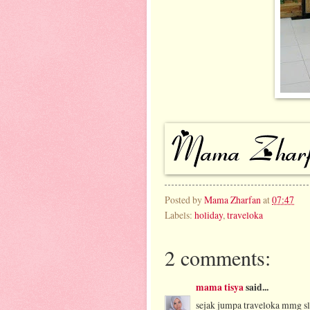
Posted by
Mama Zharfan
at
07:47
Labels:
holiday
,
traveloka
2 comments:
mama tisya
said...
sejak jumpa traveloka mmg sl