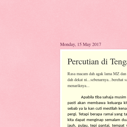
Monday, 15 May 2017
Percutian di Ten
Rasa macam dah agak lama MZ dan fam
dah dekat ni...sebenarnya...berehat
menariknya...
Apabila tiba sahaja musim p
pasti akan membawa keluarga kit
sebab ya la kan cuti mestilah ken
pergi. Tetapi berapa ramai yang t
kita dapat menginap semalam dua.
jauh, pulau, tepi pantai, tempat 