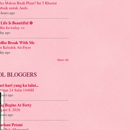
ka Makan Buah Plum? Ini 5 Khasiat
rbaik untuk Anda
 hours ago
Life Is Beautiful ✿
ffin for today ++
day ago
offee Break With Me
i Keledek Air Fryer
day ago
Show All
OL BLOGGERS
ri hari yang ku lalui...
tatan 24 Safar 1448H
hours ago
og Begins At Forty
gust 8, 2026
hours ago
risan Petani
nt Pula Menyusul