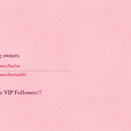
g owners
ma Zharfan
ma Zharfan284
s VIP Followers!!