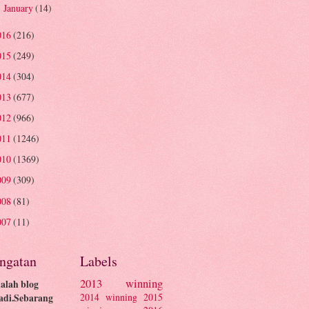
January
(14)
►
016
(216)
015
(249)
014
(304)
013
(677)
012
(966)
011
(1246)
010
(1369)
009
(309)
008
(81)
007
(11)
ingatan
Labels
2013 winning
dalah blog
2014 winning
2015
adi.Sebarang