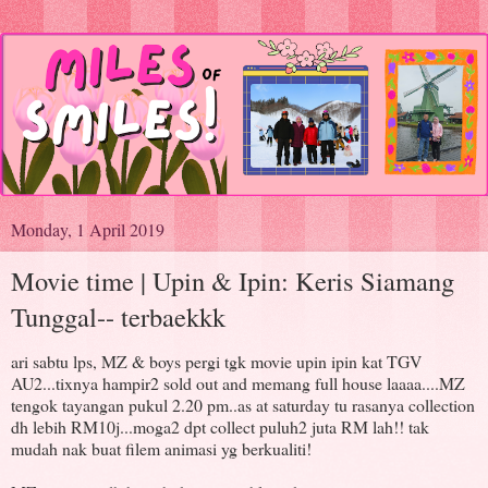
Monday, 1 April 2019
Movie time | Upin & Ipin: Keris Siamang
Tunggal-- terbaekkk
ari sabtu lps, MZ & boys pergi tgk movie upin ipin kat TGV
AU2...tixnya hampir2 sold out and memang full house laaaa....MZ
tengok tayangan pukul 2.20 pm..as at saturday tu rasanya collection
dh lebih RM10j...moga2 dpt collect puluh2 juta RM lah!! tak
mudah nak buat filem animasi yg berkualiti!