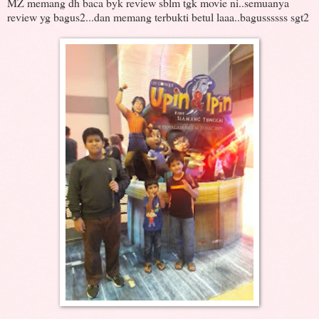
MZ memang dh baca byk review sblm tgk movie ni..semuanya
review yg bagus2...dan memang terbukti betul laaa..bagussssss sgt2