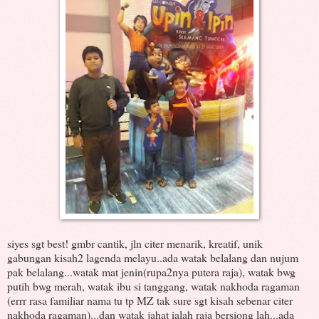
siyes sgt best! gmbr cantik, jln citer menarik, kreatif, unik
gabungan kisah2 lagenda melayu..ada watak belalang dan nujum
pak belalang...watak mat jenin(rupa2nya putera raja), watak bwg
putih bwg merah, watak ibu si tanggang, watak nakhoda ragaman
(errr rasa familiar nama tu tp MZ tak sure sgt kisah sebenar citer
nakhoda ragaman)...dan watak jahat ialah raja bersiong lah...ada