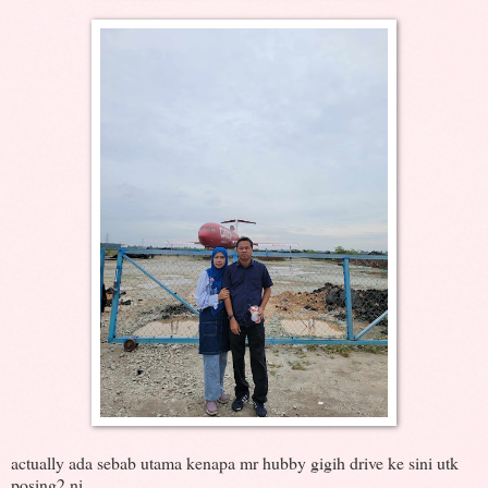
actually ada sebab utama kenapa mr hubby gigih drive ke sini utk
posing2 ni.....