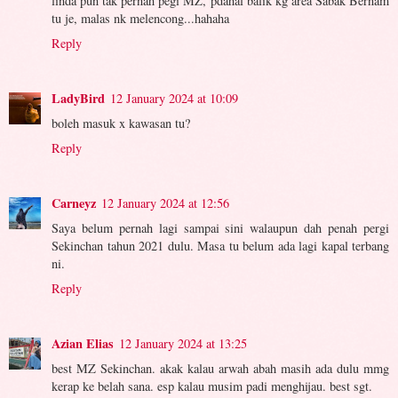
linda pun tak pernah pegi MZ, pdahal balik kg area Sabak Bernam
tu je, malas nk melencong...hahaha
Reply
LadyBird
12 January 2024 at 10:09
boleh masuk x kawasan tu?
Reply
Carneyz
12 January 2024 at 12:56
Saya belum pernah lagi sampai sini walaupun dah penah pergi
Sekinchan tahun 2021 dulu. Masa tu belum ada lagi kapal terbang
ni.
Reply
Azian Elias
12 January 2024 at 13:25
best MZ Sekinchan. akak kalau arwah abah masih ada dulu mmg
kerap ke belah sana. esp kalau musim padi menghijau. best sgt.