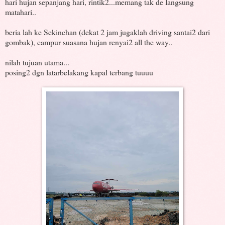
hari hujan sepanjang hari, rintik2...memang tak de langsung
matahari..
beria lah ke Sekinchan (dekat 2 jam jugaklah driving santai2 dari
gombak), campur suasana hujan renyai2 all the way..
nilah tujuan utama...
posing2 dgn latarbelakang kapal terbang tuuuu