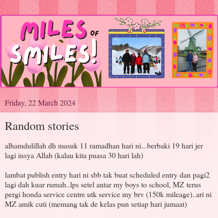
Friday, 22 March 2024
Random stories
alhamdulillah dh masuk 11 ramadhan hari ni...berbaki 19 hari jer
lagi insya Allah (kalau kita puasa 30 hari lah)
lambat publish entry hari ni sbb tak buat scheduled entry dan pagi2
lagi dah kuar rumah..lps setel antar my boys to school, MZ terus
pergi honda service centre utk service my brv (150k mileage)..ari ni
MZ amik cuti (memang tak de kelas pun setiap hari jumaat)