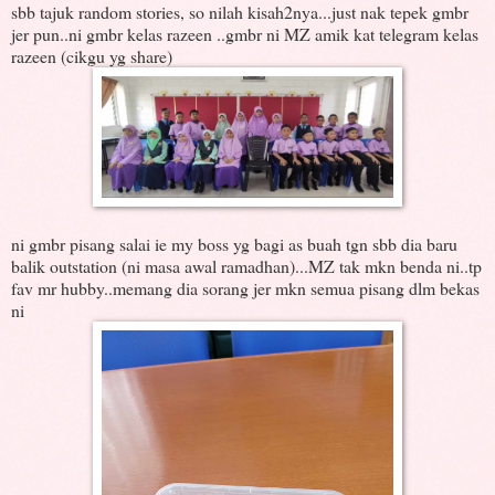
sbb tajuk random stories, so nilah kisah2nya...just nak tepek gmbr
jer pun..ni gmbr kelas razeen ..gmbr ni MZ amik kat telegram kelas
razeen (cikgu yg share)
ni gmbr pisang salai ie my boss yg bagi as buah tgn sbb dia baru
balik outstation (ni masa awal ramadhan)...MZ tak mkn benda ni..tp
fav mr hubby..memang dia sorang jer mkn semua pisang dlm bekas
ni