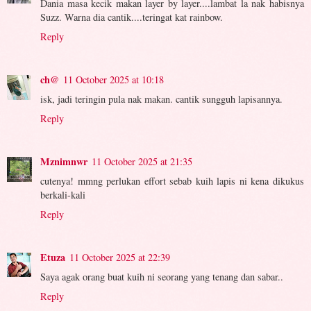
Dania masa kecik makan layer by layer....lambat la nak habisnya
Suzz. Warna dia cantik....teringat kat rainbow.
Reply
ch@
11 October 2025 at 10:18
isk, jadi teringin pula nak makan. cantik sungguh lapisannya.
Reply
Mznimnwr
11 October 2025 at 21:35
cutenya! mmng perlukan effort sebab kuih lapis ni kena dikukus
berkali-kali
Reply
Etuza
11 October 2025 at 22:39
Saya agak orang buat kuih ni seorang yang tenang dan sabar..
Reply