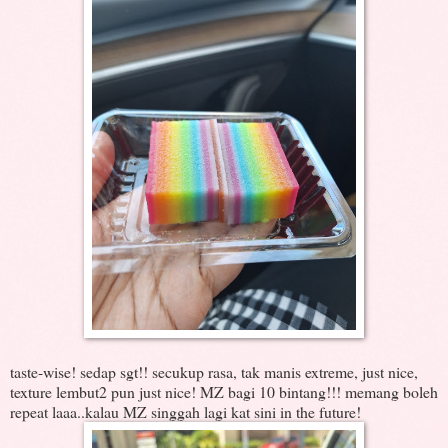
taste-wise! sedap sgt!! secukup rasa, tak manis extreme, just nice,
texture lembut2 pun just nice! MZ bagi 10 bintang!!! memang boleh
repeat laaa..kalau MZ singgah lagi kat sini in the future!