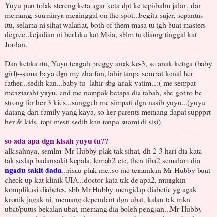
Yuyu pun tolak stereng keta agar keta dpt ke tepi/bahu jalan, dan
memang, suaminya meninggal on the spot...begitu sajer, sepantas
itu, selama ni sihat walafiat, both of them masa tu tgh buat masters
degree..kejadian ni berlaku kat Msia, sblm tu diaorg tinggal kat
Jordan.
Dan ketika itu, Yuyu tengah preggy anak ke-3, so anak ketiga (baby
girl)--sama baya dgn my zharfan, lahir tanpa sempat kenal her
father...sedih kan...baby tu lahir sbg anak yatim...:( me sempat
menziarahi yuyu, and me nampak betapa dia tabah, she got to be
strong for her 3 kids...sungguh me simpati dgn nasib yuyu...(yuyu
datang dari family yang kaya, so her parents memang dapat suppprt
her & kids, tapi mesti sedih kan tanpa suami di sisi)
so ada apa dgn kisah yuyu tu??
alkisahnya, semlm, Mr Hubby plak tak sihat, dh 2-3 hari dia kata
tak sedap badansakit kepala, lemah2 etc, then tiba2 semalam dia
ngadu sakit dada
...risau plak me..so me temankan Mr Hubby buat
check-up kat klinik UIA...doctor kata tak de apa2, mungkin
komplikasi diabetes, sbb Mr Hubby mengidap diabetic yg agak
kronik jugak ni, memang dependant dgn ubat, kalau tak mkn
ubat/putus bekalan ubat, memang dia boleh pengsan...Mr Hubby