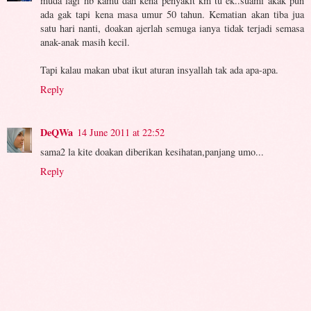
muda lagi hb kamu dah kena penyakit km tu ek..suami akak pun
ada gak tapi kena masa umur 50 tahun. Kematian akan tiba jua
satu hari nanti, doakan ajerlah semuga ianya tidak terjadi semasa
anak-anak masih kecil.
Tapi kalau makan ubat ikut aturan insyallah tak ada apa-apa.
Reply
DeQWa
14 June 2011 at 22:52
sama2 la kite doakan diberikan kesihatan,panjang umo...
Reply