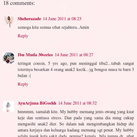
18 comments:
Sheherazade
14 June 2011 at 08:23
semoga kita semua sihat sejahtera..Amin
Reply
Ibu Muda 30series
14 June 2011 at 08:27
teringat cousin, 5 yrs ago, pun meninggal tiba2...tabah sangat
isterinya besarkan 4 orang anak2 kecik...yg bongsu masa tu baru 3
bulan :(
Reply
AyuArjuna BiGoshh
14 June 2011 at 08:32
hmmmm, samalah kite. My hubby memang jenis owang yang kuat
keje dan sentiasa stress. Dan pada yang sama dia mmg cukup
mengasihi anak2 dier. So dalam nak mengimbangkan hidup die
antara kerjaya dan keluarga kadang memang sgt penat. My hubby
selalu jugak keta sakit dada, pening2 kepala...bila jumpa dr...ubat