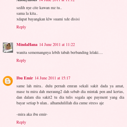
sedih nye cite kawan mz tu..
sama la kita..
xdapat bayangkan klw suami xde disisi
Reply
MindaHana
14 June 2011 at 11:22
wanita sememangnya lebih tabah berbanding lelaki....
Reply
Ibu Emir
14 June 2011 at 15:17
same lah mira.. dulu pernah emran sekali sakit dada ya amat,
mase tu mira dah meraung2 dah sebab dia mintak pen and kertas,
dan dalam dia sakit2 tu dia tulis segala ape payment yang dia
bayar setiap b ulan.. alhamdulillah dia cume stress aje
-mira aka ibu emir-
Reply