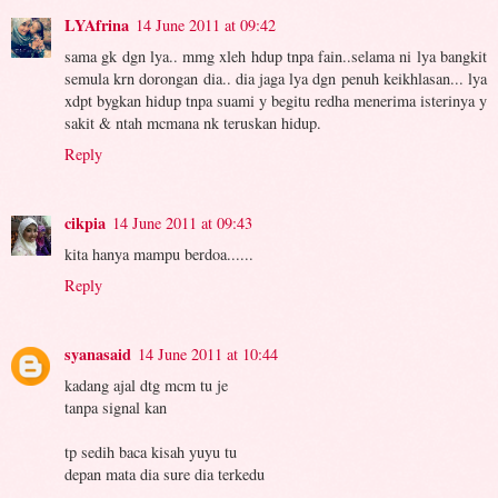
LYAfrina
14 June 2011 at 09:42
sama gk dgn lya.. mmg xleh hdup tnpa fain..selama ni lya bangkit
semula krn dorongan dia.. dia jaga lya dgn penuh keikhlasan... lya
xdpt bygkan hidup tnpa suami y begitu redha menerima isterinya y
sakit & ntah mcmana nk teruskan hidup.
Reply
cikpia
14 June 2011 at 09:43
kita hanya mampu berdoa......
Reply
syanasaid
14 June 2011 at 10:44
kadang ajal dtg mcm tu je
tanpa signal kan
tp sedih baca kisah yuyu tu
depan mata dia sure dia terkedu