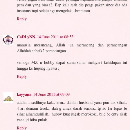
pcm dan yang biasa2. Brp kali ajak die pergi pakar since dia ada
insurans tapi selalu sgt mengelak...hmmmm
Reply
CaDLyNN
14 June 2011 at 08:53
manusia merancang, Allah jua merancang dan perancangan
Allahlah sebaik2 perancangan...
semoga MZ n hubby dapat sama-sama melayari kehidupan ini
hingga ke hujung nyawa :)
Reply
kayyana
14 June 2011 at 09:09
aduhai.. sedihnye kak.. erm.. dahlah husband yana pun tak sihat..
4 ari demam teruk.. dah g amek darah semua.. tp so far lepas tu
sihat alhamdulillah.. hubby kuat jugak merokok.. bile bc enty akak
yana jd hiba pulak
Reply