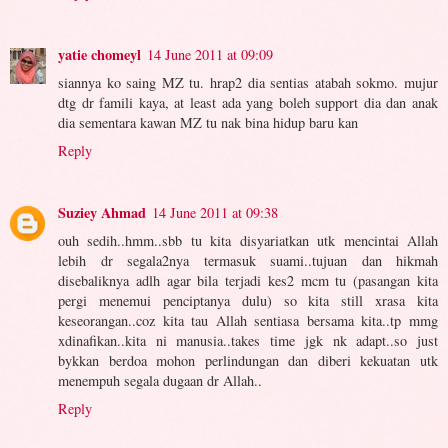
yatie chomeyl
14 June 2011 at 09:09
siannya ko saing MZ tu. hrap2 dia sentias atabah sokmo. mujur
dtg dr famili kaya, at least ada yang boleh support dia dan anak
dia sementara kawan MZ tu nak bina hidup baru kan
Reply
Suziey Ahmad
14 June 2011 at 09:38
ouh sedih..hmm..sbb tu kita disyariatkan utk mencintai Allah
lebih dr segala2nya termasuk suami..tujuan dan hikmah
disebaliknya adlh agar bila terjadi kes2 mcm tu (pasangan kita
pergi menemui penciptanya dulu) so kita still xrasa kita
keseorangan..coz kita tau Allah sentiasa bersama kita..tp mmg
xdinafikan..kita ni manusia..takes time jgk nk adapt..so just
bykkan berdoa mohon perlindungan dan diberi kekuatan utk
menempuh segala dugaan dr Allah..
Reply