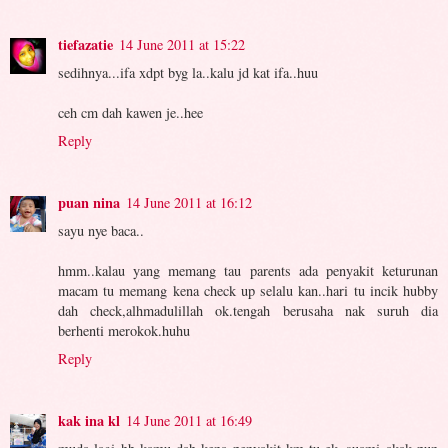
tiefazatie
14 June 2011 at 15:22
sedihnya...ifa xdpt byg la..kalu jd kat ifa..huu
ceh cm dah kawen je..hee
Reply
puan nina
14 June 2011 at 16:12
sayu nye baca..
hmm..kalau yang memang tau parents ada penyakit keturunan
macam tu memang kena check up selalu kan..hari tu incik hubby
dah check,alhmadulillah ok.tengah berusaha nak suruh dia
berhenti merokok.huhu
Reply
kak ina kl
14 June 2011 at 16:49