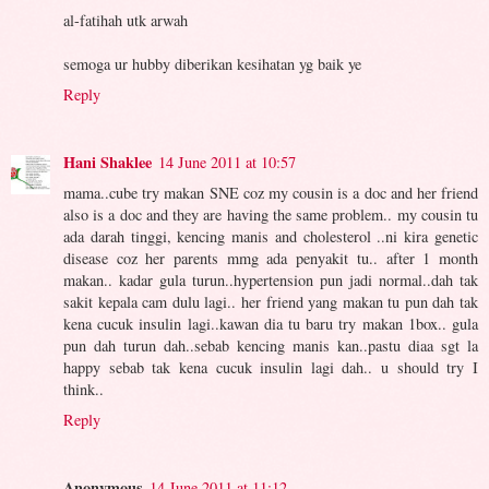
al-fatihah utk arwah
semoga ur hubby diberikan kesihatan yg baik ye
Reply
Hani Shaklee
14 June 2011 at 10:57
mama..cube try makan SNE coz my cousin is a doc and her friend
also is a doc and they are having the same problem.. my cousin tu
ada darah tinggi, kencing manis and cholesterol ..ni kira genetic
disease coz her parents mmg ada penyakit tu.. after 1 month
makan.. kadar gula turun..hypertension pun jadi normal..dah tak
sakit kepala cam dulu lagi.. her friend yang makan tu pun dah tak
kena cucuk insulin lagi..kawan dia tu baru try makan 1box.. gula
pun dah turun dah..sebab kencing manis kan..pastu diaa sgt la
happy sebab tak kena cucuk insulin lagi dah.. u should try I
think..
Reply
Anonymous
14 June 2011 at 11:12