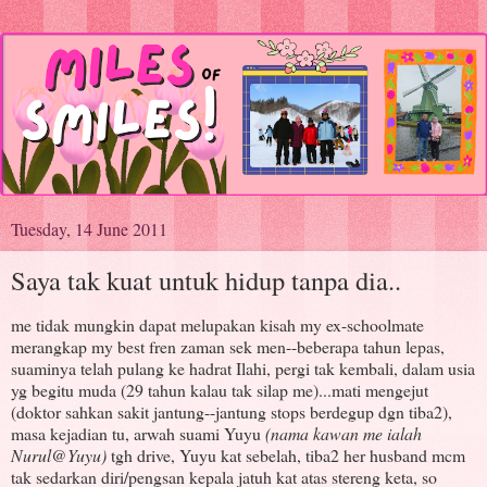
Tuesday, 14 June 2011
Saya tak kuat untuk hidup tanpa dia..
me tidak mungkin dapat melupakan kisah my ex-schoolmate
merangkap my best fren zaman sek men--beberapa tahun lepas,
suaminya telah pulang ke hadrat Ilahi, pergi tak kembali, dalam usia
yg begitu muda (29 tahun kalau tak silap me)...mati mengejut
(doktor sahkan sakit jantung--jantung stops berdegup dgn tiba2),
masa kejadian tu, arwah suami Yuyu
(nama kawan me ialah
Nurul@Yuyu)
tgh drive, Yuyu kat sebelah, tiba2 her husband mcm
tak sedarkan diri/pengsan kepala jatuh kat atas stereng keta, so