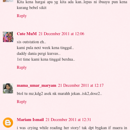
Kita kena hargai apa yg kita ada kan..lepas ni ibuayu pun kena
kurang bebel sikit
Reply
Cute MuM
21 December 2011 at 12:06
sis outstation eh..
kami pula next week kena tinggal..
daddy dania pergi kursus..
1st time kami kena tinggal berdua..
Reply
mama_umar_maryam
21 December 2011 at 12:17
btol tu mz,kdg2 asek nk marahh jekan..isk2,dose2..
Reply
Mariam Ismail
21 December 2011 at 12:31
i was crying while reading her story! tak dpt bygkan if maera in