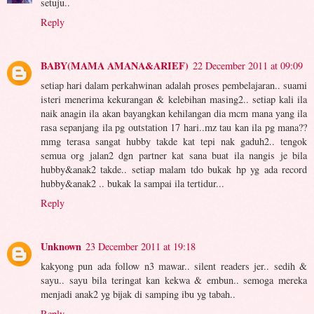
setuju..
Reply
BABY(MAMA AMANA&ARIEF)
22 December 2011 at 09:09
setiap hari dalam perkahwinan adalah proses pembelajaran.. suami
isteri menerima kekurangan & kelebihan masing2.. setiap kali ila
naik anagin ila akan bayangkan kehilangan dia mcm mana yang ila
rasa sepanjang ila pg outstation 17 hari..mz tau kan ila pg mana??
mmg terasa sangat hubby takde kat tepi nak gaduh2.. tengok
semua org jalan2 dgn partner kat sana buat ila nangis je bila
hubby&anak2 takde.. setiap malam tdo bukak hp yg ada record
hubby&anak2 .. bukak la sampai ila tertidur...
Reply
Unknown
23 December 2011 at 19:18
kakyong pun ada follow n3 mawar.. silent readers jer.. sedih &
sayu.. sayu bila teringat kan kekwa & embun.. semoga mereka
menjadi anak2 yg bijak di samping ibu yg tabah..
Reply