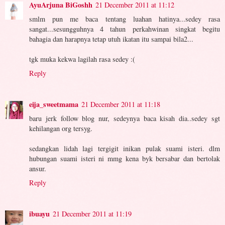
AyuArjuna BiGoshh
21 December 2011 at 11:12
smlm pun me baca tentang luahan hatinya...sedey rasa
sangat...sesungguhnya 4 tahun perkahwinan singkat begitu
bahagia dan harapnya tetap utuh ikatan itu sampai bila2...
tgk muka kekwa lagilah rasa sedey :(
Reply
eija_sweetmama
21 December 2011 at 11:18
baru jerk follow blog nur, sedeynya baca kisah dia..sedey sgt
kehilangan org tersyg.
sedangkan lidah lagi tergigit inikan pulak suami isteri. dlm
hubungan suami isteri ni mmg kena byk bersabar dan bertolak
ansur.
Reply
ibuayu
21 December 2011 at 11:19