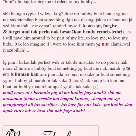
"him" dlm tajuk entry me ni refers to my hubby...
sbb being a typical wifey...kdg2 time mr hubby buat benda yg me
tak suka/tersilap buat something dgn tak disengajakan or buat me jd
to accept, forgive
sedikit marah...me cepat2 remind myself..
& forget and tak perlu nak besar2kan benda remeh-temeh
...as
i still have him around to be part of my life..to love me, to love my
nur
kids...(tak leh imagine if i were to lose him mcm yg
alami..wal
iyazubillah)...
lg pun i bukanlah perfect wife or tak de mistake, so no point i nak
to
marah2 time mr hubby buat something yg buat me nak marah :p
err is human kan
..me pun ada jer buat mistake or buat something
yg mr hubby jd marah or tak suka (harap2 tak kerap lah kan me
buat mr hubby marah2 or apa2 yg dia tak suka ;) )
motif entry ni : bermula ptg ni mr hubby jaga anak2 sbb me
outstation (kena overnite kat tempat kursus)...betapa me sgt
menghargai all his sacrifice...his love for our kids...mr hubby siap
amik cuti esok & lusa sbb nak jaga anak2 ...