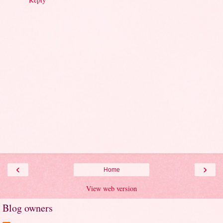
‹
›
Home
View web version
Blog owners