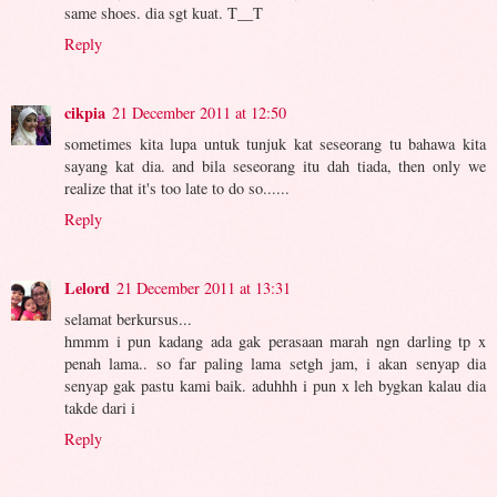
same shoes. dia sgt kuat. T__T
Reply
cikpia
21 December 2011 at 12:50
sometimes kita lupa untuk tunjuk kat seseorang tu bahawa kita
sayang kat dia. and bila seseorang itu dah tiada, then only we
realize that it's too late to do so......
Reply
Lelord
21 December 2011 at 13:31
selamat berkursus...
hmmm i pun kadang ada gak perasaan marah ngn darling tp x
penah lama.. so far paling lama setgh jam, i akan senyap dia
senyap gak pastu kami baik. aduhhh i pun x leh bygkan kalau dia
takde dari i
Reply