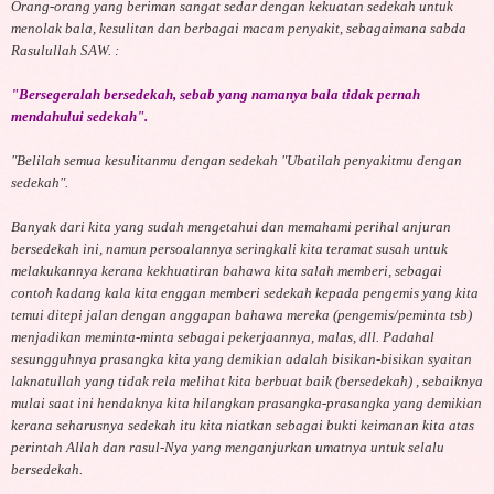
Orang-orang yang beriman sangat sedar dengan kekuatan sedekah untuk
menolak bala, kesulitan dan berbagai macam penyakit, sebagaimana sabda
Rasulullah SAW. :
"Bersegeralah bersedekah, sebab yang namanya bala tidak pernah
mendahului sedekah".
"Belilah semua kesulitanmu dengan sedekah "Ubatilah penyakitmu dengan
sedekah".
Banyak dari kita yang sudah mengetahui dan memahami perihal anjuran
bersedekah ini, namun persoalannya seringkali kita teramat susah untuk
melakukannya kerana kekhuatiran bahawa kita salah memberi, sebagai
contoh kadang kala kita enggan memberi sedekah kepada pengemis yang kita
temui ditepi jalan dengan anggapan bahawa mereka (pengemis/peminta tsb)
menjadikan meminta-minta sebagai pekerjaannya, malas, dll. Padahal
sesungguhnya prasangka kita yang demikian adalah bisikan-bisikan syaitan
laknatullah yang tidak rela melihat kita berbuat baik (bersedekah) , sebaiknya
mulai saat ini hendaknya kita hilangkan prasangka-prasangka yang demikian
kerana seharusnya sedekah itu kita niatkan sebagai bukti keimanan kita atas
perintah Allah dan rasul-Nya yang menganjurkan umatnya untuk selalu
bersedekah.