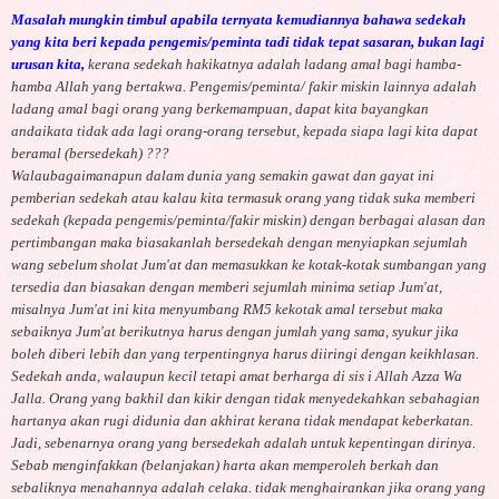
Masalah mungkin timbul apabila ternyata kemudiannya bahawa sedekah
yang kita beri kepada pengemis/peminta tadi tidak tepat sasaran, bukan lagi
urusan kita,
kerana sedekah hakikatnya adalah ladang amal bagi hamba-
hamba Allah yang bertakwa. Pengemis/peminta/ fakir miskin lainnya adalah
ladang amal bagi orang yang berkemampuan, dapat kita bayangkan
andaikata tidak ada lagi orang-orang tersebut, kepada siapa lagi kita dapat
beramal (bersedekah) ???
Walaubagaimanapun dalam dunia yang semakin gawat dan gayat ini
pemberian sedekah atau kalau kita termasuk orang yang tidak suka memberi
sedekah (kepada pengemis/peminta/fakir miskin) dengan berbagai alasan dan
pertimbangan maka biasakanlah bersedekah dengan menyiapkan sejumlah
wang sebelum sholat Jum'at dan memasukkan ke kotak-kotak sumbangan yang
tersedia dan biasakan dengan memberi sejumlah minima setiap Jum'at,
misalnya Jum'at ini kita menyumbang RM5 kekotak amal tersebut maka
sebaiknya Jum'at berikutnya harus dengan jumlah yang sama, syukur jika
boleh diberi lebih dan yang terpentingnya harus diiringi dengan keikhlasan.
Sedekah anda, walaupun kecil tetapi amat berharga di sis i Allah Azza Wa
Jalla. Orang yang bakhil dan kikir dengan tidak menyedekahkan sebahagian
hartanya akan rugi didunia dan akhirat kerana tidak mendapat keberkatan.
Jadi, sebenarnya orang yang bersedekah adalah untuk kepentingan dirinya.
Sebab menginfakkan (belanjakan) harta akan memperoleh berkah dan
sebaliknya menahannya adalah celaka. tidak menghairankan jika orang yang