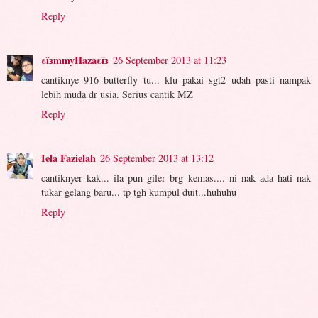
Reply
εïзmmyHazaεïз
26 September 2013 at 11:23
cantiknye 916 butterfly tu... klu pakai sgt2 udah pasti nampak
lebih muda dr usia. Serius cantik MZ
Reply
Iela Fazielah
26 September 2013 at 13:12
cantiknyer kak... ila pun giler brg kemas.... ni nak ada hati nak
tukar gelang baru... tp tgh kumpul duit...huhuhu
Reply