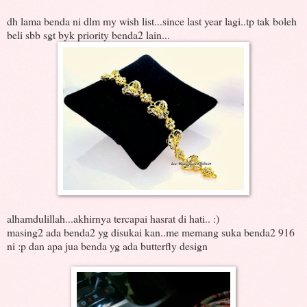
dh lama benda ni dlm my wish list...since last year lagi..tp tak boleh
beli sbb sgt byk priority benda2 lain...
alhamdulillah...akhirnya tercapai hasrat di hati.. :)
masing2 ada benda2 yg disukai kan..me memang suka benda2 916
ni :p dan apa jua benda yg ada butterfly design