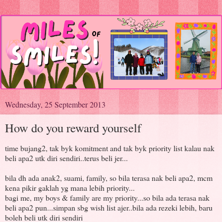
Wednesday, 25 September 2013
How do you reward yourself
time bujang2, tak byk komitment and tak byk priority list kalau nak
beli apa2 utk diri sendiri..terus beli jer...
bila dh ada anak2, suami, family, so bila terasa nak beli apa2, mcm
kena pikir gaklah yg mana lebih priority...
bagi me, my boys & family are my priority...so bila ada terasa nak
beli apa2 pun...simpan sbg wish list ajer..bila ada rezeki lebih, baru
boleh beli utk diri sendiri