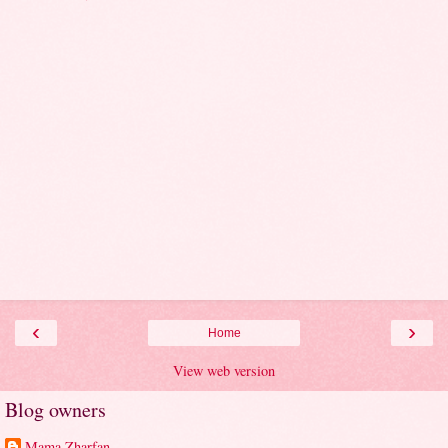
‹
›
Home
View web version
Blog owners
Mama Zharfan