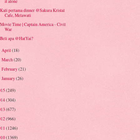
it alone
Kali pertama dinner @Sakura Kristal
Cafe, Melawati
Movie Time | Captain America - Civil
War
Beli apa @HatYai?
April
(18)
►
March
(20)
►
February
(21)
►
January
(26)
►
015
(249)
014
(304)
013
(677)
012
(966)
011
(1246)
010
(1369)