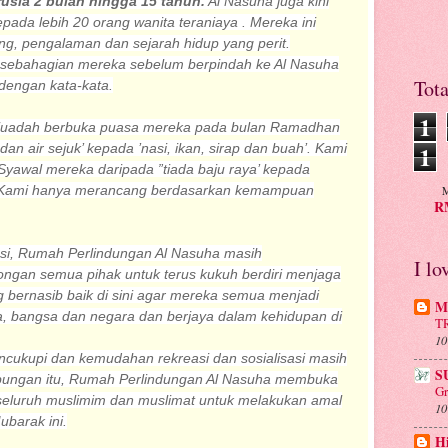
usia 2 bulan hingga 15 tahun.
Al Nasuha juga kini
ada lebih 20 orang wanita teraniaya . Mereka ini
ang, pengalaman dan sejarah hidup yang perit.
eh sebahagian mereka sebelum berpindah ke Al Nasuha
Tot
 dengan kata-kata.
1
juadah berbuka puasa mereka pada bulan Ramadhan
1
 dan air sejuk’ kepada ’nasi, ikan, sirap dan buah’. Kami
yawal mereka daripada ”tiada baju raya’ kepada
at’. Kami hanya merancang berdasarkan kemampuan
M
RM
asi, Rumah Perlindungan Al Nasuha masih
I lo
gan semua pihak untuk terus kukuh berdiri menjaga
 bernasib baik di sini agar mereka semua menjadi
Mu
, bangsa dan negara dan berjaya dalam kehidupan di
T
10
cukupi dan kemudahan rekreasi dan sosialisasi masih
S
ungan itu, Rumah Perlindungan Al Nasuha membuka
Gr
seluruh muslimim dan muslimat untuk melakukan amal
10
barak ini.
H