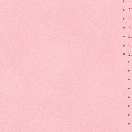
2
►
2
►
2
►
2
►
2
►
2
►
2
▼