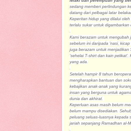
lelaki dan perempuan yang ber
sed
ang memberi perlindungan kep
datang dari pelbagai latar belak
Keperitan hidup yang dilalui ol
terlalu sukar untuk digambarkan
.
Kami berazam untuk mengubah 
sebelum ini daripada ’nasi, kicap
juga berazam untuk menjadikan S
’sehelai T-shirt dan kain pelik
yang ada.
.
Setelah hampir 8 tahun beroper
mengharapkan bantuan dan sokon
kebajikan anak-anak yang kurang
insan yang berguna untuk agama
dunia dan akhirat.
Keperluan asas masih belum men
belum mampu disediakan. Sehub
peluang seluas-luasnya kepada 
jariah sepanjang Ramadhan al-Mu
.