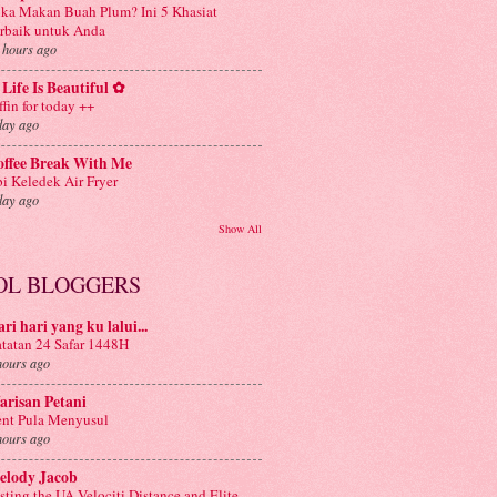
ka Makan Buah Plum? Ini 5 Khasiat
rbaik untuk Anda
 hours ago
Life Is Beautiful ✿
ffin for today ++
day ago
offee Break With Me
i Keledek Air Fryer
day ago
Show All
OL BLOGGERS
ri hari yang ku lalui...
tatan 24 Safar 1448H
hours ago
risan Petani
nt Pula Menyusul
hours ago
elody Jacob
sting the UA Velociti Distance and Elite