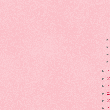
2
►
2
►
2
►
2
►
2
►
2
►