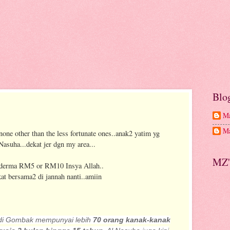
Blo
Ma
Ma
.none other than the less fortunate ones..anak2 yatim yg
suha...dekat jer dgn my area...
MZ'
/derma RM5 or RM10 Insya Allah..
at bersama2 di jannah nanti..amiin
di Gombak mempunyai lebih
70 orang kanak-kanak