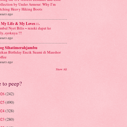
llection by Under Armour: Why I’m
tching Heavy Hiking Boots
hours ago
: My Life & My Loves ::.
mbal Nyet Bilis ~ rezeki dapat ke
aly..syoknya !!!
hours ago
log Sihatimerahjambu
ikan Birthday Encik Suami di Manshor
ffee
hours ago
Show All
e to peep?
026
(242)
025
(490)
024
(328)
023
(280)