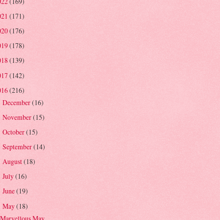
022
(169)
021
(171)
020
(176)
019
(178)
018
(139)
017
(142)
016
(216)
December
(16)
►
November
(15)
►
October
(15)
►
September
(14)
►
August
(18)
►
July
(16)
►
June
(19)
►
May
(18)
▼
Marvellous May