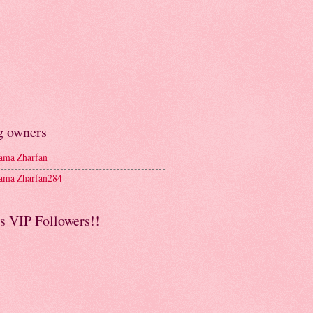
g owners
ma Zharfan
ma Zharfan284
s VIP Followers!!