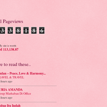
al Pageviews
3
3
8
1
8
6
y site is worth
 113,138.87
ve to read these..
lan ~ Peace, Love & Harmony...
RAVEL & TRAVEL
 hours ago
URIA AMANDA
oup Marhaban Di Office
 hours ago
idup Itu Indah