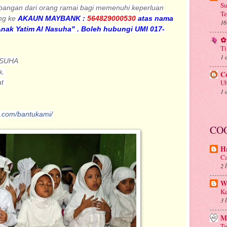
Su
bangan dari orang ramai bagi memenuhi keperluan
Te
ng ke
AKAUN MAYBANK :
564829000530
atas nama
16
nak Yatim Al Nasuha" . Boleh hubungi UMI 017-
✿ 
Ti
1 
ASUHA
a,
C
Ub
at
1 
k.com/bantukami/
CO
Ha
Ca
2 
Wa
Ke
3 
M
Te