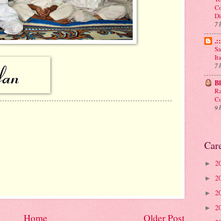
Co
Di
7 
.:
Sa
It
7 
B
Ra
Co
9 
Car
2
►
2
►
2
►
2
►
Home
Older Post