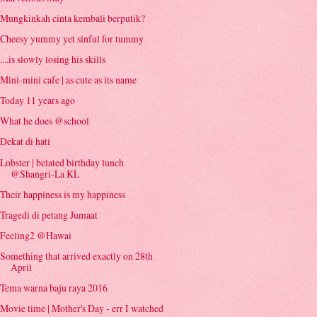
Mungkinkah cinta kembali berputik?
Cheesy yummy yet sinful for tummy
....is slowly losing his skills
Mini-mini cafe | as cute as its name
Today 11 years ago
What he does @school
Dekat di hati
Lobster | belated birthday lunch
@Shangri-La KL
Their happiness is my happiness
Tragedi di petang Jumaat
Feeling2 @Hawai
Something that arrived exactly on 28th
April
Tema warna baju raya 2016
Movie time | Mother's Day - err I watched