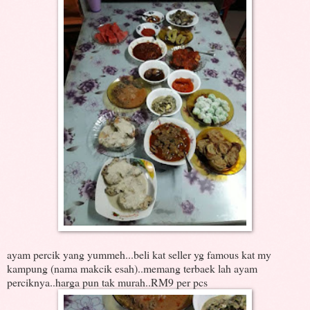
ayam percik yang yummeh...beli kat seller yg famous kat my
kampung (nama makcik esah)..memang terbaek lah ayam
perciknya..harga pun tak murah..RM9 per pcs