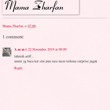
Mama Zharfan
at
07:00
1 comment:
A m m i
22 November 2019 at 09:09
tahniah ariff...
ammi yg baca kat sini pun rasa mcm terkena surprise jugak
Reply