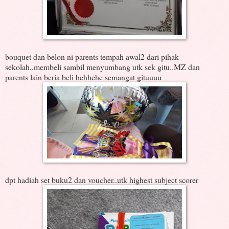
bouquet dan belon ni parents tempah awal2 dari pihak
sekolah..membeli sambil menyumbang utk sek gitu..MZ dan
parents lain beria beli hehhehe semangat gituuuu
dpt hadiah set buku2 dan voucher..utk highest subject scorer