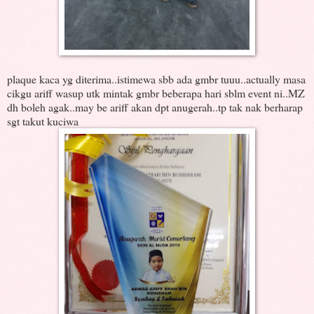
plaque kaca yg diterima..istimewa sbb ada gmbr tuuu..actually masa
cikgu ariff wasup utk mintak gmbr beberapa hari sblm event ni..MZ
dh boleh agak..may be ariff akan dpt anugerah..tp tak nak berharap
sgt takut kuciwa