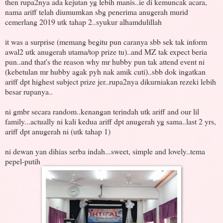
then rupa2nya ada kejutan yg lebih manis..ie di kemuncak acara,
nama ariff telah diumumkan sbg penerima anugerah murid
cemerlang 2019 utk tahap 2..syukur alhamdulillah
it was a surprise (memang begitu pun caranya sbb sek tak inform
awal2 utk anugerah utama/top prize tu)..and MZ tak expect beria
pun..and that's the reason why mr hubby pun tak attend event ni
(kebetulan mr hubby agak pyh nak amik cuti)..sbb dok ingatkan
ariff dpt highest subject prize jer..rupa2nya dikurniakan rezeki lebih
besar rupanya..
ni gmbr secara random..kenangan terindah utk ariff and our lil
family...actually ni kali kedua ariff dpt anugerah yg sama..last 2 yrs,
ariff dpt anugerah ni (utk tahap 1)
ni dewan yan dihias serba indah...sweet, simple and lovely..tema
pepel-putih