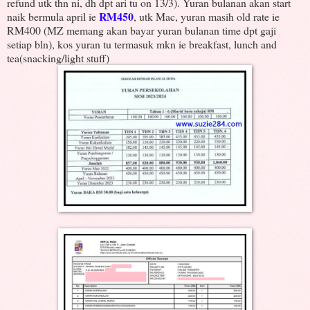
refund utk thn ni, dh dpt ari tu on 13/3). Yuran bulanan akan start
RM450
naik bermula april ie
, utk Mac, yuran masih old rate ie
RM400 (MZ memang akan bayar yuran bulanan time dpt gaji
setiap bln), kos yuran tu termasuk mkn ie breakfast, lunch and
tea(snacking/light stuff)