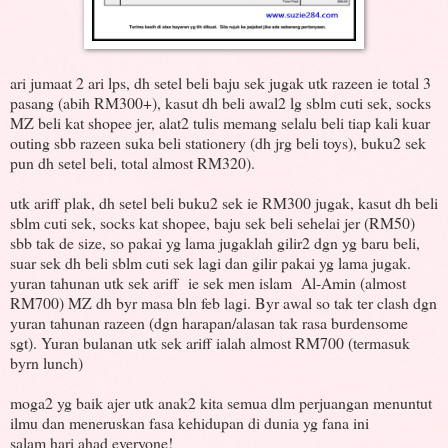
ari jumaat 2 ari lps, dh setel beli baju sek jugak utk razeen ie total 3
pasang (abih RM300+), kasut dh beli awal2 lg sblm cuti sek, socks
MZ beli kat shopee jer, alat2 tulis memang selalu beli tiap kali kuar
outing sbb razeen suka beli stationery (dh jrg beli toys), buku2 sek
pun dh setel beli, total almost RM320).
utk ariff plak, dh setel beli buku2 sek ie RM300 jugak, kasut dh beli
sblm cuti sek, socks kat shopee, baju sek beli sehelai jer (RM50)
sbb tak de size, so pakai yg lama jugaklah gilir2 dgn yg baru beli,
suar sek dh beli sblm cuti sek lagi dan gilir pakai yg lama jugak.
yuran tahunan utk sek ariff ie sek men islam Al-Amin (almost
RM700) MZ dh byr masa bln feb lagi. Byr awal so tak ter clash dgn
yuran tahunan razeen (dgn harapan/alasan tak rasa burdensome
sgt). Yuran bulanan utk sek ariff ialah almost RM700 (termasuk
byrn lunch)
moga2 yg baik ajer utk anak2 kita semua dlm perjuangan menuntut
ilmu dan meneruskan fasa kehidupan di dunia yg fana ini
salam hari ahad everyone!