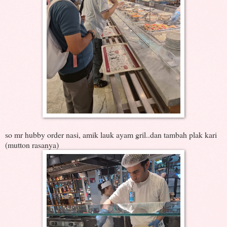
so mr hubby order nasi, amik lauk ayam gril..dan tambah plak kari
(mutton rasanya)