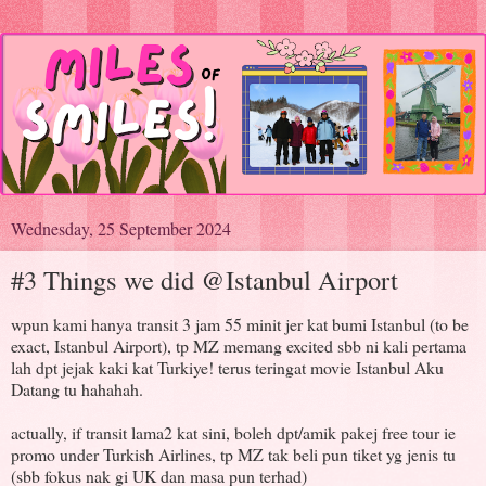
Wednesday, 25 September 2024
#3 Things we did @Istanbul Airport
wpun kami hanya transit 3 jam 55 minit jer kat bumi Istanbul (to be
exact, Istanbul Airport), tp MZ memang excited sbb ni kali pertama
lah dpt jejak kaki kat Turkiye! terus teringat movie Istanbul Aku
Datang tu hahahah.
actually, if transit lama2 kat sini, boleh dpt/amik pakej free tour ie
promo under Turkish Airlines, tp MZ tak beli pun tiket yg jenis tu
(sbb fokus nak gi UK dan masa pun terhad)