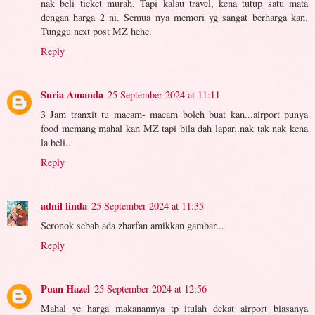
nak beli ticket murah. Tapi kalau travel, kena tutup satu mata
dengan harga 2 ni. Semua nya memori yg sangat berharga kan.
Tunggu next post MZ hehe.
Reply
Suria Amanda
25 September 2024 at 11:11
3 Jam tranxit tu macam- macam boleh buat kan...airport punya
food memang mahal kan MZ tapi bila dah lapar..nak tak nak kena
la beli..
Reply
adnil linda
25 September 2024 at 11:35
Seronok sebab ada zharfan amikkan gambar...
Reply
Puan Hazel
25 September 2024 at 12:56
Mahal ye harga makanannya tp itulah dekat airport biasanya