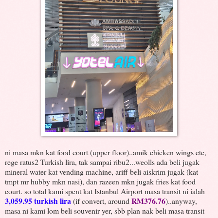
ni masa mkn kat food court (upper floor)..amik chicken wings etc,
rege ratus2 Turkish lira, tak sampai ribu2...weolls ada beli jugak
mineral water kat vending machine, ariff beli aiskrim jugak (kat
tmpt mr hubby mkn nasi), dan razeen mkn jugak fries kat food
court. so total kami spent kat Istanbul Airport masa transit ni ialah
3,059.95 turkish lira
RM376.76
(if convert, around
)..anyway,
masa ni kami lom beli souvenir yer, sbb plan nak beli masa transit