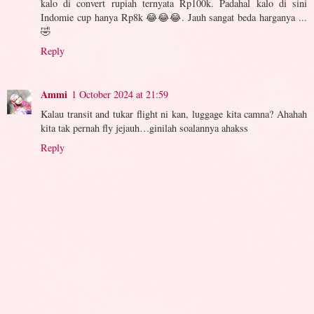
kalo di convert rupiah ternyata Rp100k. Padahal kalo di sini
Indomie cup hanya Rp8k 😂😂😂. Jauh sangat beda harganya ...
🤣
Reply
Ammi
1 October 2024 at 21:59
Kalau transit and tukar flight ni kan, luggage kita camna? Ahahah
kita tak pernah fly jejauh…ginilah soalannya ahakss
Reply