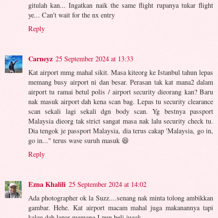
gitulah kan... Ingatkan naik the same flight rupanya tukar flight
ye... Can't wait for the nx entry
Reply
Carneyz
25 September 2024 at 13:33
Kat airport mmg mahal sikit. Masa kiteorg ke Istanbul tahun lepas
memang busy airport ni dan besar. Perasan tak kat mana2 dalam
airport tu ramai betul polis / airport security dieorang kan? Baru
nak masuk airport dah kena scan bag. Lepas tu security clearance
scan sekali lagi sekali dgn body scan. Yg bestnya passport
Malaysia dieorg tak strict sangat masa nak lalu security check tu.
Dia tengok je passport Malaysia, dia terus cakap 'Malaysia, go in,
go in..." terus wave suruh masuk 😆
Reply
Ezna Khalili
25 September 2024 at 14:02
Ada photographer ok la Suzz....senang nak minta tolong ambikkan
gambar. Hehe. Kat airport macam mahal juga makanannya tapi
kalau dah lapar memang I pun beli jugak.