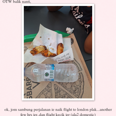
OTW balik nanti,
ok, jom sambung perjalanan ie naik flight to london plak...another
few hrs jer..dan flight kecik jer (ala2 domestic)