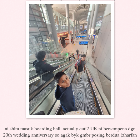
ni sblm masuk boarding hall..actually cuti2 UK ni bersempena dgn
20th wedding anniversary so agak byk gmbr posing berdua (zharfan