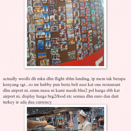
actually weolls dh mkn dlm flight sblm landing, tp mcm tak berapa
kenyang sgt...so mr hubby pun beria beli nasi kat one restaurant
dlm airport ni..emm masa ni kami masih blur2 psl harga sbb kat
airport ni, display harga brg2/food etc semua dlm euro dan duit
turkey ie ada dua currency