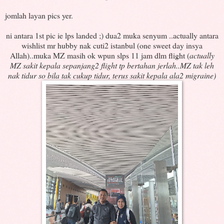
jomlah layan pics yer.
ni antara 1st pic ie lps landed ;) dua2 muka senyum ..actually antara
wishlist mr hubby nak cuti2 istanbul (one sweet day insya
Allah)..muka MZ masih ok wpun slps 11 jam dlm flight (
actually
MZ sakit kepala sepanjang2 flight tp bertahan jerlah..MZ tak leh
nak tidur so bila tak cukup tidur, terus sakit kepala ala2 migraine)