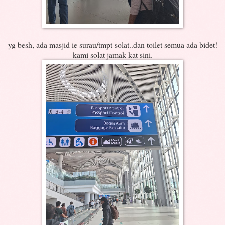
yg besh, ada masjid ie surau/tmpt solat..dan toilet semua ada bidet!
kami solat jamak kat sini.