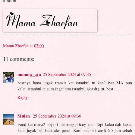
london.
Mama Zharfan
at
07:00
11 comments:
mummy_ayu
25 September 2024 at 07:45
bestnya..lama jugak transit kat istanbul tu kan? iyer..MA pun
kalau istanbul je auto ingat cita istanbul aku dtg tu..best...
Reply
Mulan
25 September 2024 at 09:36
Food kat mana2 airport memang pricey kan. Tapi kalau dah lapar,
kena jugak beli buat alas perut. Kami selalu transit 6-7 jam sebab