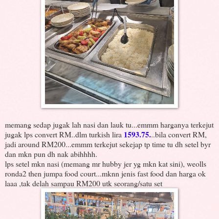
memang sedap jugak lah nasi dan lauk tu...emmm harganya terkejut
1593.75.
jugak lps convert RM..dlm turkish lira
..bila convert RM,
jadi around RM200...emmm terkejut sekejap tp time tu dh setel byr
dan mkn pun dh nak abihhhh.
lps setel mkn nasi (memang mr hubby jer yg mkn kat sini), weolls
ronda2 then jumpa food court...mknn jenis fast food dan harga ok
laaa ,tak delah sampau RM200 utk seorang/satu set