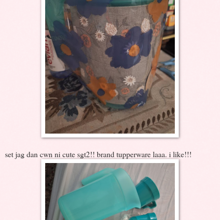
set jag dan cwn ni cute sgt2!! brand tupperware laaa. i like!!!