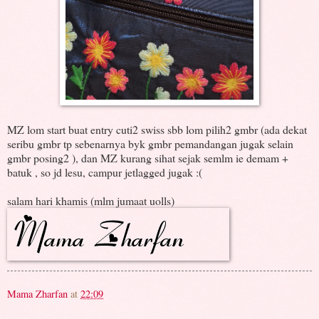
MZ lom start buat entry cuti2 swiss sbb lom pilih2 gmbr (ada dekat
seribu gmbr tp sebenarnya byk gmbr pemandangan jugak selain
gmbr posing2 ), dan MZ kurang sihat sejak semlm ie demam +
batuk , so jd lesu, campur jetlagged jugak :(
salam hari khamis (mlm jumaat uolls)
Mama Zharfan
at
22:09