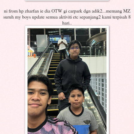
ni from hp zharfan ie dia OTW gi carpark dgn adik2...memang MZ
suruh my boys update semua aktiviti etc sepanjang2 kami terpisah 8
hari..