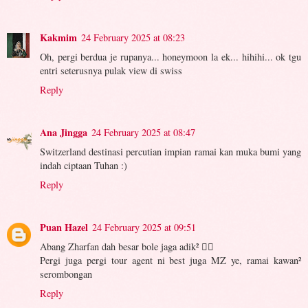
Kakmim
24 February 2025 at 08:23
Oh, pergi berdua je rupanya... honeymoon la ek... hihihi... ok tgu
entri seterusnya pulak view di swiss
Reply
Ana Jingga
24 February 2025 at 08:47
Switzerland destinasi percutian impian ramai kan muka bumi yang
indah ciptaan Tuhan :)
Reply
Puan Hazel
24 February 2025 at 09:51
Abang Zharfan dah besar bole jaga adik² 👍🏻
Pergi juga pergi tour agent ni best juga MZ ye, ramai kawan²
serombongan
Reply