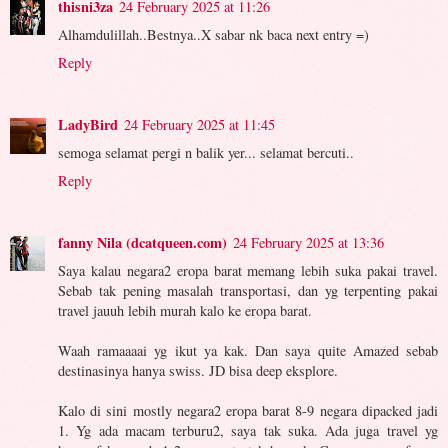
thisni3za
24 February 2025 at 11:26
Alhamdulillah..Bestnya..X sabar nk baca next entry =)
Reply
LadyBird
24 February 2025 at 11:45
semoga selamat pergi n balik yer... selamat bercuti..
Reply
fanny Nila (dcatqueen.com)
24 February 2025 at 13:36
Saya kalau negara2 eropa barat memang lebih suka pakai travel.
Sebab tak pening masalah transportasi, dan yg terpenting pakai
travel jauuh lebih murah kalo ke eropa barat.
Waah ramaaaai yg ikut ya kak. Dan saya quite Amazed sebab
destinasinya hanya swiss. JD bisa deep eksplore.
Kalo di sini mostly negara2 eropa barat 8-9 negara dipacked jadi
1. Yg ada macam terburu2, saya tak suka. Ada juga travel yg