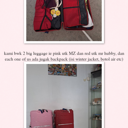
kami bwk 2 big luggage ie pink utk MZ dan red utk mr hubby, dan
each one of us ada jugak backpack (isi winter jacket, botol air etc)