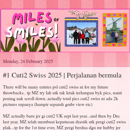
Monday, 24 February 2025
#1 Cuti2 Swiss 2025 | Perjalanan bermula
There will be many entries psl cuti2 swiss ni for my future
throwbacks.. tp MZ try lah utk tak letak terlampau byk pics, nanti
pening nak scroll down..actually total pics cuti2 swiss ni ada 2k
pictures rupanya (hampir separuh gmbr view etc)
MZ actually baru jer gi cuti2 UK sept last year...and then by Dec
last year, MZ telah membuat keputusan drastik utk pergi cuti2 swiss
plak...tp for the 1st time ever, MZ pergi berdua dgn mr hubby jer