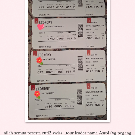
nilah semua peserta cuti2 swiss...tour leader nama Asrol (yg pegang