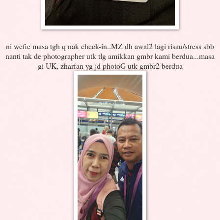
ni wefie masa tgh q nak check-in..MZ dh awal2 lagi risau/stress sbb
nanti tak de photographer utk tlg amikkan gmbr kami berdua...masa
gi UK, zharfan yg jd photoG utk gmbr2 berdua