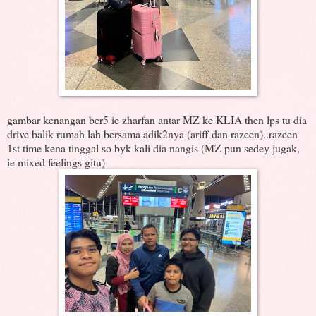
gambar kenangan ber5 ie zharfan antar MZ ke KLIA then lps tu dia
drive balik rumah lah bersama adik2nya (ariff dan razeen)..razeen
1st time kena tinggal so byk kali dia nangis (MZ pun sedey jugak,
ie mixed feelings gitu)