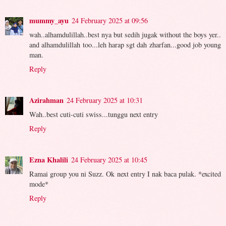
mummy_ayu
24 February 2025 at 09:56
wah..alhamdulillah..best nya but sedih jugak without the boys yer..
and alhamdulillah too...leh harap sgt dah zharfan...good job young
man.
Reply
Azirahman
24 February 2025 at 10:31
Wah..best cuti-cuti swiss...tunggu next entry
Reply
Ezna Khalili
24 February 2025 at 10:45
Ramai group you ni Suzz. Ok next entry I nak baca pulak. *excited
mode*
Reply