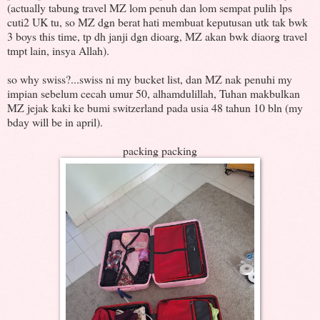
(actually tabung travel MZ lom penuh dan lom sempat pulih lps
cuti2 UK tu, so MZ dgn berat hati membuat keputusan utk tak bwk
3 boys this time, tp dh janji dgn dioarg, MZ akan bwk diaorg travel
tmpt lain, insya Allah).
so why swiss?...swiss ni my bucket list, dan MZ nak penuhi my
impian sebelum cecah umur 50, alhamdulillah, Tuhan makbulkan
MZ jejak kaki ke bumi switzerland pada usia 48 tahun 10 bln (my
bday will be in april).
packing packing