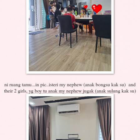
ni ruang tamu...in pic..isteri my nephew (anak bongsu kak su) and
their 2 girls, yg boy tu anak my nephew jugak (anak sulung kak su)