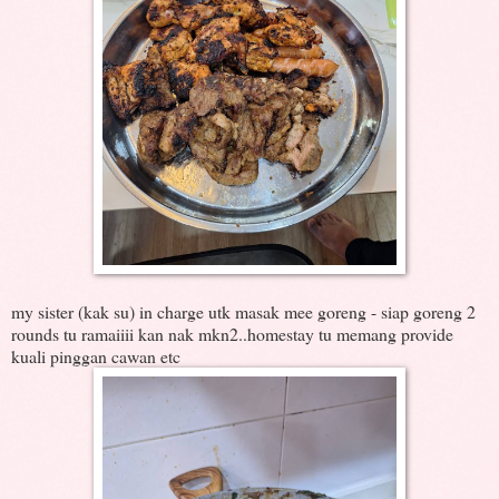
my sister (kak su) in charge utk masak mee goreng - siap goreng 2
rounds tu ramaiiii kan nak mkn2..homestay tu memang provide
kuali pinggan cawan etc