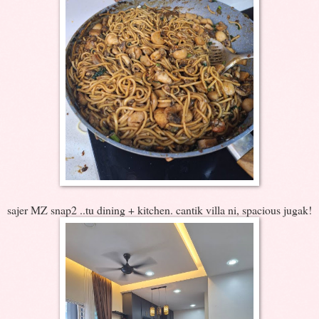
sajer MZ snap2 ..tu dining + kitchen. cantik villa ni, spacious jugak!