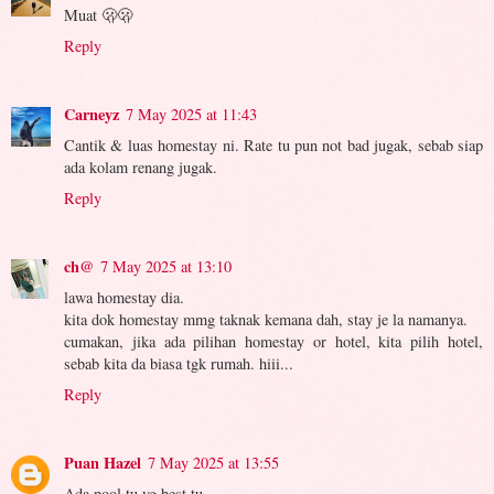
Muat 🫢🫢
Reply
Carneyz
7 May 2025 at 11:43
Cantik & luas homestay ni. Rate tu pun not bad jugak, sebab siap
ada kolam renang jugak.
Reply
ch@
7 May 2025 at 13:10
lawa homestay dia.
kita dok homestay mmg taknak kemana dah, stay je la namanya.
cumakan, jika ada pilihan homestay or hotel, kita pilih hotel,
sebab kita da biasa tgk rumah. hiii...
Reply
Puan Hazel
7 May 2025 at 13:55
Ada pool tu yg best tu...