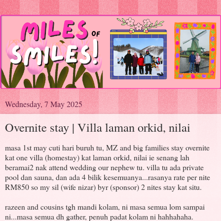
Wednesday, 7 May 2025
Overnite stay | Villa laman orkid, nilai
masa 1st may cuti hari buruh tu, MZ and big families stay overnite
kat one villa (homestay) kat laman orkid, nilai ie senang lah
beramai2 nak attend wedding our nephew tu. villa tu ada private
pool dan sauna, dan ada 4 bilik kesemuanya...rasanya rate per nite
RM850 so my sil (wife nizar) byr (sponsor) 2 nites stay kat situ.
razeen and cousins tgh mandi kolam, ni masa semua lom sampai
ni...masa semua dh gather, penuh padat kolam ni hahhahaha.