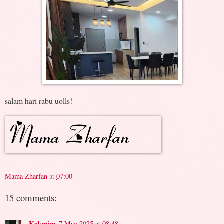
salam hari rabu uolls!
Mama Zharfan
at
07:00
15 comments:
Kakmim
7 May 2025 at 08:48