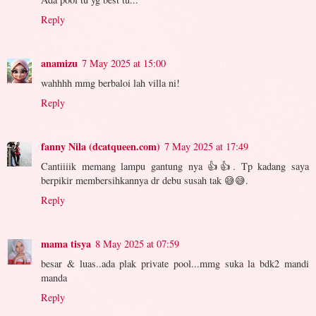
Reply
anamizu
7 May 2025 at 15:00
wahhhh mmg berbaloi lah villa ni!
Reply
fanny Nila (dcatqueen.com)
7 May 2025 at 17:49
Cantiiiik memang lampu gantung nya 👍👍. Tp kadang saya
berpikir membersihkannya dr debu susah tak 😅😅.
Reply
mama tisya
8 May 2025 at 07:59
besar & luas..ada plak private pool...mmg suka la bdk2 mandi
manda
Reply