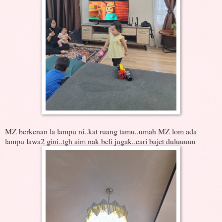
MZ berkenan la lampu ni..kat ruang tamu..umah MZ lom ada
lampu lawa2 gini..tgh aim nak beli jugak..cari bajet duluuuuu