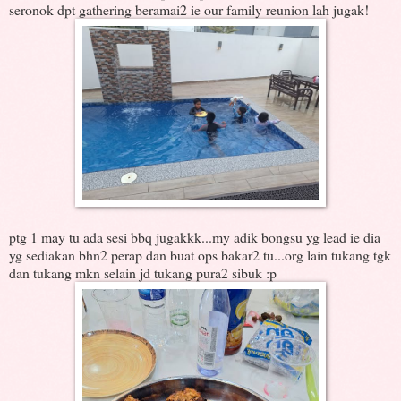
seronok dpt gathering beramai2 ie our family reunion lah jugak!
ptg 1 may tu ada sesi bbq jugakkk...my adik bongsu yg lead ie dia
yg sediakan bhn2 perap dan buat ops bakar2 tu...org lain tukang tgk
dan tukang mkn selain jd tukang pura2 sibuk :p