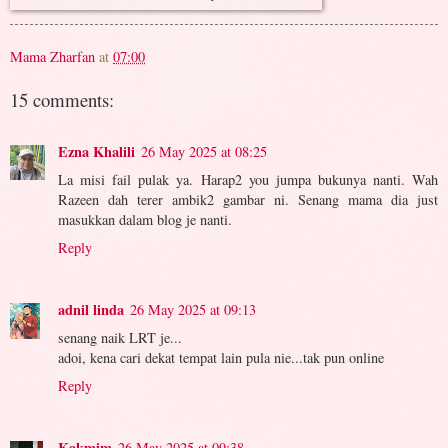
Mama Zharfan
at
07:00
15 comments:
Ezna Khalili
26 May 2025 at 08:25
La misi fail pulak ya. Harap2 you jumpa bukunya nanti. Wah
Razeen dah terer ambik2 gambar ni. Senang mama dia just
masukkan dalam blog je nanti.
Reply
adnil linda
26 May 2025 at 09:13
senang naik LRT je...
adoi, kena cari dekat tempat lain pula nie...tak pun online
Reply
Kakmim
26 May 2025 at 09:38