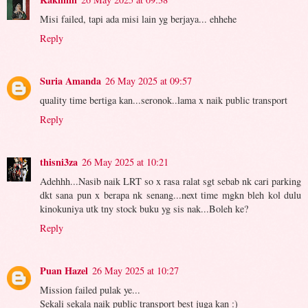
Misi failed, tapi ada misi lain yg berjaya... ehhehe
Reply
Suria Amanda
26 May 2025 at 09:57
quality time bertiga kan...seronok..lama x naik public transport
Reply
thisni3za
26 May 2025 at 10:21
Adehhh...Nasib naik LRT so x rasa ralat sgt sebab nk cari parking
dkt sana pun x berapa nk senang...next time mgkn bleh kol dulu
kinokuniya utk tny stock buku yg sis nak...Boleh ke?
Reply
Puan Hazel
26 May 2025 at 10:27
Mission failed pulak ye...
Sekali sekala naik public transport best juga kan :)