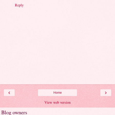
Reply
‹
›
Home
View web version
Blog owners