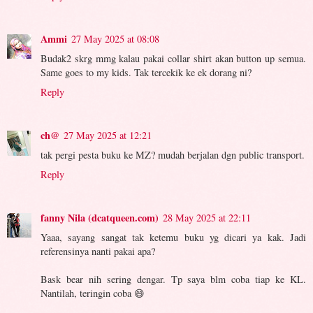
Ammi
27 May 2025 at 08:08
Budak2 skrg mmg kalau pakai collar shirt akan button up semua.
Same goes to my kids. Tak tercekik ke ek dorang ni?
Reply
ch@
27 May 2025 at 12:21
tak pergi pesta buku ke MZ? mudah berjalan dgn public transport.
Reply
fanny Nila (dcatqueen.com)
28 May 2025 at 22:11
Yaaa, sayang sangat tak ketemu buku yg dicari ya kak. Jadi
referensinya nanti pakai apa?
Bask bear nih sering dengar. Tp saya blm coba tiap ke KL.
Nantilah, teringin coba 😄