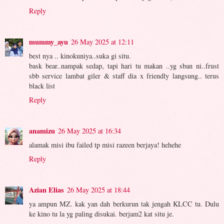
Reply
mummy_ayu
26 May 2025 at 12:11
best nya .. kinokuniya..suka gi situ.
bask bear..nampak sedap, tapi hari tu makan ..yg sban ni..frust
sbb service lambat giler & staff dia x friendly langsung.. terus
black list
Reply
anamizu
26 May 2025 at 16:34
alamak misi ibu failed tp misi razeen berjaya! hehehe
Reply
Azian Elias
26 May 2025 at 18:44
ya ampun MZ. kak yan dah berkurun tak jengah KLCC tu. Dulu
ke kino tu la yg paling disukai. berjam2 kat situ je.