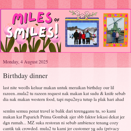
Monday, 4 August 2025
Birthday dinner
last nite weolls keluar makan untuk meraikan birthday our lil
razeen..mula2 tu razeen request nak makan kat sudu & knife sebab
dia nak makan western food, tapi rupa2nya tutup la plak hari ahad
semlm semua penat travel ie balik dari terengganu tu, so kami
makan kat Paparich Prima Gombak ajer sbb faktor lokasi dekat jer
dgn rumah... MZ suka restoran ni sebab ambience tenang cozy
cantik tak crowded. mula2 tu kami jer customer yg ada (privacy