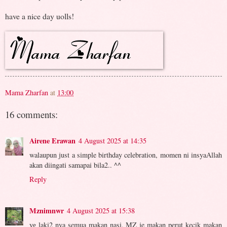
have a nice day uolls!
Mama Zharfan
at
13:00
16 comments:
Airene Erawan
4 August 2025 at 14:35
walaupun just a simple birthday celebration, momen ni insyaAllah
akan diingati samapai bila2.. ^^
Reply
Mznimnwr
4 August 2025 at 15:38
yg laki2 nya semua makan nasi, MZ je makan perut kecik makan