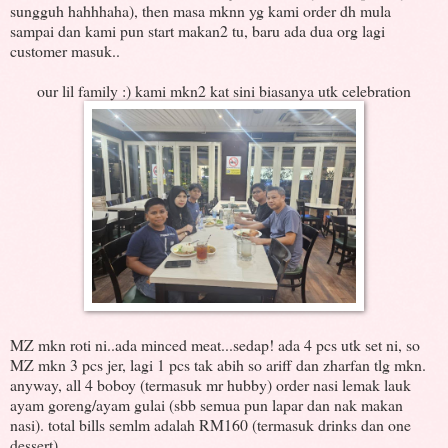
sungguh hahhhaha), then masa mknn yg kami order dh mula
sampai dan kami pun start makan2 tu, baru ada dua org lagi
customer masuk..
our lil family :) kami mkn2 kat sini biasanya utk celebration
MZ mkn roti ni..ada minced meat...sedap! ada 4 pcs utk set ni, so
MZ mkn 3 pcs jer, lagi 1 pcs tak abih so ariff dan zharfan tlg mkn.
anyway, all 4 boboy (termasuk mr hubby) order nasi lemak lauk
ayam goreng/ayam gulai (sbb semua pun lapar dan nak makan
nasi). total bills semlm adalah RM160 (termasuk drinks dan one
dessert)