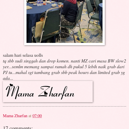
salam hari selasa uolls
tq sbb sudi singgah dan drop komen. nanti MZ cari masa BW slow2
yer...semlm memang sampai rumah dh pukul 5 lebih naik grab dari
PJ tu...mahal sgt tambang grab sbb peak hours dan limited grab yg
ada...
Mama Zharfan
at
07:00
17 comments: