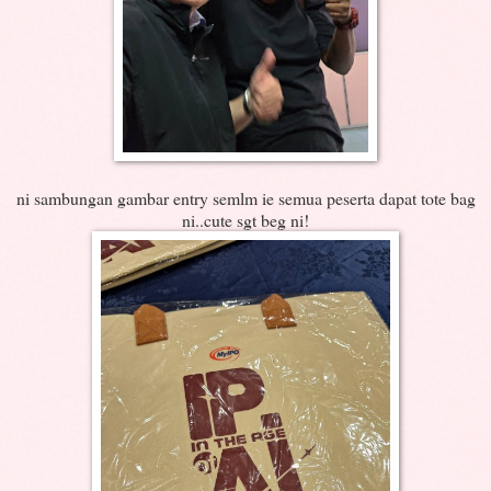
ni sambungan gambar entry semlm ie semua peserta dapat tote bag
ni..cute sgt beg ni!