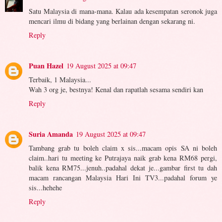
Satu Malaysia di mana-mana. Kalau ada kesempatan seronok juga
mencari ilmu di bidang yang berlainan dengan sekarang ni.
Reply
Puan Hazel
19 August 2025 at 09:47
Terbaik, 1 Malaysia...
Wah 3 org je, bestnya! Kenal dan rapatlah sesama sendiri kan
Reply
Suria Amanda
19 August 2025 at 09:47
Tambang grab tu boleh claim x sis...macam opis SA ni boleh
claim..hari tu meeting ke Putrajaya naik grab kena RM68 pergi,
balik kena RM75...jenuh..padahal dekat je...gambar first tu dah
macam rancangan Malaysia Hari Ini TV3...padahal forum ye
sis...hehehe
Reply