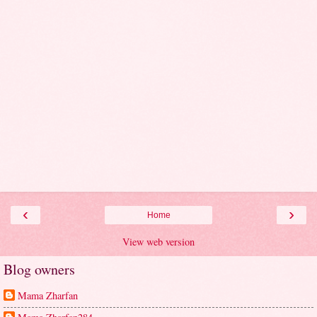
‹
›
Home
View web version
Blog owners
Mama Zharfan