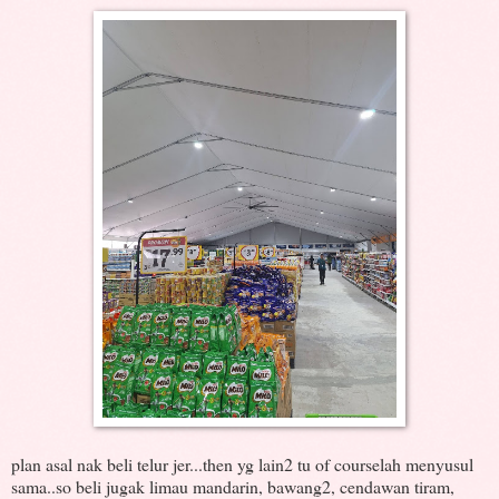
plan asal nak beli telur jer...then yg lain2 tu of courselah menyusul
sama..so beli jugak limau mandarin, bawang2, cendawan tiram,