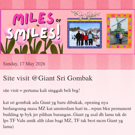
Sunday, 17 May 2026
Site visit @Giant Sri Gombak
site visit = pertama kali singgah beli brg!
kat sri gombak ada Giant yg baru dibukak, opening nya
berlangsung masa MZ kat amsterdam hari tu...wpun bkn permanent
building tp byk jer pilihan barangan..Giant yg asal dh lama tak de
lps TF Valu amik alih (dan bagi MZ, TF tak best mcm Giant yg
lama)