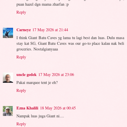
puan hazel dgn mama zharfan :p
Reply
Carneyz
17 May 2026 at 21:44
I think Giant Batu Caves yg lama tu lagi best dan luas. Dulu masa
stay kat SG, Giant Batu Caves was our go-to place kalau nak beli
groceries. Nostalgianyaaa
Reply
uncle gedek
17 May 2026 at 23:06
Pakai marquee tent je eh?
Reply
Ezna Khalili
18 May 2026 at 00:45
Nampak luas juga Giant ni....
Reply