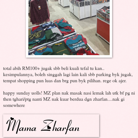
total abih RM100+ jugak sbb beli kuali tefal tu kan..
kesimpulannya, boleh singgah lagi lain kali sbb parking byk jugak,
tempat shopping pun luas dan brg pun byk pilihan. rege ok ajer.
happy sunday uolls! MZ plan nak masak nasi lemak lah utk bf pg ni
then tghari/ptg nanti MZ nak kuar berdua dgn zharfan....nak gi
somewhere