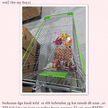
roti2 (for my boys)
berkenan dgn kuali tefal ni sbb kebetulan yg kat rumah dh uzur...so
MZ beli lah satu (saiz yg paling besar, rasanya 32 cm..rege RM79)