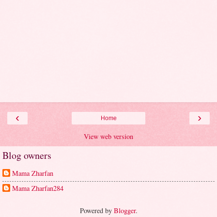
‹
›
Home
View web version
Blog owners
Mama Zharfan
Mama Zharfan284
Powered by
Blogger
.