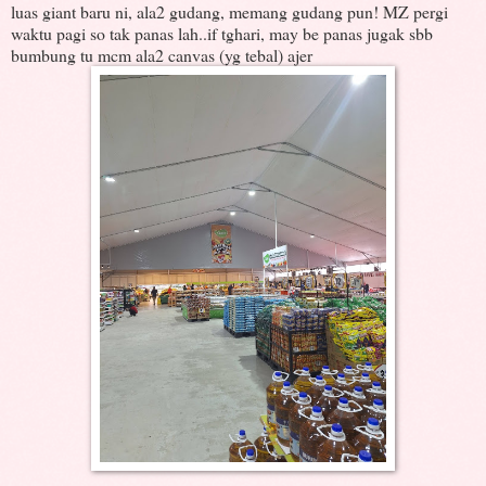
luas giant baru ni, ala2 gudang, memang gudang pun! MZ pergi
waktu pagi so tak panas lah..if tghari, may be panas jugak sbb
bumbung tu mcm ala2 canvas (yg tebal) ajer