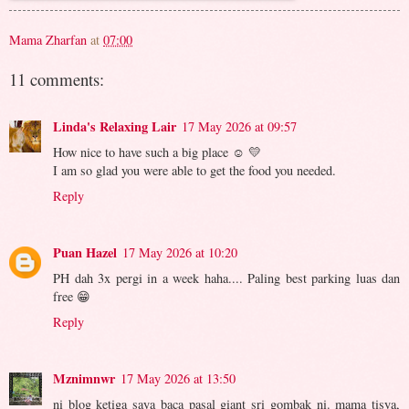
Mama Zharfan
at
07:00
11 comments:
Linda's Relaxing Lair
17 May 2026 at 09:57
How nice to have such a big place ☺️ 💛
I am so glad you were able to get the food you needed.
Reply
Puan Hazel
17 May 2026 at 10:20
PH dah 3x pergi in a week haha.... Paling best parking luas dan
free 😁
Reply
Mznimnwr
17 May 2026 at 13:50
ni blog ketiga saya baca pasal giant sri gombak ni. mama tisya,