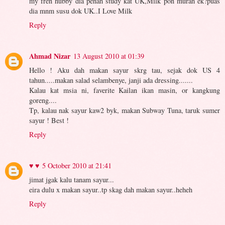
my fren hubby dia penah study kat UK,Milk pon murah ek?puas
dia mnm susu dok UK..I Love Milk
Reply
Ahmad Nizar
13 August 2010 at 01:39
Hello ! Aku dah makan sayur skrg tau, sejak dok US 4
tahun.....makan salad selambenye, janji ada dressing.......
Kalau kat msia ni, faverite Kailan ikan masin, or kangkung
goreng....
Tp, kalau nak sayur kaw2 byk, makan Subway Tuna, taruk sumer
sayur ! Best !
Reply
♥ ♥
5 October 2010 at 21:41
jimat jgak kalu tanam sayur...
eira dulu x makan sayur..tp skag dah makan sayur..heheh
Reply