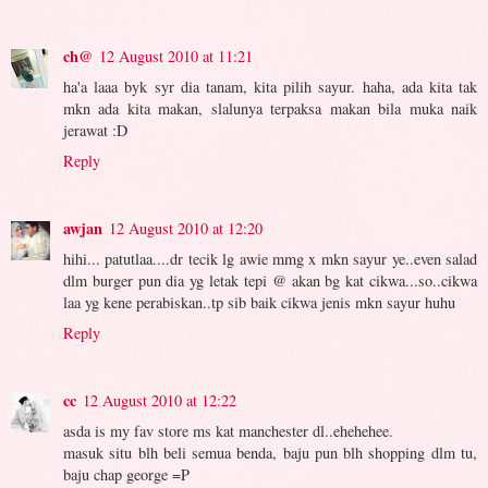
ch@
12 August 2010 at 11:21
ha'a laaa byk syr dia tanam, kita pilih sayur. haha, ada kita tak
mkn ada kita makan, slalunya terpaksa makan bila muka naik
jerawat :D
Reply
awjan
12 August 2010 at 12:20
hihi... patutlaa....dr tecik lg awie mmg x mkn sayur ye..even salad
dlm burger pun dia yg letak tepi @ akan bg kat cikwa...so..cikwa
laa yg kene perabiskan..tp sib baik cikwa jenis mkn sayur huhu
Reply
cc
12 August 2010 at 12:22
asda is my fav store ms kat manchester dl..ehehehee.
masuk situ blh beli semua benda, baju pun blh shopping dlm tu,
baju chap george =P