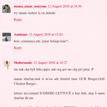
mama_umar_maryam
12 August 2010 at 14:36
try tanam stoberi la sis,hehehe
Reply
Azmiezas
12 August 2010 at 15:42
best..semuanya ada..jimat belanja kan/?..
Reply
Sheherazade
12 August 2010 at 16:27
me nak ckp byk hihi,oppss ade org got me ckp psl petai :P
mama zharfan,mek d m'sia ade limited time GCB Burger,Grill
Chicken Burger...
lettuce nya named ICEBERG LETTUCE u kno hihi..may b mam
zharfan dh tau