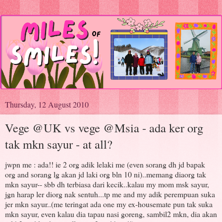
Thursday, 12 August 2010
Vege @UK vs vege @Msia - ada ker org
tak mkn sayur - at all?
jwpn me : ada!! ie 2 org adik lelaki me (even sorang dh jd bapak
org and sorang lg akan jd laki org bln 10 ni)..memang diaorg tak
mkn sayur-- sbb dh terbiasa dari kecik..kalau my mom msk sayur,
jgn harap ler diorg nak sentuh...tp me and my adik perempuan suka
jer mkn sayur..(me teringat ada one my ex-housemate pun tak suka
mkn sayur, even kalau dia tapau nasi goreng, sambil2 mkn, dia akan