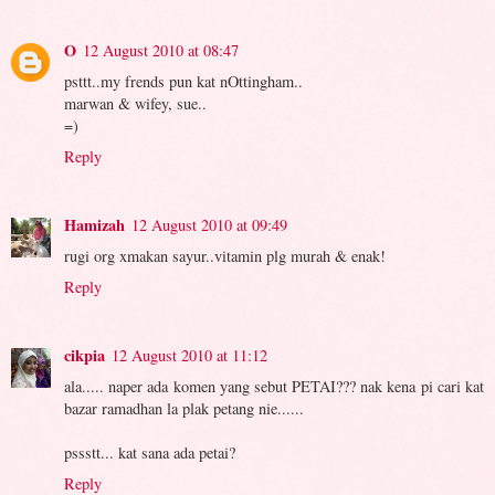
O
12 August 2010 at 08:47
psttt..my frends pun kat nOttingham..
marwan & wifey, sue..
=)
Reply
Hamizah
12 August 2010 at 09:49
rugi org xmakan sayur..vitamin plg murah & enak!
Reply
cikpia
12 August 2010 at 11:12
ala..... naper ada komen yang sebut PETAI??? nak kena pi cari kat
bazar ramadhan la plak petang nie......
pssstt... kat sana ada petai?
Reply