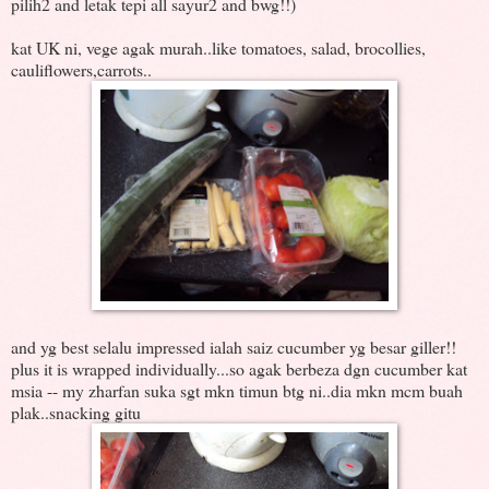
pilih2 and letak tepi all sayur2 and bwg!!)
kat UK ni, vege agak murah..like tomatoes, salad, brocollies,
cauliflowers,carrots..
and yg best selalu impressed ialah saiz cucumber yg besar giller!!
plus it is wrapped individually...so agak berbeza dgn cucumber kat
msia -- my zharfan suka sgt mkn timun btg ni..dia mkn mcm buah
plak..snacking gitu