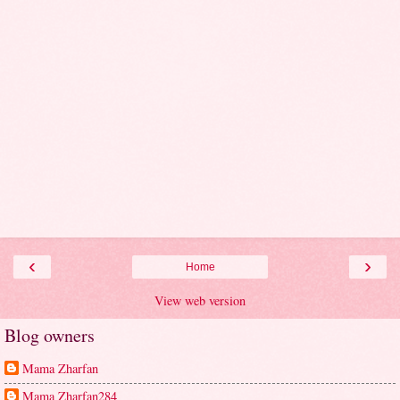
‹
›
Home
View web version
Blog owners
Mama Zharfan
Mama Zharfan284