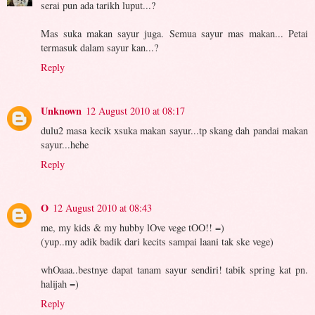
serai pun ada tarikh luput...?
Mas suka makan sayur juga. Semua sayur mas makan... Petai
termasuk dalam sayur kan...?
Reply
Unknown
12 August 2010 at 08:17
dulu2 masa kecik xsuka makan sayur...tp skang dah pandai makan
sayur...hehe
Reply
O
12 August 2010 at 08:43
me, my kids & my hubby lOve vege tOO!! =)
(yup..my adik badik dari kecits sampai laani tak ske vege)
whOaaa..bestnye dapat tanam sayur sendiri! tabik spring kat pn.
halijah =)
Reply