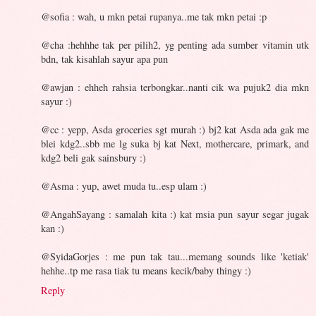
@sofia : wah, u mkn petai rupanya..me tak mkn petai :p
@cha :hehhhe tak per pilih2, yg penting ada sumber vitamin utk
bdn, tak kisahlah sayur apa pun
@awjan : ehheh rahsia terbongkar..nanti cik wa pujuk2 dia mkn
sayur :)
@cc : yepp, Asda groceries sgt murah :) bj2 kat Asda ada gak me
blei kdg2..sbb me lg suka bj kat Next, mothercare, primark, and
kdg2 beli gak sainsbury :)
@Asma : yup, awet muda tu..esp ulam :)
@AngahSayang : samalah kita :) kat msia pun sayur segar jugak
kan :)
@SyidaGorjes : me pun tak tau...memang sounds like 'ketiak'
hehhe..tp me rasa tiak tu means kecik/baby thingy :)
Reply