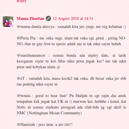
Reply
Mama Zharfan
12 August 2010 at 14:31
@mama damia aleesya : samalah kita yer..yepp, me org kelantan :)
@Peria Pia : me suka vege, ulam tak suka sgt..petai , jering NO-
NO..that ur guy fren tu spesis adaik me ie tak mkn sayur heheh
@maslinamansor : semua benda ada expiry date, ie tarik
kesegaran sayur tu kot..Mas mkn petai jugak ker? me tak mkn
petai and kebykan ulam :p
@eT : samalah kita..masa kecik2 tak suka, dh besar suka jer sbb
tau penting mkn sayur ni
@bonda : good to hear that! Pn Halijah tu sgt rajin..dia amik
tempahan kek jugak kat UK ni :) marwan ker..hehhhe i kenal..kat
Notts ni semua students postgrad ada club.bdn yg sgt aktif ie
NMC (Nottingham Msian Community)
@Hamizah : yess dear, u are ritr!!