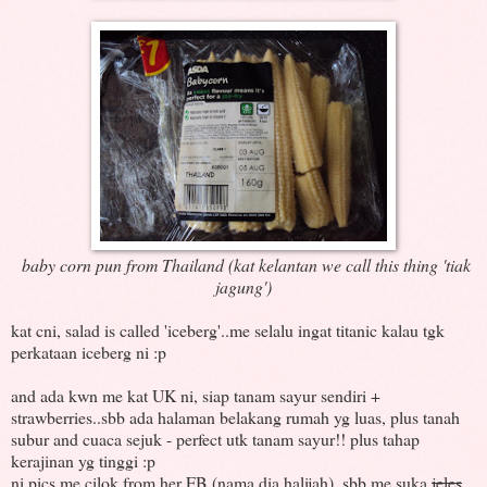
baby corn pun from Thailand (kat kelantan we call this thing 'tiak
jagung')
kat cni, salad is called 'iceberg'..me selalu ingat titanic kalau tgk
perkataan iceberg ni :p
and ada kwn me kat UK ni, siap tanam sayur sendiri +
strawberries..sbb ada halaman belakang rumah yg luas, plus tanah
subur and cuaca sejuk - perfect utk tanam sayur!! plus tahap
kerajinan yg tinggi :p
ni pics me cilok from her FB (nama dia halijah)..sbb me suka
jeles