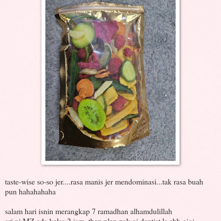
taste-wise so-so jer....rasa manis jer mendominasi...tak rasa buah
pun hahahahaha
salam hari isnin merangkap 7 ramadhan alhamdulillah
ari ni MZ ada kelas 2 jam, then plan nak gi dentist la sbb gigi