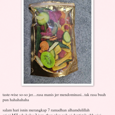
taste-wise so-so jer....rasa manis jer mendominasi...tak rasa buah
pun hahahahaha
salam hari isnin merangkap 7 ramadhan alhamdulillah
ari ni MZ ada kelas 2 jam, then plan nak gi dentist la sbb gigi