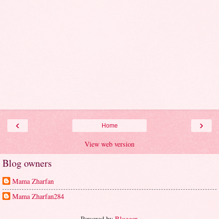
‹
›
Home
View web version
Blog owners
Mama Zharfan
Mama Zharfan284
Powered by
Blogger
.