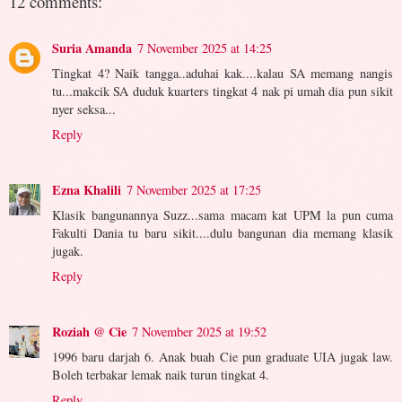
12 comments:
Suria Amanda
7 November 2025 at 14:25
Tingkat 4? Naik tangga..aduhai kak....kalau SA memang nangis
tu...makcik SA duduk kuarters tingkat 4 nak pi umah dia pun sikit
nyer seksa...
Reply
Ezna Khalili
7 November 2025 at 17:25
Klasik bangunannya Suzz...sama macam kat UPM la pun cuma
Fakulti Dania tu baru sikit....dulu bangunan dia memang klasik
jugak.
Reply
Roziah @ Cie
7 November 2025 at 19:52
1996 baru darjah 6. Anak buah Cie pun graduate UIA jugak law.
Boleh terbakar lemak naik turun tingkat 4.
Reply