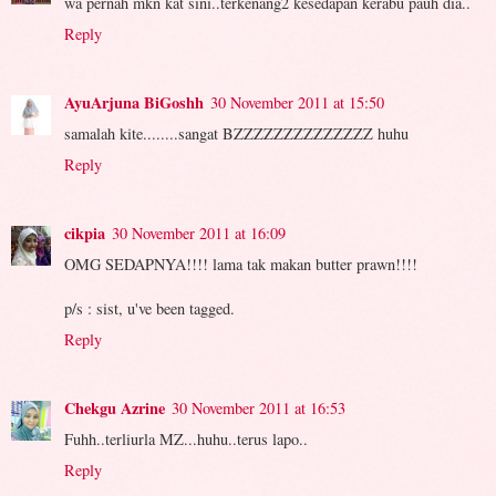
wa pernah mkn kat sini..terkenang2 kesedapan kerabu pauh dia..
Reply
AyuArjuna BiGoshh
30 November 2011 at 15:50
samalah kite........sangat BZZZZZZZZZZZZZZ huhu
Reply
cikpia
30 November 2011 at 16:09
OMG SEDAPNYA!!!! lama tak makan butter prawn!!!!
p/s : sist, u've been tagged.
Reply
Chekgu Azrine
30 November 2011 at 16:53
Fuhh..terliurla MZ...huhu..terus lapo..
Reply