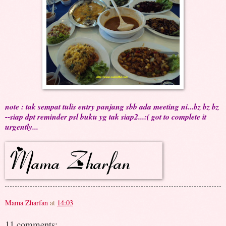
note : tak sempat tulis entry panjang sbb ada meeting ni...bz bz bz
--siap dpt reminder psl buku yg tak siap2...:( got to complete it
urgently...
Mama Zharfan
at
14:03
11 comments: