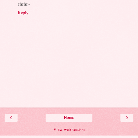
ehehe~
Reply
‹
›
Home
View web version