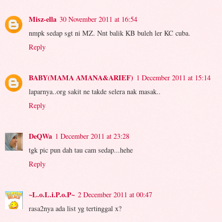
Misz-ella
30 November 2011 at 16:54
nmpk sedap sgt ni MZ. Nnt balik KB buleh ler KC cuba.
Reply
BABY(MAMA AMANA&ARIEF)
1 December 2011 at 15:14
laparnya..org sakit ne takde selera nak masak..
Reply
DeQWa
1 December 2011 at 23:28
tgk pic pun dah tau cam sedap...hehe
Reply
~L.o.L.i.P.o.P~
2 December 2011 at 00:47
rasa2nya ada list yg tertinggal x?