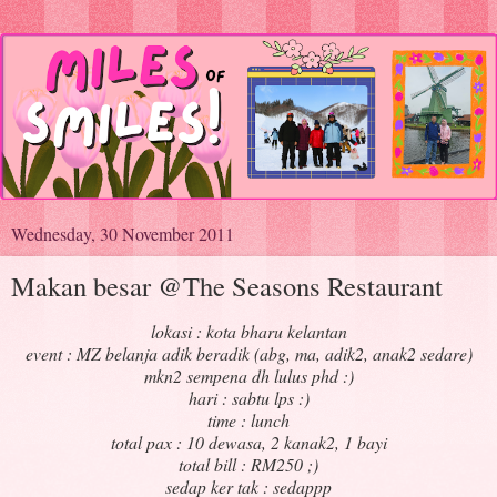
Wednesday, 30 November 2011
Makan besar @The Seasons Restaurant
lokasi : kota bharu kelantan
event : MZ belanja adik beradik (abg, ma, adik2, anak2 sedare)
mkn2 sempena dh lulus phd :)
hari : sabtu lps :)
time : lunch
total pax : 10 dewasa, 2 kanak2, 1 bayi
total bill : RM250 ;)
sedap ker tak : sedappp