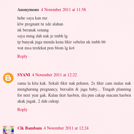
Anonymous
4 November 2011 at 11:58
hehe saya kan mz
klw pregnant tu xde alahan
nk beranak senang
saya mmg dah nak je tmbh lg
tp banyak juga menda kena fikir sebelm nk tmbh bb
wat msa terdekat pon blom lg kot
Reply
SYANI
4 November 2011 at 12:22
sama la kita kak. Sekali fikir nak peknen, 2x fikir cam malas nak
mengharung pregnancy, bersalin & jaga baby... Tengah planning
for next year gak. Kalau ikut hasben, dia pun cakap macam hasben
akak jugak. 2 dah cukup.
Reply
Cik Bambam
4 November 2011 at 12:24