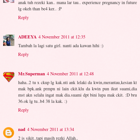
anak tuh rezeki kan.. mana lar tau.. experience pregnancy in future
lg okeh than be4 ker.. :P
Reply
ADEEYA
4 November 2011 at 12:35
Tambah la lagi satu girl. nanti ada kawan hihi :)
Reply
Mr.Superman
4 November 2011 at 12:48
haha..2 tu x ckup lg kak.nti ank lelaki da kwin,merantau,kesian kt
mak bpk.ank prmpn ni lain ckit.klu da kwin pun ikut suami,dia
mst akn selalu ingat mak dia.suami dpt bini lupa mak ckit. :D bru
36.ok lg tu..b4 38 la kak. :)
Reply
nad
4 November 2011 at 13:34
2 is sikit..tapi masih rezki Allah..