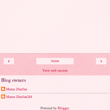
‹
›
Home
View web version
Blog owners
Mama Zharfan
Mama Zharfan284
Powered by
Blogger
.