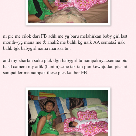
ni pic me cilok dari FB adik me yg baru melahirkan baby girl last
month--yg mana me & anak2 me balik kg naik AA semata2 nak
balik tgk babygirl nama marissa tu..
and my zharfan suka plak dgn babygirl tu nampaknya..semua pic
hasil camera my adik (hanim)...me tak tau pun kewujudan pics ni
sampai ler me nampak these pics kat her FB