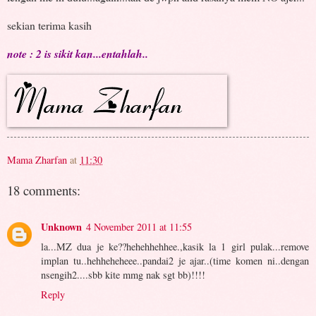
sekian terima kasih
note : 2 is sikit kan...entahlah..
Mama Zharfan
at
11:30
18 comments:
Unknown
4 November 2011 at 11:55
la...MZ dua je ke??hehehhehhee.,kasik la 1 girl pulak...remove
implan tu..hehheheheee..pandai2 je ajar..(time komen ni..dengan
nsengih2....sbb kite mmg nak sgt bb)!!!!
Reply