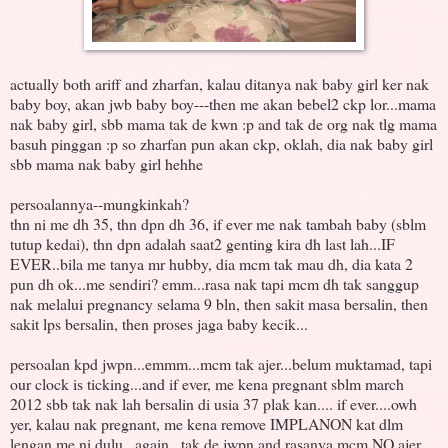
actually both ariff and zharfan, kalau ditanya nak baby girl ker nak
baby boy, akan jwb baby boy---then me akan bebel2 ckp lor...mama
nak baby girl, sbb mama tak de kwn :p and tak de org nak tlg mama
basuh pinggan :p so zharfan pun akan ckp, oklah, dia nak baby girl
sbb mama nak baby girl hehhe
persoalannya--mungkinkah?
thn ni me dh 35, thn dpn dh 36, if ever me nak tambah baby (sblm
tutup kedai), thn dpn adalah saat2 genting kira dh last lah...IF
EVER..bila me tanya mr hubby, dia mcm tak mau dh, dia kata 2
pun dh ok...me sendiri? emm...rasa nak tapi mcm dh tak sanggup
nak melalui pregnancy selama 9 bln, then sakit masa bersalin, then
sakit lps bersalin, then proses jaga baby kecik...
persoalan kpd jwpn...emmm...mcm tak ajer...belum muktamad, tapi
our clock is ticking...and if ever, me kena pregnant sblm march
2012 sbb tak nak lah bersalin di usia 37 plak kan.... if ever....owh
yer, kalau nak pregnant, me kena remove IMPLANON kat dlm
lengan me ni dulu...again...tak de jwpn and rasanya mcm NO ajer...