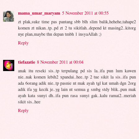
mama_umar_maryam
5 November 2011 at 00:55
zt plak,suke time pas pantang sbb blh slim balik,hehehe,tahape2
komen zt nikan..tp..pd zt 2 tu sikitlah..depend kt masing2..kitorg
nye plan,maybe thn depan tmbh 1 insyaAllah ;)
Reply
tiefazatie
8 November 2011 at 00:04
anak itu reseki sis..tp terpulang pd sis la..ifa pun lum kawen
nie..nak komen lebih2 xpandai..hee..tp 2 tue sikit la sis..ifa pun
ada 6orang adik nie..tp pasnie nt mak ayah tgl kat umah dgn 2org
adik ifa yg kecik je..yg lain nt semua g smbg stdy blik..pun mak
ayah kata sunyi dh..ifa pun rasa sunyi gak..kalu ramai2..meriah
sikit sis..hee
Reply