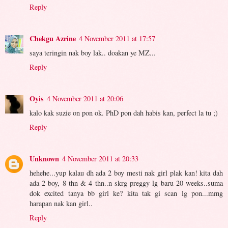
Reply
Chekgu Azrine
4 November 2011 at 17:57
saya teringin nak boy lak.. doakan ye MZ...
Reply
Oyis
4 November 2011 at 20:06
kalo kak suzie on pon ok. PhD pon dah habis kan, perfect la tu ;)
Reply
Unknown
4 November 2011 at 20:33
hehehe...yup kalau dh ada 2 boy mesti nak girl plak kan! kita dah
ada 2 boy, 8 thn & 4 thn..n skrg preggy lg baru 20 weeks..suma
dok excited tanya bb girl ke? kita tak gi scan lg pon...mmg
harapan nak kan girl..
Reply