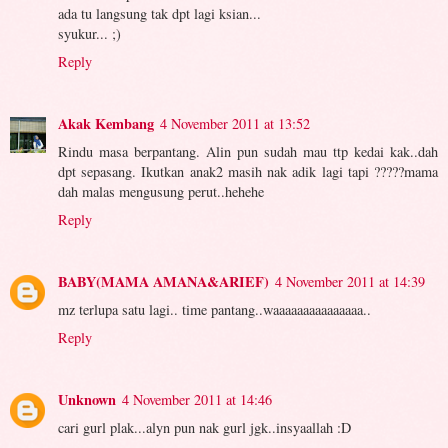
ada tu langsung tak dpt lagi ksian...
syukur... ;)
Reply
Akak Kembang
4 November 2011 at 13:52
Rindu masa berpantang. Alin pun sudah mau ttp kedai kak..dah
dpt sepasang. Ikutkan anak2 masih nak adik lagi tapi ?????mama
dah malas mengusung perut..hehehe
Reply
BABY(MAMA AMANA&ARIEF)
4 November 2011 at 14:39
mz terlupa satu lagi.. time pantang..waaaaaaaaaaaaaaa..
Reply
Unknown
4 November 2011 at 14:46
cari gurl plak...alyn pun nak gurl jgk..insyaallah :D