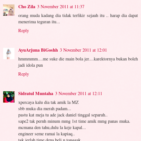
Cho Zila
3 November 2011 at 11:37
orang muda kadang dia tidak terfikir sejauh itu .. harap dia dapat
menerima teguran itu...
Reply
AyuArjuna BiGoshh
3 November 2011 at 12:01
hmmmmm....me suke die main bola jer....karektornya bukan boleh
jadi idola pun
Reply
Sidratul Muntaha
3 November 2011 at 12:11
xpercaya kalu dia tak amik la MZ
sbb muka dia merah padam...
pastu kat meja tu ade jack daniel tinggal separuh..
sape2 tak pernh minum mmg 1st time amik mmg panas muka.
mcmana den tahu,dulu la keje kapal...
engineer seme ramai la kapiaq..
tgk jerlah time depa beli n tonggak...