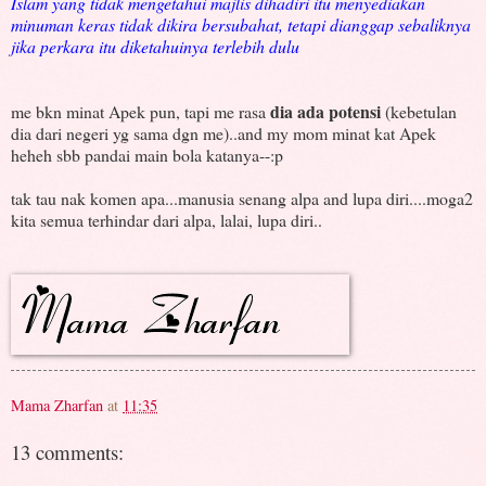
Islam yang tidak mengetahui majlis dihadiri itu menyediakan
minuman keras tidak dikira bersubahat, tetapi dianggap sebaliknya
jika perkara itu diketahuinya terlebih dulu
dia ada potensi
me bkn minat Apek pun, tapi me rasa
(kebetulan
dia dari negeri yg sama dgn me)..and my mom minat kat Apek
heheh sbb pandai main bola katanya--:p
tak tau nak komen apa...manusia senang alpa and lupa diri....moga2
kita semua terhindar dari alpa, lalai, lupa diri..
Mama Zharfan
at
11:35
13 comments: