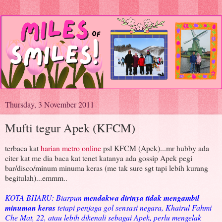
Thursday, 3 November 2011
Mufti tegur Apek (KFCM)
terbaca kat
harian metro online
psl KFCM (Apek)...mr hubby ada
citer kat me dia baca kat tenet katanya ada gossip Apek pegi
bar/disco/minum minuma keras (me tak sure sgt tapi lebih kurang
begitulah)...emmm..
KOTA BHARU: Biarpun
mendakwa dirinya tidak mengambil
minuman keras
tetapi penjaga gol sensasi negara, Khairul Fahmi
Che Mat, 22, atau lebih dikenali sebagai Apek, perlu mengelak