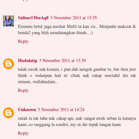
Salina@IbuAqil
3 November 2011 at 13:35
Ermmm betul juga nasihat Mufti tu kan sis.. Menjauhi maksiat &
benda2 yang bleh mendatangkan fitnah.. ;)
Reply
Hudalatip
3 November 2011 at 13:39
tulah susah nak komen, i pun dah nengok gambar tu..but then just
think + walaupun hati ni sibuk nak cakap mustahil dia tak
minum..wallahualam..
Reply
Unknown
3 November 2011 at 14:24
entah la tak tahu nak cakap ape..nak sangat awek urban la katanya
kann..so tanggung la sendiri..my ex die tepuk tangan kann
Reply