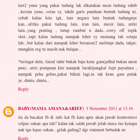
last2 yuna yang pakai tudung lak dikatakan mcm tudung rahib
..kesian yuna...setau sy, takde garis panduan bentuk tudung ni,
sebab kalau kita tgk, lain negara lain bentuk tudungnye
kan...afrika pakai tudung lain, iran lain, mesir lain, utrki
lain..yang penitng , tutup rambut n dada...sorry off topik
sket...tapi kalau tudung nampak leher sy memang tak setuju
lah...but kalau dari nampak leher beransur2 melitupi dada, takpe,
mungkin org tu masih nak belajar...
*teringat dulu, faizal tahir bukak baju kene gam(pdhal bukan aurat
pun)...artis pompuan kite nampak lurah/pangkal /tepi payudara ,
nampak peha gebus,pakai bikini lagi,tu tak kene gam pulak
ye..dunia..dunia...
Reply
BABY(MAMA AMANA&ARIEF)
3 November 2011 at 13:16
ila da bacakat fb & info kat fb kata apex akan jawab kontroversi
selpas sukan apa tah? kalau tak salah jawab jelah masa tue kenapa
nak tgu lepas sukan.. gelak guling2 dgr statment bebudak ne
Reply