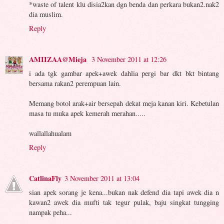
*waste of talent klu disia2kan dgn benda dan perkara bukan2.nak2
dia muslim.
Reply
AMIIZAA@Mieja
3 November 2011 at 12:26
i ada tgk gambar apek+awek dahlia pergi bar dkt bkt bintang
bersama rakan2 perempuan lain.
Memang botol arak+air bersepah dekat meja kanan kiri. Kebetulan
masa tu muka apek kemerah merahan.....
wallallahualam
Reply
CatlinaFly
3 November 2011 at 13:04
sian apek sorang je kena...bukan nak defend dia tapi awek dia n
kawan2 awek dia mufti tak tegur pulak, baju singkat tungging
nampak peha...