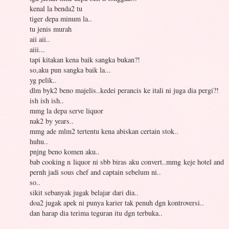
kenal la benda2 tu
tiger depa minum la..
tu jenis murah
aii aii..
aiii...
tapi kitakan kena baik sangka bukan?!
so,aku pun sangka baik la...
yg pelik..
dlm byk2 beno majelis..kedei perancis ke itali ni juga dia pergi?!
ish ish ish..
mmg la depa serve liquor
nak2 by years..
mmg ade mlm2 tertentu kena abiskan certain stok..
huhu..
pnjng beno komen aku..
bab cooking n liquor ni sbb biras aku convert..mmg keje hotel and
pernh jadi sous chef and captain sebelum ni..
so..
sikit sebanyak jugak belajar dari dia..
doa2 jugak apek ni punya karier tak penuh dgn kontroversi..
dan harap dia terima teguran itu dgn terbuka..