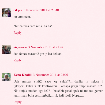
cikpia
3 November 2011 at 21:40
no comment.
*tetiba rasa cam retis. ha ha*
Reply
eisyaawie
3 November 2011 at 21:42
dah femes macam2 gosip laa keluar....
Reply
Ezna Khalili
3 November 2011 at 23:07
Dah nmpak sikit2 sape yg salah??.....dahlia tu seksa i
tgknyer...kalau x nk kontroversi....kenapa pergi tmpt macam tu?.
Nk tunjuk moden sgt ke??....haishhh pasal apek ni me tak gemar
ler....main bola yes...terbaik....nk jadi idol? Nope.....
Reply