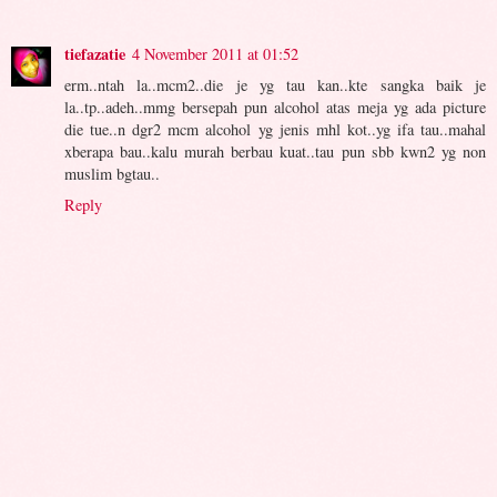
tiefazatie
4 November 2011 at 01:52
erm..ntah la..mcm2..die je yg tau kan..kte sangka baik je
la..tp..adeh..mmg bersepah pun alcohol atas meja yg ada picture
die tue..n dgr2 mcm alcohol yg jenis mhl kot..yg ifa tau..mahal
xberapa bau..kalu murah berbau kuat..tau pun sbb kwn2 yg non
muslim bgtau..
Reply