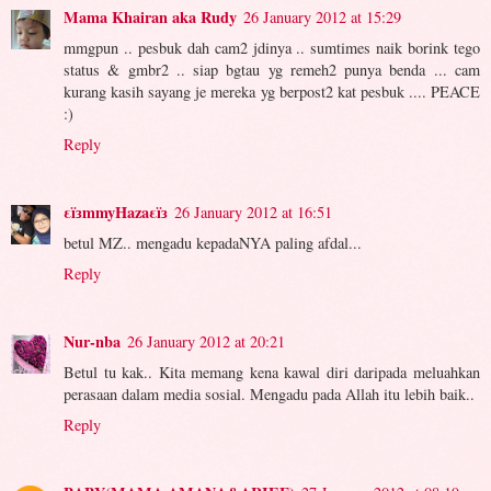
Mama Khairan aka Rudy
26 January 2012 at 15:29
mmgpun .. pesbuk dah cam2 jdinya .. sumtimes naik borink tego
status & gmbr2 .. siap bgtau yg remeh2 punya benda ... cam
kurang kasih sayang je mereka yg berpost2 kat pesbuk .... PEACE
:)
Reply
εïзmmyHazaεïз
26 January 2012 at 16:51
betul MZ.. mengadu kepadaNYA paling afdal...
Reply
Nur-nba
26 January 2012 at 20:21
Betul tu kak.. Kita memang kena kawal diri daripada meluahkan
perasaan dalam media sosial. Mengadu pada Allah itu lebih baik..
Reply