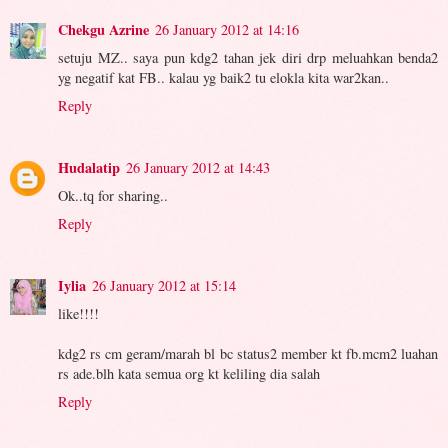
Chekgu Azrine
26 January 2012 at 14:16
setuju MZ.. saya pun kdg2 tahan jek diri drp meluahkan benda2
yg negatif kat FB.. kalau yg baik2 tu elokla kita war2kan..
Reply
Hudalatip
26 January 2012 at 14:43
Ok..tq for sharing..
Reply
Iylia
26 January 2012 at 15:14
like!!!!
kdg2 rs cm geram/marah bl bc status2 member kt fb.mcm2 luahan
rs ade.blh kata semua org kt keliling dia salah
Reply