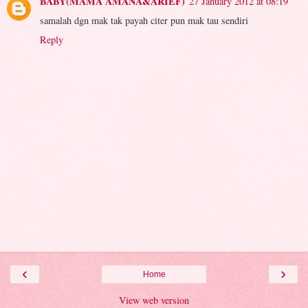
BABY(MAMA AMANA&ARIEF)
27 January 2012 at 08:19
samalah dgn mak tak payah citer pun mak tau sendiri
Reply
‹
›
Home
View web version