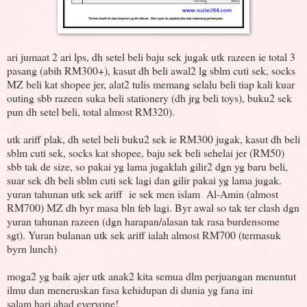
ari jumaat 2 ari lps, dh setel beli baju sek jugak utk razeen ie total 3
pasang (abih RM300+), kasut dh beli awal2 lg sblm cuti sek, socks
MZ beli kat shopee jer, alat2 tulis memang selalu beli tiap kali kuar
outing sbb razeen suka beli stationery (dh jrg beli toys), buku2 sek
pun dh setel beli, total almost RM320).
utk ariff plak, dh setel beli buku2 sek ie RM300 jugak, kasut dh beli
sblm cuti sek, socks kat shopee, baju sek beli sehelai jer (RM50)
sbb tak de size, so pakai yg lama jugaklah gilir2 dgn yg baru beli,
suar sek dh beli sblm cuti sek lagi dan gilir pakai yg lama jugak.
yuran tahunan utk sek ariff ie sek men islam Al-Amin (almost
RM700) MZ dh byr masa bln feb lagi. Byr awal so tak ter clash dgn
yuran tahunan razeen (dgn harapan/alasan tak rasa burdensome
sgt). Yuran bulanan utk sek ariff ialah almost RM700 (termasuk
byrn lunch)
moga2 yg baik ajer utk anak2 kita semua dlm perjuangan menuntut
ilmu dan meneruskan fasa kehidupan di dunia yg fana ini
salam hari ahad everyone!