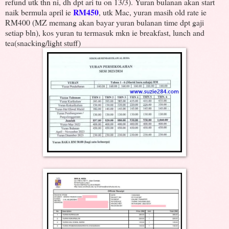
refund utk thn ni, dh dpt ari tu on 13/3). Yuran bulanan akan start
RM450
naik bermula april ie
, utk Mac, yuran masih old rate ie
RM400 (MZ memang akan bayar yuran bulanan time dpt gaji
setiap bln), kos yuran tu termasuk mkn ie breakfast, lunch and
tea(snacking/light stuff)