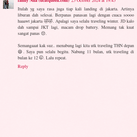
fanny Nila (dcatqueen.com)
25 October 2024 at 19:45
Itulah yg saya rasa juga tiap kali landing di jakarta. Artinya
liburan dah selesai. Berpanas panasan lagi dengan cuaca soooo
haaawt jakarta 🤣🤣. Apalagi saya selalu traveling winter. JD kalo
dah sampai JKT lagi, macam drop battery. Memang tak kuat
sangat panas 😔.
Semangaaat kak suz.. menabung lagi kita utk traveling THN depan
😄. Saya pun selalu begitu. Nabung 11 bulan, utk traveling di
bulan ke 12 🤭. Lalu repeat.
Reply