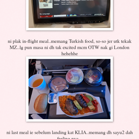
ni plak in-flight meal..memang Turkish food, so-so jer utk tekak
MZ..lg pun masa ni dh tak excited mcm OTW nak gi London
hehehhe
ni last meal ie sebelum landing kat KLIA..memang dh sayu2 dah
feeling nya...