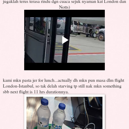
jugaklah terus terasa rindu dgn cuaca sejuk nyaman kat London dan
Notts)
kami mkn pasta jer for lunch...actually dh mkn pun masa dlm flight
London-Istanbul, so tak delah starving tp still nak mkn something
sbb next flight is 11 hrs durationnya.