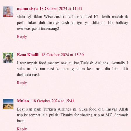
mama tisya
18 October 2024 at 11:33
slalu tgk iklan Wise card tu keluar kt feed IG...lebih mudah tk
perlu tukar duit turkiye cash kt tgn ye....bila dh blk holiday
overseas pasti terkenang2
Reply
Ezna Khalili
18 October 2024 at 13:50
I ternampak food macam nasi tu kat Turkish Airlines. Actually I
suka tu tak tau nasi ke atau gandum ke....rasa dia lain sikit
daripada nasi.
Reply
Mulan
18 October 2024 at 15:41
Best kan naik Turkish Airlines ni. Suka food dia. Insyaa Allah
trip ke tempat lain pulak. Thanks for sharing trip ni MZ. Seronok
baca.
Reply