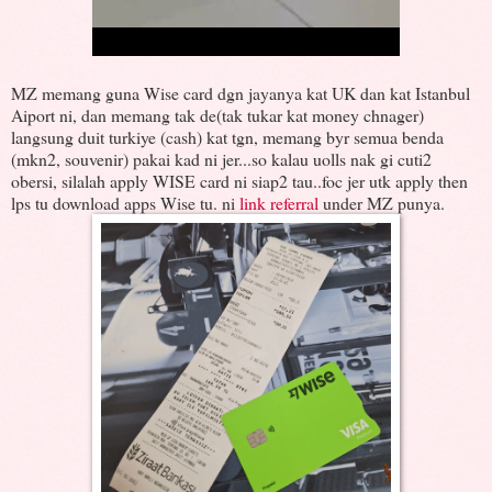
MZ memang guna Wise card dgn jayanya kat UK dan kat Istanbul
Aiport ni, dan memang tak de(tak tukar kat money chnager)
langsung duit turkiye (cash) kat tgn, memang byr semua benda
(mkn2, souvenir) pakai kad ni jer...so kalau uolls nak gi cuti2
obersi, silalah apply WISE card ni siap2 tau..foc jer utk apply then
lps tu download apps Wise tu. ni
link referral
under MZ punya.