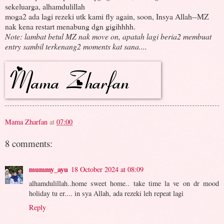
sekeluarga, alhamdulillah
moga2 ada lagi rezeki utk kami fly again, soon, Insya Allah--MZ
nak kena restart menabung dgn gigihhhh.
Note: lambat betul MZ nak move on, apatah lagi beria2 membuat
entry sambil terkenang2 moments kat sana....
Mama Zharfan
at
07:00
8 comments:
mummy_ayu
18 October 2024 at 08:09
alhamdulillah..home sweet home.. take time la ve on dr mood
holiday tu er.... in sya Allah, ada rezeki leh repeat lagi
Reply