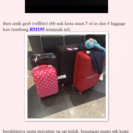
then amik grab (vellfire) sbb nak kena muat 5 of us dan 4 luggage
RM195
kan (tambang
termasuk tol)
berakhirnya suatu percutian yg sgt indah, kenangan manis utk kami