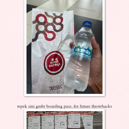
tepek sini gmbr boarding pass..for future throwbacks