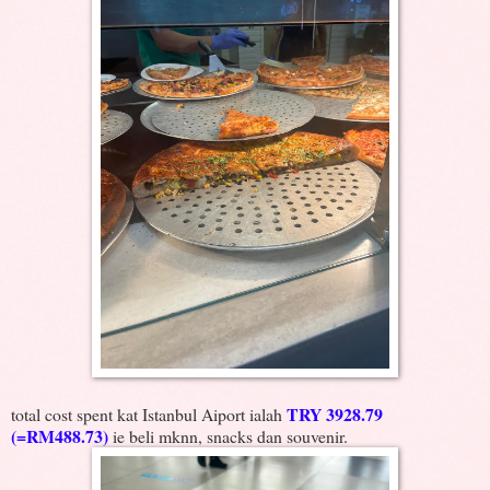
TRY 3928.79
total cost spent kat Istanbul Aiport ialah
(=RM488.73)
ie beli mknn, snacks dan souvenir.