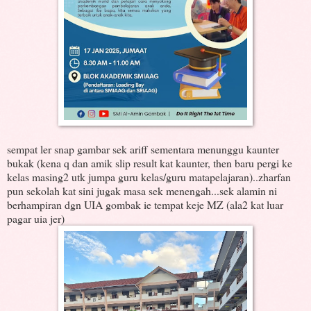
sempat ler snap gambar sek ariff sementara menunggu kaunter
bukak (kena q dan amik slip result kat kaunter, then baru pergi ke
kelas masing2 utk jumpa guru kelas/guru matapelajaran)..zharfan
pun sekolah kat sini jugak masa sek menengah...sek alamin ni
berhampiran dgn UIA gombak ie tempat keje MZ (ala2 kat luar
pagar uia jer)