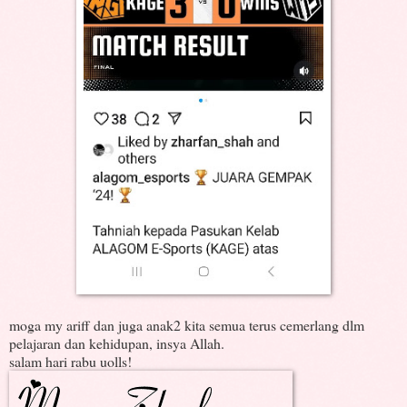
moga my ariff dan juga anak2 kita semua terus cemerlang dlm
pelajaran dan kehidupan, insya Allah.
salam hari rabu uolls!