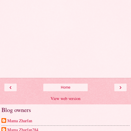
‹
›
Home
View web version
Blog owners
Mama Zharfan
Mama Zharfan284