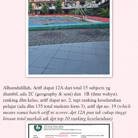
Alhamdulillah, Ariff dapat 12A dari total 15 subjects yg
diambil..ada 2C (geography & seni) dan 1B (ilmu wahyu).
ranking dlm kelas, ariff dapat no. 2, tapi ranking keseluruhan
pelajar (ada dlm 135 total students form 3), ariff dpt no. 19 (
which
means ramai batch ariff ni scorer..dpt 12A pun tak cukup tinggi
kiraan total markah utk dpt top 10 ranking keseluruhan)