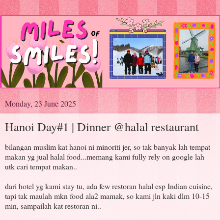
Monday, 23 June 2025
Hanoi Day#1 | Dinner @halal restaurant
bilangan muslim kat hanoi ni minoriti jer, so tak banyak lah tempat
makan yg jual halal food...memang kami fully rely on google lah
utk cari tempat makan..
dari hotel yg kami stay tu, ada few restoran halal esp Indian cuisine,
tapi tak maulah mkn food ala2 mamak, so kami jln kaki dlm 10-15
min, sampailah kat restoran ni..