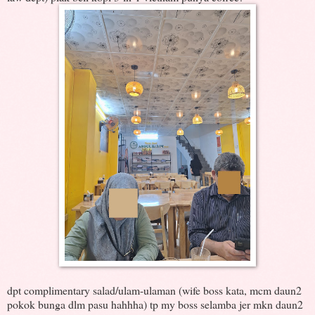
dpt complimentary salad/ulam-ulaman (wife boss kata, mcm daun2
pokok bunga dlm pasu hahhha) tp my boss selamba jer mkn daun2