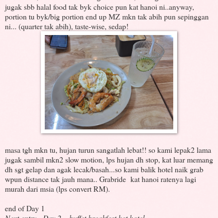
jugak sbb halal food tak byk choice pun kat hanoi ni..anyway,
portion tu byk/big portion end up MZ mkn tak abih pun sepinggan
ni... (quarter tak abih), taste-wise, sedap!
masa tgh mkn tu, hujan turun sangatlah lebat!! so kami lepak2 lama
jugak sambil mkn2 slow motion, lps hujan dh stop, kat luar memang
dh sgt gelap dan agak lecak/basah...so kami balik hotel naik grab
wpun distance tak jauh mana.. Grabride kat hanoi ratenya lagi
murah dari msia (lps convert RM).
end of Day 1
Next entry - Day 2... buffet breakfast kat hotel..