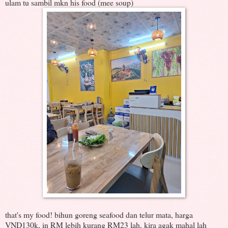
ulam tu sambil mkn his food (mee soup)
that's my food! bihun goreng seafood dan telur mata, harga
VND130k, in RM lebih kurang RM23 lah, kira agak mahal lah