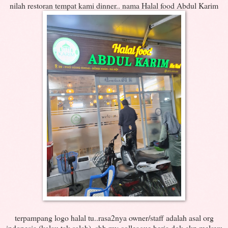
nilah restoran tempat kami dinner.. nama Halal food Abdul Karim
terpampang logo halal tu..rasa2nya owner/staff adalah asal org
indonesia (kalau tak salah), sbb my colleague beria dok ckp melayu