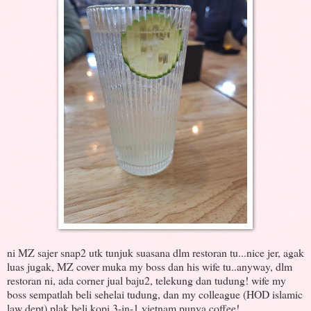
ni MZ sajer snap2 utk tunjuk suasana dlm restoran tu...nice jer, agak
luas jugak, MZ cover muka my boss dan his wife tu..anyway, dlm
restoran ni, ada corner jual baju2, telekung dan tudung! wife my
boss sempatlah beli sehelai tudung, dan my colleague (HOD islamic
law dept) plak beli kopi 3-in-1 vietnam punya coffee!