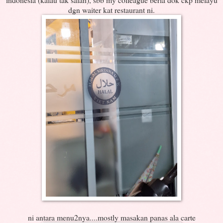
dgn waiter kat restaurant ni.
ni antara menu2nya....mostly masakan panas ala carte