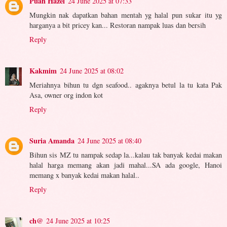
Puan Hazel
24 June 2025 at 07:33
Mungkin nak dapatkan bahan mentah yg halal pun sukar itu yg
harganya a bit pricey kan... Restoran nampak luas dan bersih
Reply
Kakmim
24 June 2025 at 08:02
Meriahnya bihun tu dgn seafood.. agaknya betul la tu kata Pak
Asa, owner org indon kot
Reply
Suria Amanda
24 June 2025 at 08:40
Bihun sis MZ tu nampak sedap la...kalau tak banyak kedai makan
halal harga memang akan jadi mahal...SA ada google, Hanoi
memang x banyak kedai makan halal..
Reply
ch@
24 June 2025 at 10:25