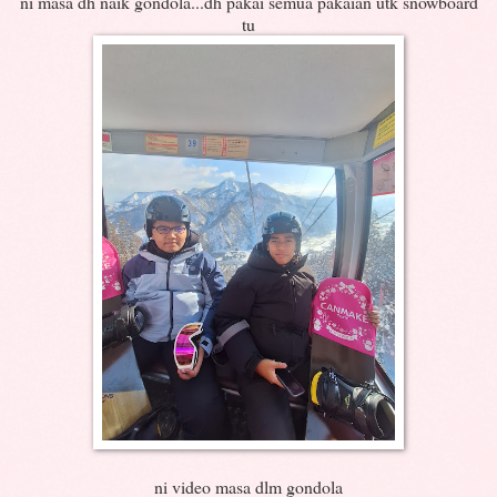
ni masa dh naik gondola...dh pakai semua pakaian utk snowboard
tu
ni video masa dlm gondola