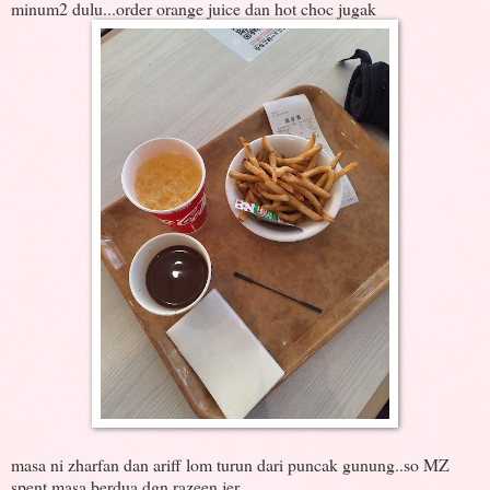
minum2 dulu...order orange juice dan hot choc jugak
masa ni zharfan dan ariff lom turun dari puncak gunung..so MZ
spent masa berdua dgn razeen jer