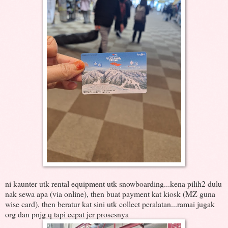
ni kaunter utk rental equipment utk snowboarding...kena pilih2 dulu
nak sewa apa (via online), then buat payment kat kiosk (MZ guna
wise card), then beratur kat sini utk collect peralatan...ramai jugak
org dan pnjg q tapi cepat jer prosesnya