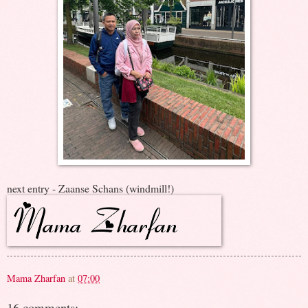
next entry - Zaanse Schans (windmill!)
Mama Zharfan
at
07:00
16 comments: