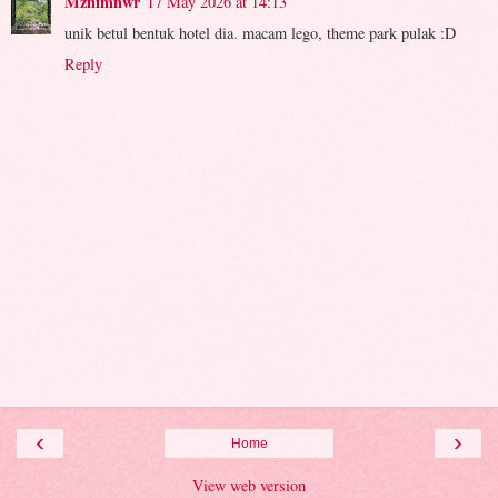
Mznimnwr
17 May 2026 at 14:13
unik betul bentuk hotel dia. macam lego, theme park pulak :D
Reply
‹
›
Home
View web version