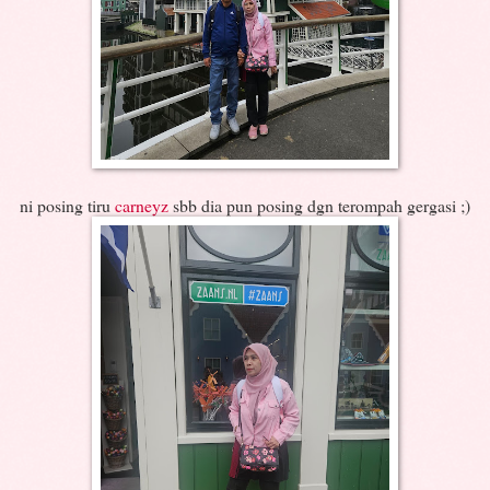
ni posing tiru
carneyz
sbb dia pun posing dgn terompah gergasi ;)