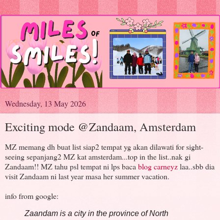
Wednesday, 13 May 2026
Exciting mode @Zandaam, Amsterdam
MZ memang dh buat list siap2 tempat yg akan dilawati for sight-
seeing sepanjang2 MZ kat amsterdam...top in the list..nak gi
Zandaam!! MZ tahu psl tempat ni lps baca
blog carneyz
laa..sbb dia
visit Zandaam ni last year masa her summer vacation.
info from google:
Zaandam is a city in the province of North