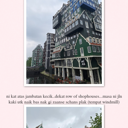
ni kat atas jambatan kecik..dekat row of shophouses...masa ni jln
kaki utk naik bas nak gi zaanse schans plak (tempat windmill)