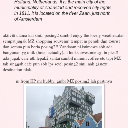
Holland, Netherlands. It is the main city of the
municipality of Zaanstad and received city rights
in 1811. It is located on the river Zaan, just north
of Amsterdam
aktiviti utama kat sini...posing2 sambil enjoy the lovely weather..dan
sempat jugak MZ shopping souvenir. tempat ni penuh dgn tourist
dan semua pun beria posing2!! Zandaam ni istimewa sbb ada
bangunan yg unik (hotel actually)..it looks awesome sgt in pics!!
ada jugak cafe utk lepak2 santai sambil minum coffee etc tapi MZ
tak singgah cafe pun sbb lps setel posing2 sini, nak gi next
destination plak.
ni from HP mr hubby..gmbr MZ posing2 lah pastinya