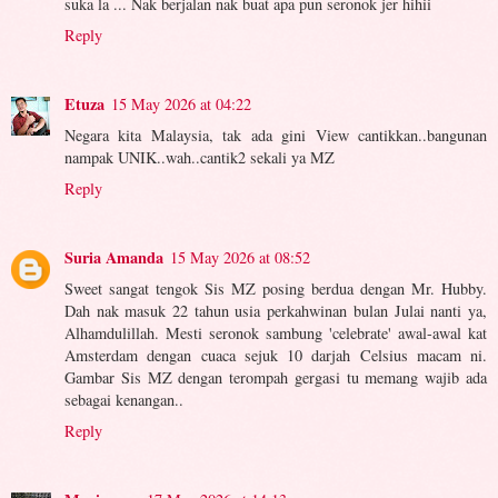
suka la ... Nak berjalan nak buat apa pun seronok jer hihii
Reply
Etuza
15 May 2026 at 04:22
Negara kita Malaysia, tak ada gini View cantikkan..bangunan
nampak UNIK..wah..cantik2 sekali ya MZ
Reply
Suria Amanda
15 May 2026 at 08:52
Sweet sangat tengok Sis MZ posing berdua dengan Mr. Hubby.
Dah nak masuk 22 tahun usia perkahwinan bulan Julai nanti ya,
Alhamdulillah. Mesti seronok sambung 'celebrate' awal-awal kat
Amsterdam dengan cuaca sejuk 10 darjah Celsius macam ni.
Gambar Sis MZ dengan terompah gergasi tu memang wajib ada
sebagai kenangan..
Reply