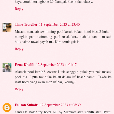
kayu corak herringbone 😍 Nampak klasik dan classy.
Reply
Time Traveller
11 September 2023 at 23:40
Macam mana air swimming pool keruh bukan hotel biasa2 huhu..
mungkin pam swimming pool rosak kot.. ntah la kan .. masuk
bilik takde towel payah tu.. Kira teruk gak la..
Reply
Ezna Khalili
12 September 2023 at 01:17
Alamak pool keruh?. ewww I tak sanggup pulak you nak masuk
pool dia. I pun tak suka kalau dalam lif basah camtu. Takde ke
staff hotel yang akan mop lif bagi kering?....
Reply
Fauzan Suhairi
12 September 2023 at 08:39
nanti Dr. boleh try hotel AC by Marriott atau Zenith atau Hyatt.