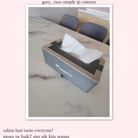
grey...rasa simple tp cuteeee
salam hari isnin everyone!
moga yg baik2 ajer utk kita semua