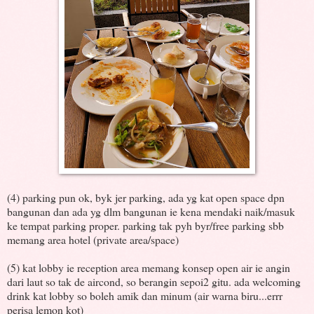
(4) parking pun ok, byk jer parking, ada yg kat open space dpn
bangunan dan ada yg dlm bangunan ie kena mendaki naik/masuk
ke tempat parking proper. parking tak pyh byr/free parking sbb
memang area hotel (private area/space)
(5) kat lobby ie reception area memang konsep open air ie angin
dari laut so tak de aircond, so berangin sepoi2 gitu. ada welcoming
drink kat lobby so boleh amik dan minum (air warna biru...errr
perisa lemon kot)