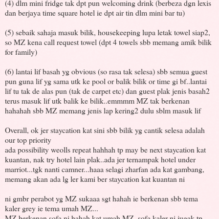
(4) dlm mini fridge tak dpt pun welcoming drink (berbeza dgn lexis
dan berjaya time square hotel ie dpt air tin dlm mini bar tu)
(5) sebaik sahaja masuk bilik, housekeeping lupa letak towel siap2,
so MZ kena call request towel (dpt 4 towels sbb memang amik bilik
for family)
(6) lantai lif basah yg obvious (so rasa tak selesa) sbb semua guest
pun guna lif yg sama utk ke pool or balik bilik or time gi bf..lantai
lif tu tak de alas pun (tak de carpet etc) dan guest plak jenis basah2
terus masuk lif utk balik ke bilik..emmmm MZ tak berkenan
hahahah sbb MZ memang jenis lap kering2 dulu sblm masuk lif
Overall, ok jer staycation kat sini sbb bilik yg cantik selesa adalah
our top priority
ada possibility weolls repeat hahhah tp may be next staycation kat
kuantan, nak try hotel lain plak..ada jer ternampak hotel under
marriot...tgk nanti camner...haaa selagi zharfan ada kat gambang,
memang akan ada lg ler kami ber staycation kat kuantan ni
ni gmbr perabot yg MZ sukaaa sgt hahah ie berkenan sbb tema
kaler grey ie tema umah MZ...
MZ berkenan sofa ni hahah kat umah MZ, sofa kaler ni jugak tp