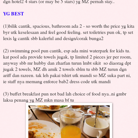
dgn hotel2 4 stars (or may be 5 stars) yg MZ pernah stay..
YG BEST
(1)bilik cantik, spacious, bathroom ada 2 - so worth the price yg kita
byr utk keselesaan and feel good feeling. set toiletries pun ok, tp set
lexis lg cantik sbb kalerful and design/corak bunga2
(2) swimming pool pun cantik, esp ada mini waterpark for kids tu.
kat pool ada provide towels jugak, tp limited 2 pieces jer per room,
anyway sbb mr hubby dan zharfan turun lmbt sikit so diaorag dpt
jugak 2 towels, MZ dh amik 2 towels sblm tu sbb MZ turun dgn
ariff dan razeen. tak leh pakai tshirt utk mandi so MZ suka part ni,
ie staff nya memang enforce bab2 dress code utk mandi
(3) buffet breakfast pun not bad lah choice of food nya..ni gmbr
laksa penang yg MZ mkn masa bf tu