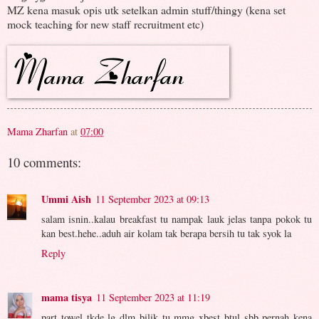
MZ kena masuk opis utk setelkan admin stuff/thingy (kena set
mock teaching for new staff recruitment etc)
Mama Zharfan
at
07:00
10 comments:
Ummi Aish
11 September 2023 at 09:13
salam isnin..kalau breakfast tu nampak lauk jelas tanpa pokok tu
kan best.hehe..aduh air kolam tak berapa bersih tu tak syok la
Reply
mama tisya
11 September 2023 at 11:19
part towel tkde lg dlm bilik tu mmg xbest btul sbb pernah kena