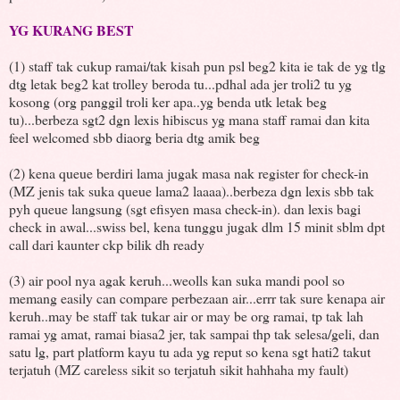
YG KURANG BEST
(1) staff tak cukup ramai/tak kisah pun psl beg2 kita ie tak de yg tlg
dtg letak beg2 kat trolley beroda tu...pdhal ada jer troli2 tu yg
kosong (org panggil troli ker apa..yg benda utk letak beg
tu)...berbeza sgt2 dgn lexis hibiscus yg mana staff ramai dan kita
feel welcomed sbb diaorg beria dtg amik beg
(2) kena queue berdiri lama jugak masa nak register for check-in
(MZ jenis tak suka queue lama2 laaaa)..berbeza dgn lexis sbb tak
pyh queue langsung (sgt efisyen masa check-in). dan lexis bagi
check in awal...swiss bel, kena tunggu jugak dlm 15 minit sblm dpt
call dari kaunter ckp bilik dh ready
(3) air pool nya agak keruh...weolls kan suka mandi pool so
memang easily can compare perbezaan air...errr tak sure kenapa air
keruh..may be staff tak tukar air or may be org ramai, tp tak lah
ramai yg amat, ramai biasa2 jer, tak sampai thp tak selesa/geli, dan
satu lg, part platform kayu tu ada yg reput so kena sgt hati2 takut
terjatuh (MZ careless sikit so terjatuh sikit hahhaha my fault)