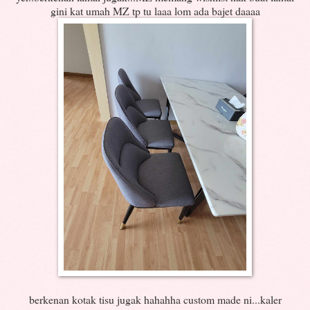
gini kat umah MZ tp tu laaa lom ada bajet daaaa
berkenan kotak tisu jugak hahahha custom made ni...kaler