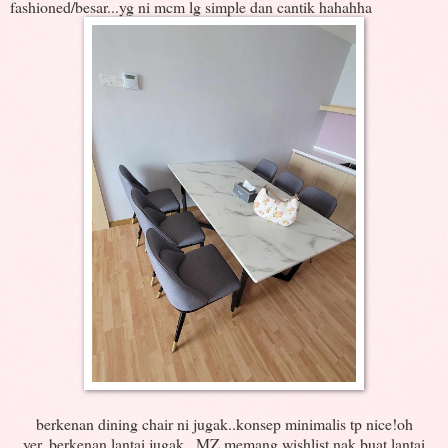
fashioned/besar...yg ni mcm lg simple dan cantik hahahha
berkenan dining chair ni jugak..konsep minimalis tp nice!oh
yer..berkenan lantai jugak...MZ memang wishlist nak buat lantai