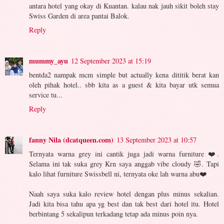
antara hotel yang okay di Kuantan. kalau nak jauh sikit boleh stay
Swiss Garden di area pantai Balok.
Reply
mummy_ayu
12 September 2023 at 15:19
bentda2 nampak mcm simple but actually kena dititik berat kan
oleh pihak hotel.. sbb kita as a guest & kita bayar utk semua
service tu...
Reply
fanny Nila (dcatqueen.com)
13 September 2023 at 10:57
Ternyata warna grey ini cantik juga jadi warna furniture ❤️.
Selama ini tak suka grey Krn saya anggab vibe cloudy 🤣. Tapi
kalo lihat furniture Swissbell ni, ternyata oke lah warna abu❤️
Naah saya suka kalo review hotel dengan plus minus sekalian.
Jadi kita bisa tahu apa yg best dan tak best dari hotel itu. Hotel
berbintang 5 sekalipun terkadang tetap ada minus poin nya.