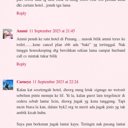
dkt certain hotel...jenuh tgu lama
Reply
Ammi
11 September 2023 at 21:45
Ammi penah ke satu hotel di Penang… masuk bilik ammi terus ke
toilet……kene cancel plan sbb ada “baki” yg tertinggal. Nak
tunggu housekeeping dtg bersihkan sekian lama sampai husband
call cs mintak tukar bilik
Reply
Carneyz
11 September 2023 at 22:24
Kalau kat sesetengah hotel, dieorg mmg letak signage no wetsuit
sebelum pintu menuju ke lif. Ye la, kalau guest lain tergelincir &
cedera sebab lantai licin, dieorg jugak yg kena tanggung. Tapi
mcm biasa la kan, dalam byk2 org tu mesti ada jugak jenis yg tak
ambik kisah huhu.
Saya pun berkenan jugak lantai kayu. Teringin nak pasang lantai