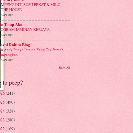
EMPENG INTI SUSU PEKAT & MILO
N THE HOUSE
hours ago
ko Tetap Ako
ROGRAM JAMINAN KERJAYA
hours ago
yazni Rahim Blog
la Anak Punya Impian Yang Tak Pernah
ibayangkan
hours ago
Show All
e to peep?
026
(241)
025
(490)
024
(328)
023
(280)
022
(169)