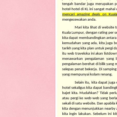
tengah bandar juga merupakan p
mencari amazing deals on Kuala
mengecewakan anda.
Mari kita lihat di website 
Kuala Lumpur, dengan rating per se
kita dapat membandingkan antara h
kemudahan yang ada, kita juga bol
tarikh yang kita plan untuk pergi d
itu web traveloka ini akan listdow
menawarkan pengalaman yang ber
pengalaman berehat di bilik yang 
selepas penat bekerja. Di samping 
yang mempunyai kolam renang. 
Selain itu, kita dapat juga
hotel sekaligus kita dapat bandin
bajet kita. Mudahkan? Tidak perlu
atau pergi ke web-web yang berlai
sekali di satu website. Dan apabila 
kita dengan menunjukkan nearby att
kita ingin lakukan. Sebelum ini kit