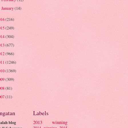
January
(14)
►
016
(216)
015
(249)
014
(304)
013
(677)
012
(966)
011
(1246)
010
(1369)
009
(309)
008
(81)
007
(11)
ingatan
Labels
2013 winning
dalah blog
2014 winning
2015