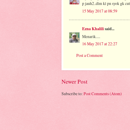
p jauh2..dlm kl pn syok gk cut
15 May 2017 at 08:59
Ezna Khalili
said...
Menarik.....
16 May 2017 at 22:27
Post a Comment
Newer Post
Subscribe to:
Post Comments (Atom)