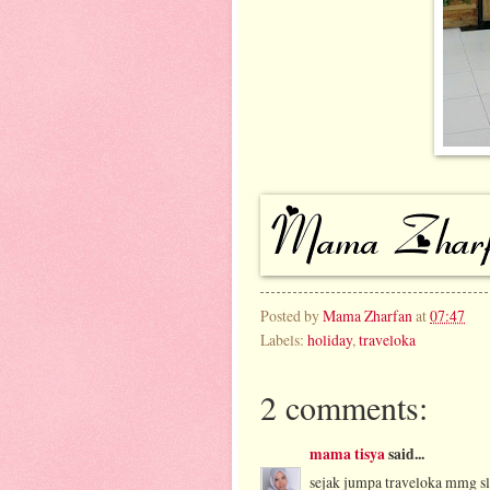
Posted by
Mama Zharfan
at
07:47
Labels:
holiday
,
traveloka
2 comments:
mama tisya
said...
sejak jumpa traveloka mmg sl