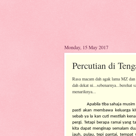
Monday, 15 May 2017
Percutian di Ten
Rasa macam dah agak lama MZ dan fam
dah dekat ni...sebenarnya...berehat
menariknya...
Apabila tiba sahaja musim p
pasti akan membawa keluarga kit
sebab ya la kan cuti mestilah ken
pergi. Tetapi berapa ramai yang t
kita dapat menginap semalam dua.
jauh, pulau, tepi pantai, tempat 