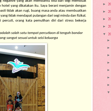
ng negative yang akan membantu kita dari segi membuat 
2
►
p hotel yang dikatakan itu. Saya berani menjamin dengan 
pasti tidak akan rugi, buang masa anda atau membuatkan 
2
►
ang tidak mendapat pulangan dari segi minda dan fizikal. 
2
►
i percuti, orang kata pemulihan diri dari stress bekerja 
2
►
dalah salah satu tempat percutiaon di tengah bandar 
2
▼
ng sangat sesuai untuk seisi keluarga