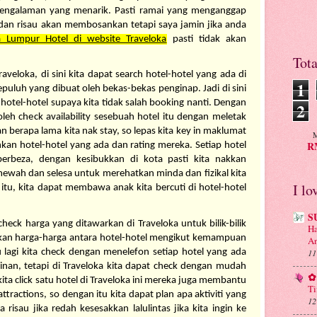
engalaman yang menarik. Pasti ramai yang menganggap 
hotel-hotel di KL ini sangat mahal dan risau akan membosankan tetapi saya jamin jika anda 
 Lumpur Hotel di website Traveloka
 pasti tidak akan 
Tot
traveloka, di sini kita dapat search hotel-hotel yang ada di 
1
puluh yang dibuat oleh bekas-bekas penginap. Jadi di sini 
otel-hotel supaya kita tidak salah booking nanti. Dengan 
2
eh check availability sesebuah hotel itu dengan meletak 
an berapa lama kita nak stay, so lepas kita key in maklumat 
M
RM
nkan hotel-hotel yang ada dan rating mereka. Setiap hotel 
beza, dengan kesibukkan di kota pasti kita nakkan 
mewah dan selesa untuk merehatkan minda dan fizikal kita 
I lo
itu, kita dapat membawa anak kita bercuti di hotel-hotel 
S
 check harga yang ditawarkan di Traveloka untuk bilik-bilik 
Ha
gkan harga-harga antara hotel-hotel mengikut kemampuan 
An
 lagi kita check dengan menelefon setiap hotel yang ada 
11
nan, tetapi di Traveloka kita dapat check dengan mudah 
✿ 
kita click satu hotel di Traveloka ini mereka juga membantu 
Ti
ractions, so dengan itu kita dapat plan apa aktiviti yang 
12
a risau jika redah kesesakkan lalulintas jika kita ingin ke 