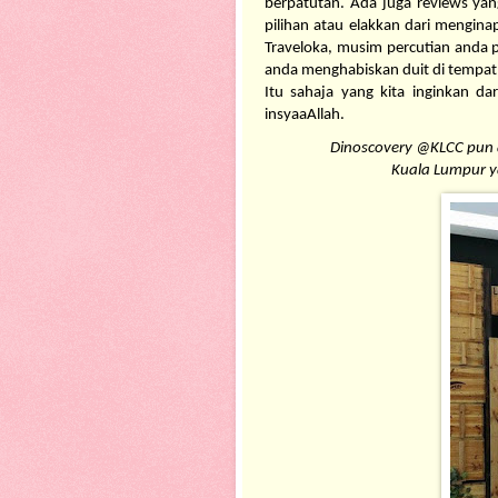
berpatutan. Ada juga reviews ya
pilihan atau elakkan dari mengina
Traveloka, musim percutian anda 
anda menghabiskan duit di tempat y
Itu sahaja yang kita inginkan dar
insyaaAllah. 
Dinoscovery @KLCC pun a
Kuala Lumpur ya