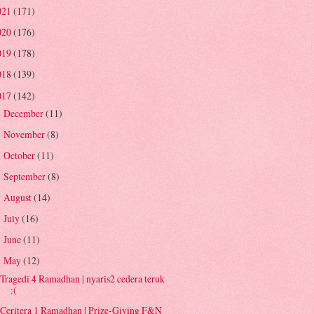
021
(171)
020
(176)
019
(178)
018
(139)
017
(142)
December
(11)
►
November
(8)
►
October
(11)
►
September
(8)
►
August
(14)
►
July
(16)
►
June
(11)
►
May
(12)
▼
Tragedi 4 Ramadhan | nyaris2 cedera teruk
:(
Ceritera 1 Ramadhan | Prize-Giving F&N