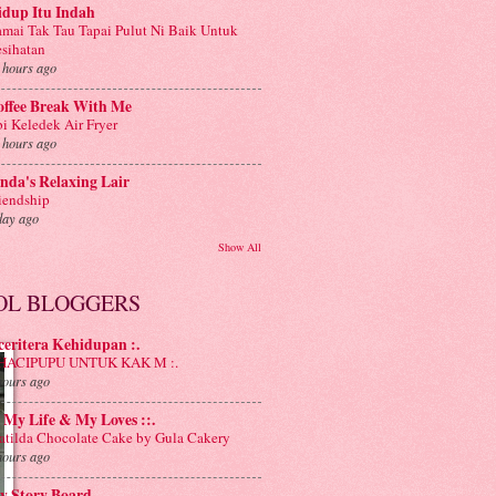
idup Itu Indah
mai Tak Tau Tapai Pulut Ni Baik Untuk
sihatan
 hours ago
offee Break With Me
i Keledek Air Fryer
 hours ago
nda's Relaxing Lair
iendship
day ago
Show All
OL BLOGGERS
 ceritera Kehidupan :.
: HACIPUPU UNTUK KAK M :.
hours ago
: My Life & My Loves ::.
tilda Chocolate Cake by Gula Cakery
hours ago
y Story Board