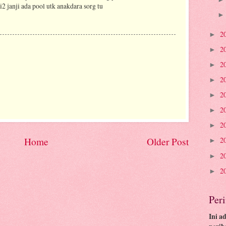
i2 janji ada pool utk anakdara sorg tu
2
►
2
►
2
►
2
►
2
►
2
►
2
►
Home
Older Post
2
►
2
►
2
►
Per
Ini a