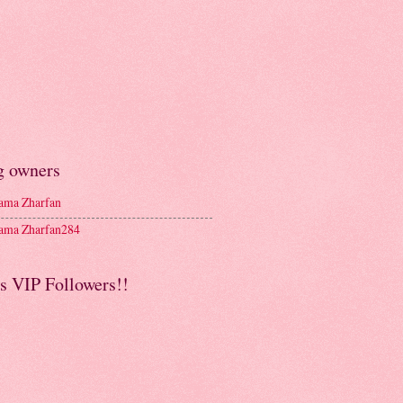
g owners
ma Zharfan
ma Zharfan284
s VIP Followers!!