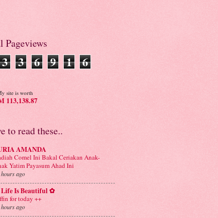
al Pageviews
3
3
6
9
1
6
y site is worth
 113,138.87
ve to read these..
URIA AMANDA
diah Comel Ini Bakal Ceriakan Anak-
ak Yatim Payasum Ahad Ini
 hours ago
Life Is Beautiful ✿
ffin for today ++
 hours ago