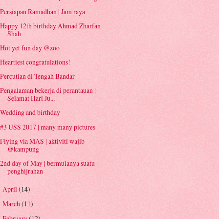
Persiapan Ramadhan | Jam raya
Happy 12th birthday Ahmad Zharfan
Shah
Hot yet fun day @zoo
Heartiest congratulations!
Percutian di Tengah Bandar
Pengalaman bekerja di perantauan |
Selamat Hari Ju...
Wedding and birthday
#3 USS 2017 | many many pictures
Flying via MAS | aktiviti wajib
@kampung
2nd day of May | bermulanya suatu
penghijrahan
April
(14)
►
March
(11)
►
February
(12)
►