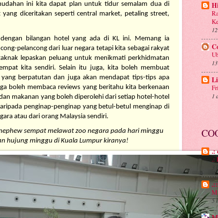
udahan ini kita dapat plan untuk tidur semalam dua di 
H
Ra
ang diceritakan seperti central market, petaling street, 
Ke
12
 dengan bilangan hotel yang ada di KL ini. Memang ia 
C
g-pelancong dari luar negara tetapi kita sebagai rakyat 
Ub
 taknak lepaskan peluang untuk menikmati perkhidmatan 
13
tempat kita sendiri. Selain itu juga, kita boleh membuat 
 yang berpatutan dan juga akan mendapat tips-tips apa 
Li
Fr
juga boleh membaca reviews yang beritahu kita berkenaan 
1 
an makanan yang boleh diperolehi dari setiap hotel-hotel 
daripada penginap-penginap yang betul-betul menginap di 
egara atau dari orang Malaysia sendiri.
CO
d nephew sempat melawat zoo negara pada hari minggu 
ian hujung minggu di Kuala Lumpur kiranya!
.:
.
3 
.:
Ma
5 
M