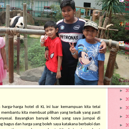
L
I
5 
A
P
8 
S
Bi
D
8 
Car
2
►
2
►
a harga-harga hotel di KL ini luar kemampuan kita tetai 
2
►
 membantu kita membuat pilihan yang terbaik yang pasti 
2
►
yesal. Bayangkan banyak hotel yang saya jumpai di 
ng bagus dan harga yang boleh saya katakana berbaloi dan 
2
►