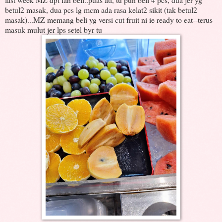
betul2 masak, dua pcs lg mcm ada rasa kelat2 sikit (tak betul2
masak)...MZ memang beli yg versi cut fruit ni ie ready to eat--terus
masuk mulut jer lps setel byr tu