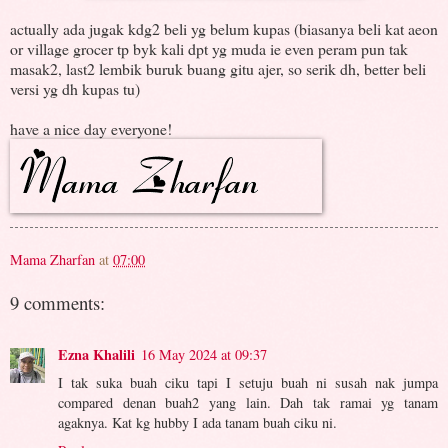
actually ada jugak kdg2 beli yg belum kupas (biasanya beli kat aeon
or village grocer tp byk kali dpt yg muda ie even peram pun tak
masak2, last2 lembik buruk buang gitu ajer, so serik dh, better beli
versi yg dh kupas tu)
have a nice day everyone!
Mama Zharfan
at
07:00
9 comments:
Ezna Khalili
16 May 2024 at 09:37
I tak suka buah ciku tapi I setuju buah ni susah nak jumpa
compared denan buah2 yang lain. Dah tak ramai yg tanam
agaknya. Kat kg hubby I ada tanam buah ciku ni.