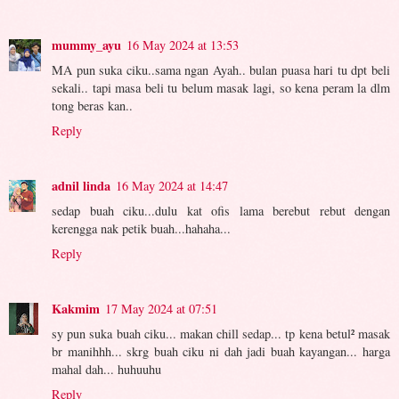
mummy_ayu
16 May 2024 at 13:53
MA pun suka ciku..sama ngan Ayah.. bulan puasa hari tu dpt beli
sekali.. tapi masa beli tu belum masak lagi, so kena peram la dlm
tong beras kan..
Reply
adnil linda
16 May 2024 at 14:47
sedap buah ciku...dulu kat ofis lama berebut rebut dengan
kerengga nak petik buah...hahaha...
Reply
Kakmim
17 May 2024 at 07:51
sy pun suka buah ciku... makan chill sedap... tp kena betul² masak
br manihhh... skrg buah ciku ni dah jadi buah kayangan... harga
mahal dah... huhuuhu
Reply