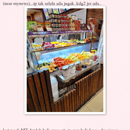
(near mynews)...tp tak selalu ada jugak..kdg2 jer ada..
last week MZ dpt lah beli..puas ati, tu pun beli 4 pcs, dua jer yg