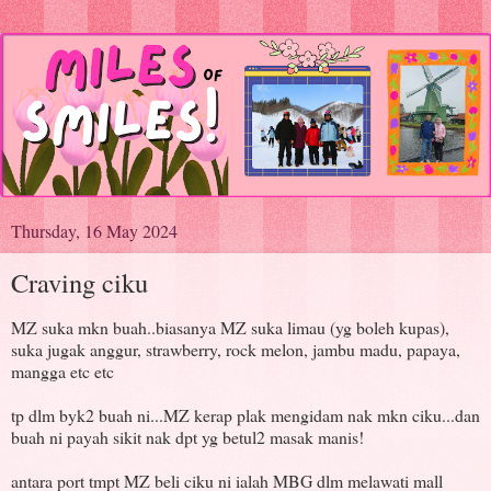
Thursday, 16 May 2024
Craving ciku
MZ suka mkn buah..biasanya MZ suka limau (yg boleh kupas),
suka jugak anggur, strawberry, rock melon, jambu madu, papaya,
mangga etc etc
tp dlm byk2 buah ni...MZ kerap plak mengidam nak mkn ciku...dan
buah ni payah sikit nak dpt yg betul2 masak manis!
antara port tmpt MZ beli ciku ni ialah MBG dlm melawati mall