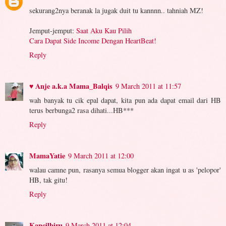
sekurang2nya beranak la jugak duit tu kannnn.. tahniah MZ!
Jemput-jemput:
Saat Aku Kau Pilih
Cara Dapat Side Income Dengan HeartBeat!
Reply
♥ Anje a.k.a Mama_Balqis
9 March 2011 at 11:57
wah banyak tu cik epal dapat, kita pun ada dapat email dari HB
terus berbunga2 rasa dihati...HB***
Reply
MamaYatie
9 March 2011 at 12:00
walau camne pun, rasanya semua blogger akan ingat u as 'pelopor'
HB, tak gitu!
Reply
Kancilbiru
9 March 2011 at 12:04