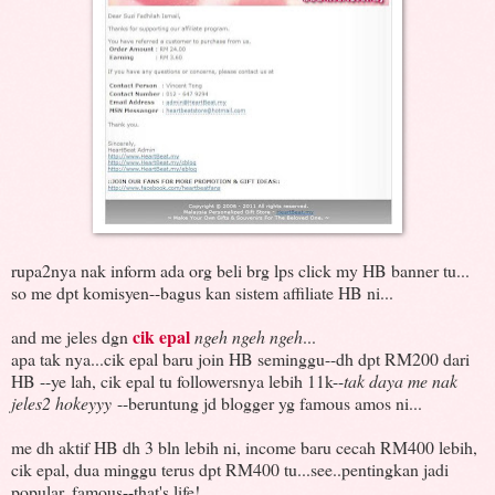
rupa2nya nak inform ada org beli brg lps click my HB banner tu...
so me dpt komisyen--bagus kan sistem affiliate HB ni...
cik epal
and me jeles dgn
ngeh ngeh ngeh
...
apa tak nya...cik epal baru join HB seminggu--dh dpt RM200 dari
HB --ye lah, cik epal tu followersnya lebih 11k--
tak daya me nak
jeles2 hokeyyy
--beruntung jd blogger yg famous amos ni...
me dh aktif HB dh 3 bln lebih ni, income baru cecah RM400 lebih,
cik epal, dua minggu terus dpt RM400 tu...see..pentingkan jadi
popular, famous--that's life!