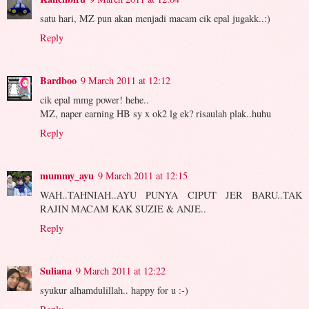
satu hari, MZ pun akan menjadi macam cik epal jugakk..:)
Reply
Bardboo
9 March 2011 at 12:12
cik epal mmg power! hehe..
MZ, naper earning HB sy x ok2 lg ek? risaulah plak..huhu
Reply
mummy_ayu
9 March 2011 at 12:15
WAH..TAHNIAH..AYU PUNYA CIPUT JER BARU..TAK
RAJIN MACAM KAK SUZIE & ANJE..
Reply
Suliana
9 March 2011 at 12:22
syukur alhamdulillah.. happy for u :-)