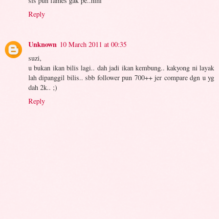
sis pun fames gak pe..hihi
Reply
Unknown
10 March 2011 at 00:35
suzi,
u bukan ikan bilis lagi.. dah jadi ikan kembung.. kakyong ni layak
lah dipanggil bilis.. sbb follower pun 700++ jer compare dgn u yg
dah 2k.. ;)
Reply