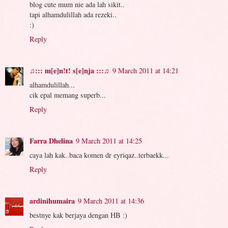
blog cute mum nie ada lah sikit..
tapi alhamdulillah ada rezeki..
:)
Reply
♫::: m[e]n!t! s[e]nja :::♫
9 March 2011 at 14:21
alhamdulillah...
cik epal memang superb...
Reply
Farra Dhelina
9 March 2011 at 14:25
caya lah kak..baca komen dr eyriqaz..terbaekk...
Reply
ardinihumaira
9 March 2011 at 14:36
bestnye kak berjaya dengan HB :)