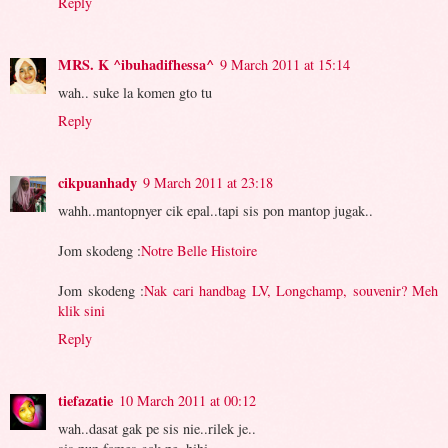
Reply
MRS. K ^ibuhadifhessa^
9 March 2011 at 15:14
wah.. suke la komen gto tu
Reply
cikpuanhady
9 March 2011 at 23:18
wahh..mantopnyer cik epal..tapi sis pon mantop jugak..
Jom skodeng :
Notre Belle Histoire
Jom skodeng :
Nak cari handbag LV, Longchamp, souvenir? Meh
klik sini
Reply
tiefazatie
10 March 2011 at 00:12
wah..dasat gak pe sis nie..rilek je..