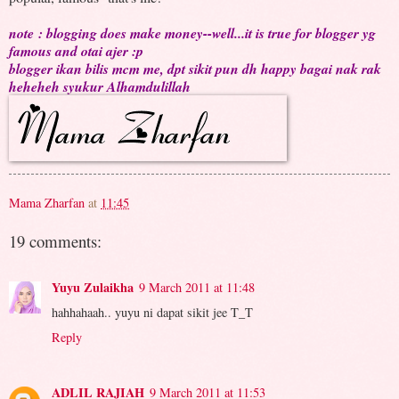
note : blogging does make money--well...it is true for blogger yg
famous and otai ajer :p
blogger ikan bilis mcm me, dpt sikit pun dh happy bagai nak rak
heheheh syukur Alhamdulillah
Mama Zharfan
at
11:45
19 comments:
Yuyu Zulaikha
9 March 2011 at 11:48
hahhahaah.. yuyu ni dapat sikit jee T_T
Reply
ADLIL RAJIAH
9 March 2011 at 11:53