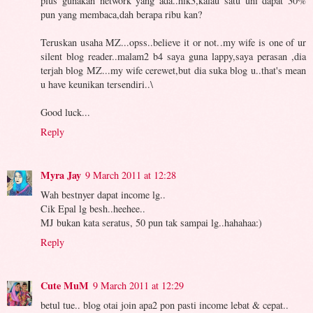
plus gunakan network yang ada..hik3,kalau satu uni dapat 30%
pun yang membaca,dah berapa ribu kan?
Teruskan usaha MZ...opss..believe it or not..my wife is one of ur
silent blog reader..malam2 b4 saya guna lappy,saya perasan ,dia
terjah blog MZ...my wife cerewet,but dia suka blog u..that's mean
u have keunikan tersendiri..\
Good luck...
Reply
Myra Jay
9 March 2011 at 12:28
Wah bestnyer dapat income lg..
Cik Epal lg besh..heehee..
MJ bukan kata seratus, 50 pun tak sampai lg..hahahaa:)
Reply
Cute MuM
9 March 2011 at 12:29
betul tue.. blog otai join apa2 pon pasti income lebat & cepat..