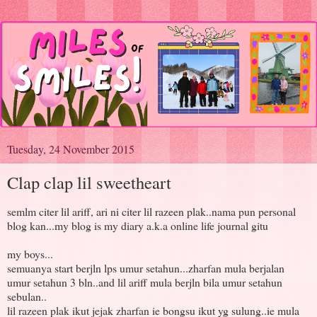
Tuesday, 24 November 2015
Clap clap lil sweetheart
semlm citer lil ariff, ari ni citer lil razeen plak..nama pun personal
blog kan...my blog is my diary a.k.a online life journal gitu
my boys...
semuanya start berjln lps umur setahun...zharfan mula berjalan
umur setahun 3 bln..and lil ariff mula berjln bila umur setahun
sebulan..
lil razeen plak ikut jejak zharfan ie bongsu ikut yg sulung..ie mula