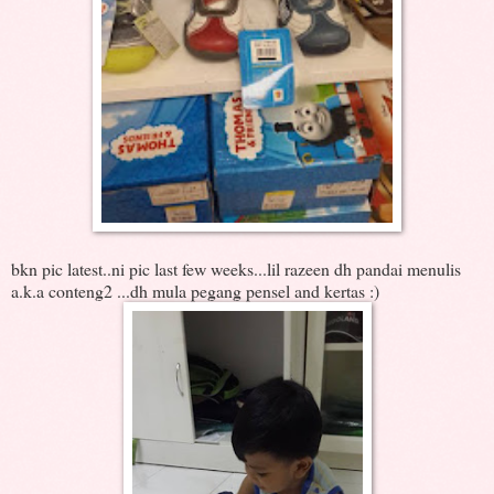
bkn pic latest..ni pic last few weeks...lil razeen dh pandai menulis
a.k.a conteng2 ...dh mula pegang pensel and kertas :)