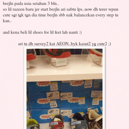
berjln pada usia setahun 3 bln..
so lil razeen baru jer start berjln ari sabtu lps..now dh terer wpun
cute sgt tgk tgn dia time berjln sbb nak balancekan every step tu
kan..
and kena beli lil shoes for lil feet lah nanti :)
ari tu dh survey2 kat AEON..byk kasut2 yg cute2 ;)