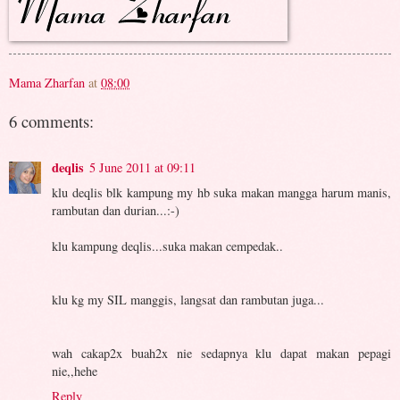
Mama Zharfan
at
08:00
6 comments:
deqlis
5 June 2011 at 09:11
klu deqlis blk kampung my hb suka makan mangga harum manis,
rambutan dan durian...:-)
klu kampung deqlis...suka makan cempedak..
klu kg my SIL manggis, langsat dan rambutan juga...
wah cakap2x buah2x nie sedapnya klu dapat makan pepagi
nie,,hehe
Reply