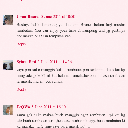
UmmiRosma
5 June 2011 at 10:50
Bestnye balik kampung ya...kat sini Brunei belum lagi musim
rambutan. You can enjoy your time at kampung and yg pastinya
dpt makan buah2an tempatan kan....
Reply
Syima Emi
5 June 2011 at 14:56
saya pon suko manggis kak... rambutan pon sedappp.. kalo kat kg
mmg ada pokok2 ni kat halaman umah..bestkan.. masa rambutan
tu masak, merah jeee semua..
Reply
DeQWa
5 June 2011 at 16:10
sama gak suke makan buah manggis ngan rambutan...tpi kat kg
ade buah rambutan jer,,,,hehhee...xsabar nk tggu buah rambutan kt
kg masak....tah2 time raye baru masak kot....