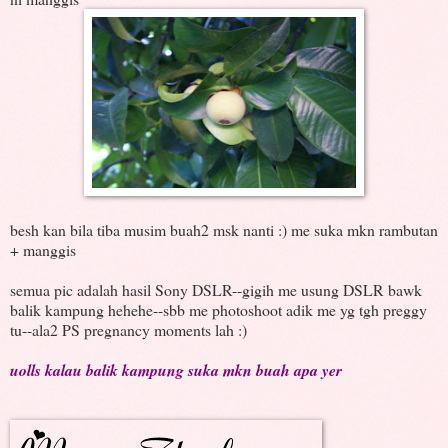
besh kan bila tiba musim buah2 msk nanti :) me suka mkn rambutan
+ manggis
semua pic adalah hasil Sony DSLR--gigih me usung DSLR bawk
balik kampung hehehe--sbb me photoshoot adik me yg tgh preggy
tu--ala2 PS pregnancy moments lah :)
uolls kalau balik kampung suka mkn buah apa yer