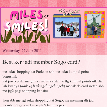
Wednesday, 22 June 2011
Best ker jadi member Sogo card?
me suka shopping kat Parkson sbb me suka kumpul points
bonuslink
kat jusco plak, me guna card my sister, ie tlg kumpul points utk dia
lah kiranya (
adik yg baik ngeh ngeh ngeh
) me tak de card isetan sbb
me jrg2 pegi shopping kat situ
then sbb me sgt suka shopping kat Sogo, me memang dh jadi
member Sogo card ni sejak 5 tahun lepas...