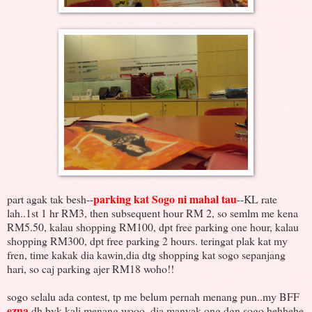
parking kat Sogo ni mahal tau
part agak tak besh--
--KL rate
lah..1st 1 hr RM3, then subsequent hour RM 2, so semlm me kena
RM5.50, kalau shopping RM100, dpt free parking one hour, kalau
shopping RM300, dpt free parking 2 hours. teringat plak kat my
fren, time kakak dia kawin,dia dtg shopping kat sogo sepanjang
hari, so caj parking ajer RM18 woho!!
sogo selalu ada contest, tp me belum pernah menang pun..my BFF
ezna
dh byk kali menang wooo..dia manyak ong dgn sogo hehhehe