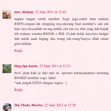
mrs. hisham
22 June 2011 at 12:42
angkat tangan sebab member Sogo juga.smlm baru redeem
RM50,simpan utk shopping raya.diorang buat member's sale utk
hari raya insyaallah on aug.ambik cuti tau cos duit yang dah kopak
leh redeem voucher.RM100 = RM 10,dah boleh kira-kira budget
dah untuk anak bujang dua orang tuh.orang?masya allah ramai
giler.hehehe.
Reply
blog-tips-kurus
22 June 2011 at 12:51
best! jalan kaki je dari opis ni. opismet kebanyakannya memang
BOARD member sogo. haha!
*nak jengok EZNA dengan segera. :)
Reply
Ibu Muda 30series
22 June 2011 at 13:28