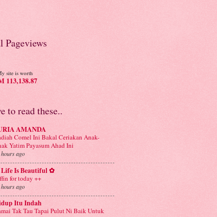
al Pageviews
y site is worth
 113,138.87
ve to read these..
URIA AMANDA
diah Comel Ini Bakal Ceriakan Anak-
ak Yatim Payasum Ahad Ini
 hours ago
Life Is Beautiful ✿
ffin for today ++
 hours ago
idup Itu Indah
mai Tak Tau Tapai Pulut Ni Baik Untuk