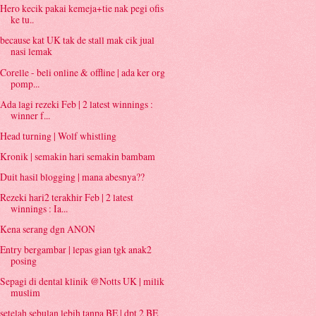
Hero kecik pakai kemeja+tie nak pegi ofis
ke tu..
because kat UK tak de stall mak cik jual
nasi lemak
Corelle - beli online & offline | ada ker org
pomp...
Ada lagi rezeki Feb | 2 latest winnings :
winner f...
Head turning | Wolf whistling
Kronik | semakin hari semakin bambam
Duit hasil blogging | mana abesnya??
Rezeki hari2 terakhir Feb | 2 latest
winnings : Ia...
Kena serang dgn ANON
Entry bergambar | lepas gian tgk anak2
posing
Sepagi di dental klinik @Notts UK | milik
muslim
setelah sebulan lebih tanpa BE | dpt 2 BE