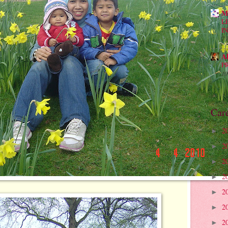
M
L
I
7 
A
P
10
Car
2
►
2
►
2
►
2
►
2
►
2
►
2
►