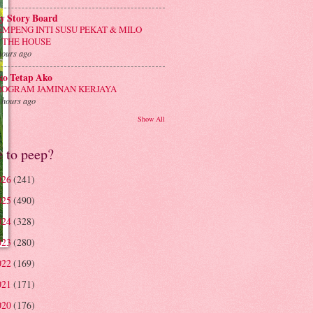
y Story Board
EMPENG INTI SUSU PEKAT & MILO
N THE HOUSE
hours ago
ko Tetap Ako
ROGRAM JAMINAN KERJAYA
 hours ago
Show All
e to peep?
026
(241)
025
(490)
024
(328)
023
(280)
022
(169)
021
(171)
020
(176)