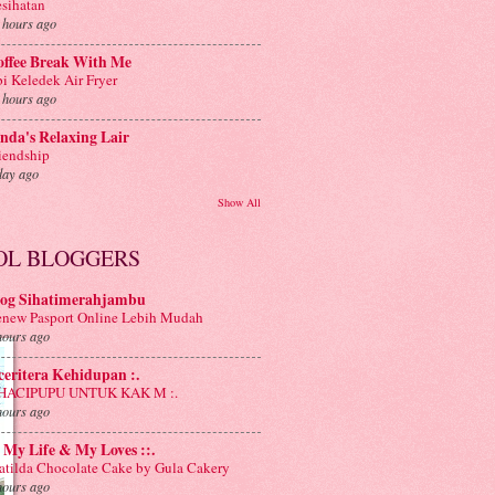
sihatan
 hours ago
offee Break With Me
i Keledek Air Fryer
 hours ago
nda's Relaxing Lair
iendship
day ago
Show All
OL BLOGGERS
log Sihatimerahjambu
new Pasport Online Lebih Mudah
hours ago
 ceritera Kehidupan :.
: HACIPUPU UNTUK KAK M :.
hours ago
: My Life & My Loves ::.
tilda Chocolate Cake by Gula Cakery
hours ago