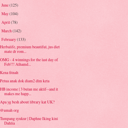
June
(125)
►
May
(104)
►
April
(78)
►
March
(142)
►
February
(133)
▼
Herbalife, premium beautiful, jus diet
mate dr rom...
OMG - 4 winnings for the last day of
Feb!!! Alhamd...
Kena fitnah
Petua anak dok diam2 dlm keta
HB income | 3 bulan me aktif--and it
makes me happ...
Apa yg besh about library kat UK?
@umah org
Tumpang syukur | Daphne Iking kini
Dahlia