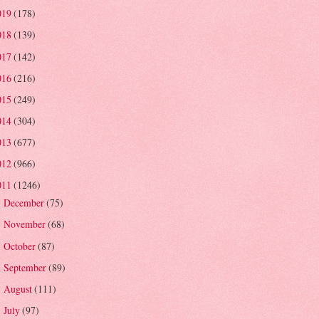
019
(178)
018
(139)
017
(142)
016
(216)
015
(249)
014
(304)
013
(677)
012
(966)
011
(1246)
December
(75)
►
November
(68)
►
October
(87)
►
September
(89)
►
August
(111)
►
July
(97)
►