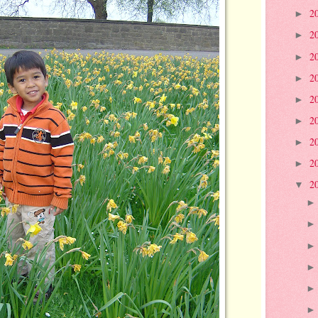
2
►
2
►
2
►
2
►
2
►
2
►
2
►
2
►
2
▼