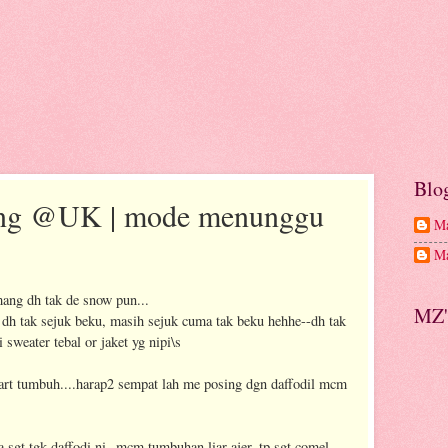
Blo
ring @UK | mode menunggu
Ma
Ma
ang dh tak de snow pun...
MZ'
dh tak sejuk beku, masih sejuk cuma tak beku hehhe--dh tak
i sweater tebal or jaket yg nipi\s
tart tumbuh....harap2 sempat lah me posing dgn daffodil mcm
a sgt tgk daffodi ni--mcm tumbuhan liar ajer, tp sgt comel--