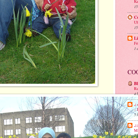
Ke
15
C
Ub
15
Li
Fr
1 
CO
B
Re
4 
.:
.
5 
.:
Ma
7 