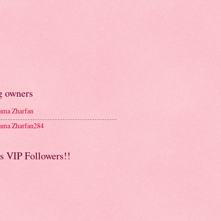
g owners
ma Zharfan
ma Zharfan284
s VIP Followers!!