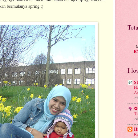
kan bermulanya spring :)
Tot
M
RM
I lo
S
Ha
An
13
✿ 
Ti
14
H
Ra