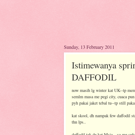
Sunday, 13 February 2011
Istimewanya sp
DAFFODIL
now masih lg winter kat UK--tp mem
semlm masa me pegi city, cuaca pun 
pyh pakai jaket tebal tu--tp still paka
kat skool, dh nampak few daffodil s
thn lps..
daffodil tak de kat Msia --so me suk